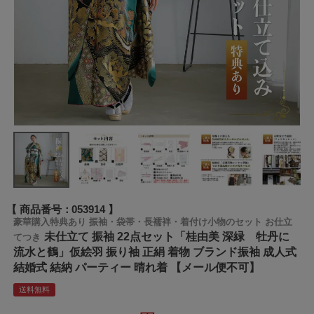
商品番号
053914
豪華購入特典あり 振袖・袋帯・長襦袢・着付け小物のセット お仕立
未仕立て 振袖 22点セット「桂由美 深緑 牡丹に
てつき
流水と鶴」仮絵羽 振り袖 正絹 着物 ブランド振袖 成人式
結婚式 結納 パーティー 晴れ着 【メール便不可】
送料無料