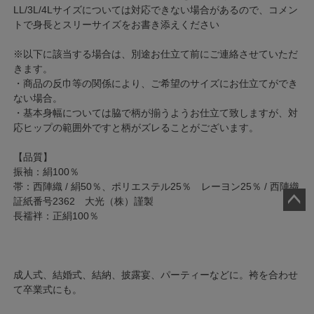
LL/3L/4Lサイズについては対応できない場合があるので、コメン
トで身長とスリーサイズをお書き添えください
※以下に該当する場合は、別途お仕立て前にご連絡させていただ
きます。
・商品の反巾等の関係により、ご希望のサイズにお仕立てができ
ない場合。
・基本身幅については脇で柄が揃うようお仕立て致しますが、対
応ヒップの範囲外ですと柄がズレることがございます。
【品質】
振袖：絹100％
帯：西陣織 / 絹50％、ポリエステル25％ レーヨン25％ / 西陣織
証紙番号2362 大光（株）謹製
長襦袢：正絹100％
ペー
ジト
ップ
へ
成人式、結婚式、結納、披露宴、パーティーなどに。袴を合わせ
て卒業式にも。