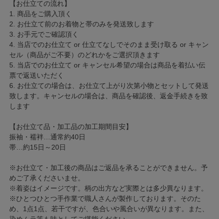
【お仕立ての流れ】
1. 商品をご購入頂く
2. お仕立て前のお着物と帯のみを発送致します
3. お手元でご確認頂く
4. 当店でのお仕立て or 仕立てなしでそのまま受け取る or キャン
セル（商品がご不要）のどれかをご選択頂きます
5. 当店でのお仕立て or キャンセル希望の場合は商品を着払い伝
票で返送いただく
6. お仕立ての場合は、お仕立て上がり次第小物とセットして発送
致します。キャンセルの場合は、商品を確認後、返金手続きを致
します
【お仕立て品・加工品の加工期間目安】
振袖・襦袢…通常約40日
帯…約15日～20日
※お仕立て・加工後の商品はご返品を承ることができません。予
めご了承くださいませ。
※着姿はイメージです。柄の出方など実際とは多少異なります。
※ひとつひとつ手作業で職人さんが製作しております。そのた
め、1点1点、若干ですが、色合いや風合いが異なります。また、