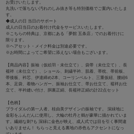
お受けいたします。
丸洗いで落ちない汚れのしみ抜き等も特別価格でご案内いたしま
す。
◆成人の日 当日のサポート
成人の日当日のお着付け代金をサービスいたします。
※こちらの特典は、京都にある「夢館 五条店」でのお着付けに
限ります。
※ヘアセット・メイク料金は別途必要です。
※お時間によってご希望に添えない場合もございます。
【商品内容】振袖（仮絵羽・未仕立て）、袋帯（未仕立て）、長
襦袢（未仕立て）、ショール、刺繍半衿、肌着、帯枕、帯前板、
帯後板、衿芯、伊達締め2本、コーリンベルト、三重仮紐、腰紐6
本、足袋、着物ハンガー、振袖お仕立て、帯お仕立て、襦袢お仕
立て、半衿縫い付け、胴裏正絹、長襦袢正絹の計22点セット
【色柄】
ブライダルの第一人者、桂由美デザインの振袖です。 深緑地に
金彩をふんだんに使用し、大輪の牡丹と鶴が豪華に描かれていま
す。繊細な刺?も 深緑に金色が映え、成人式では目を引く事間違
いありません！ ちらっと見える裏地の赤色もアクセントになっ