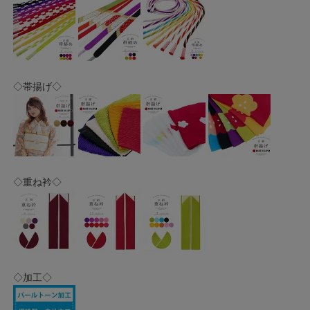
◇帯揚げ◇
◇重ね衿◇
◇加工◇