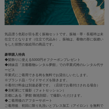
気品漂う色彩が目を惹く振袖セットです。振袖・帯・長襦袢は未
仕立てとなります（仕立て代込み）。振袖は、着物の形に仮縫い
をした状態の仮絵羽の商品です。
豪華購入特典
◆髪飾りに使える5000円オフクーポンプレゼント
◆姉妹店「京都着物レンタル夢館」での卒業式袴のレンタル代サ
ービス
卒業式にご着用できる袴を無料でお貸出しいたします。
※ブランド品・ワイドサイズを除きます。
※着付け料金は別途必要です。（店頭でお着付けされる場合）
◆京町家にて撮影（フォトセッション）
京都にある「夢館 御池別邸」で撮影いただけます。
◆ご着用後のアフターサポート
ご着用後、初回に限り丸洗いとプレス加工（アイロン）を無料で