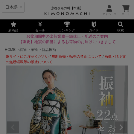
京都きもの町【本店】
新商品
セール
ランキング
ガイド
検索
お盆期間中の出荷業務一部休止・配送のご案内
【重要】地震の影響によるお荷物のお届けにつきまして
HOME
着物
振袖
新品振袖
偽サイトにご注意ください
/
無断販売・転売の禁止について
/
画像・説明文
の無断転載等の禁止について