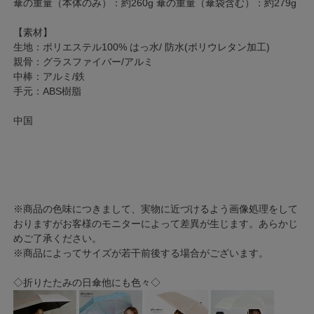
傘の重量（本体のみ）：約260g 傘の重量（傘袋含む）：約279g
【素材】
生地：ポリエステル100% はっ水/ 防水(ポリウレタン加工)
親骨：グラスファイバー/アルミ
中棒：アルミ/鉄
手元：ABS樹脂
中国
※商品の色味につきまして、実物に近づけるよう画像処理をして
おりますがお客様のモニターによって差異が生じます。あらかじ
めご了承ください。
※商品によってサイズが若干前後する場合がございます。
◇折りたたみの日傘他にも色々◇