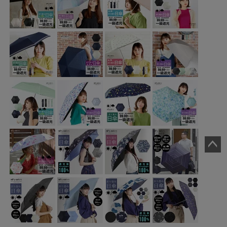
ペー
ジト
ップ
へ