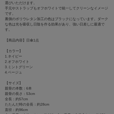
選びいただけます。
手元やストラップもオフホワイトで統一してクリーンなイメージ
です。
裏側のポリウレタン加工の色はブラックになっています。ダーク
な色は光を吸収し日陰を作る効果があり、強い日差しに最適で
す。
【商品内容】日傘1点
【カラー】
1.ネイビー
2.オフホワイト
3.ミントグリーン
4.ベージュ
【サイズ】
親骨の本数：6本
親骨の長さ：53cm
全長：約57cm
たたんだ時の全長：約28cm
直径：約96cm