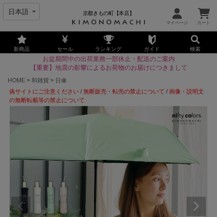
京都きもの町【本店】
新商品
セール
ランキング
ガイド
検索
お盆期間中の出荷業務一部休止・配送のご案内
【重要】地震の影響によるお荷物のお届けにつきまして
HOME
和雑貨
日傘
偽サイトにご注意ください
/
無断販売・転売の禁止について
/
画像・説明文
の無断転載等の禁止について