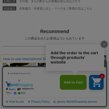
お知らせ
その他、きもの町からの各種お知らせはコチラ
衣装協力
衣装協力・衣装貸し出し・リースをご希望の方はこちら
Recommend
この商品をみたお客様はコレもみています
日傘 晴雨兼用「遮光バイカラーミニ60(5182)」遮光 遮熱 撥水 はっ水 防水 UVカット PU加工 折りたたみ 折傘 女性用 レディース women's プレゼント ギフト 母の日【メール便不可】
日傘 晴雨兼用「nifty colors 遮光マルチボーダーミニ60 5132」遮光 遮熱 撥水 はっ水 防水 UVカット PU加工 折りたたみ 折傘 男女兼用 ユニセックス プレゼント ギフト 母の日 父の日 誕生日 【メール便不可】＜H
日傘 長傘 晴雨兼用「遮光バブルフラワー 2329」遮光 遮熱 撥水 はっ水 防水 UVカット PU加工 一級遮光 女性用 レディース women's プレゼント ギフト 母の日 誕生日 【メール便不可】＜H＞ss2506wkm10
カートに入れる
¥
4,290
¥
3,630
¥
2,530
（税込）
（税込）
（税込）