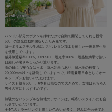
ハンドル部分のボタンを押すだけで自動で開閉してくれる親骨
53cmの遮光自動開閉折りたたみ傘です。
薄手ポリエステル生地にポリウレタン加工を施した一級遮光生地
を使用しています。
紫外線遮蔽率100%、UPF50+、遮光率100%、遮熱性効果で強い
日差しや暑さをしっかり遮ります。
雨の日にも安心なはっ水・防水効果もあり、耐水圧の検査も
20,000mm以上を計測していますので、晴雨兼用日傘としてオー
ルシーズンお使いいただけます。
サイズも親骨53cm、6本骨仕様なので大きめで、女性はもちろん
男性の方にもおすすめです。
無駄のないシンプルな無地のデザインは、幅広いスタイルにも合
わせていただけます。
全4色のカラーリングも優しい色合いが多く、好みに合わせてお