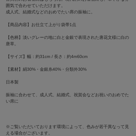
囲気で合わせていただけます。
成人式、結婚式などのおめでたい席の振袖に。
【商品内容】お仕立て上がり袋帯1点
【色柄】淡いグレーの地に白と金銀で表現された唐花文様に白の
唐草。
【サイズ】幅：約31cm / 長さ：約4m60cm
【素材】絹30%・金銀糸40%・分類外30%
日本製
振袖に合わせて、成人式、結婚式、祝賀会などお祝いのおめでた
い席に
※ご覧いただいております環境によって、色みが若干異なって見
える場合がございます。