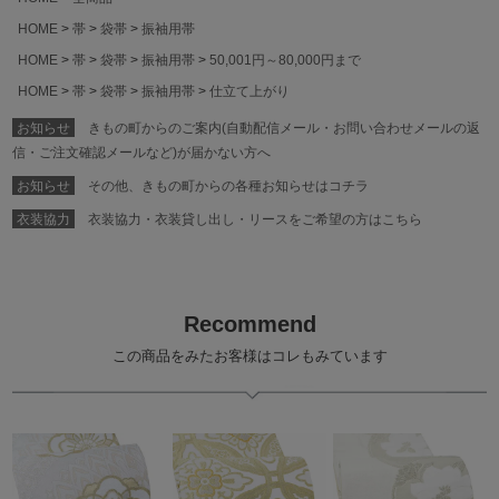
HOME
帯
袋帯
振袖用帯
HOME
帯
袋帯
振袖用帯
50,001円～80,000円まで
HOME
帯
袋帯
振袖用帯
仕立て上がり
お知らせ
きもの町からのご案内(自動配信メール・お問い合わせメールの返
信・ご注文確認メールなど)が届かない方へ
お知らせ
その他、きもの町からの各種お知らせはコチラ
衣装協力
衣装協力・衣装貸し出し・リースをご希望の方はこちら
Recommend
この商品をみたお客様はコレもみています