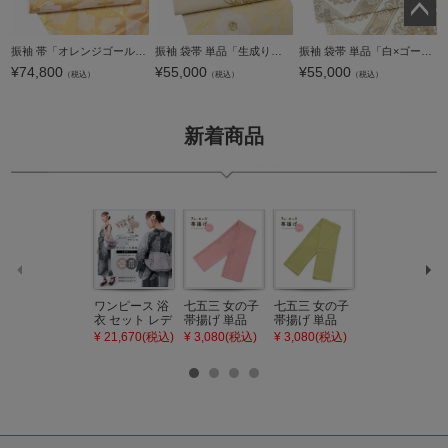
ペー
振袖 帯「オレンジゴールド 花七宝」日本製 未仕立て 六通柄 振袖用 袋帯 振袖帯＜T＞【メール便不可】
振袖 袋帯 単品「生成り色地、白×金 牡丹唐草」日本製 お仕立て上がり 振袖用 袋帯 お仕立て済 振袖帯 結婚式 成人式 フォーマル【メール便不可】
振袖 袋帯 単品「白×ゴールド 唐花格子」六通柄 日本製 お仕立て上がり 振袖用 袋帯 お仕立て済 振袖帯 結婚式 成人式 フォーマル【メール便不可】
ジト
¥
74,800
¥
55,000
¥
55,000
（税込）
（税込）
（税込）
ップ
へ
新着商品
ワンピース 浴
七五三 女の子
七五三 女の子
七五三 7歳 女
衣 セット レデ
帯揚げ 単品
帯揚げ 単品
の子 丸ぐけ 帯
ィース 吸水速
「灰桃色」日
「若葉色」日
締め 単品「若
¥ 21,670(税込)
¥ 3,080(税込)
¥ 3,080(税込)
¥ 3,080(税込)
乾 ポリエステ
本製 7歳 女児
本製 7歳 女児
葉色」日本製
ル浴衣 浴衣2
七五三小物 お
七五三小物 お
帯締め 七五三
点セット（浴
びあげ 和装 着
びあげ 和装 着
小物 丸ぐけ紐
衣＋バッグ付
物
物
帯締め
き作り帯 オビ
KIMONOMAC
KIMONOMAC
KIMONOMAC
シェ）「ラン
HI オリジナル
HI オリジナル
HI オリジナル
タン・夜の葉
【メール便不
【メール便不
【メール便不
音・金継ぎ・
可】
可】
可】