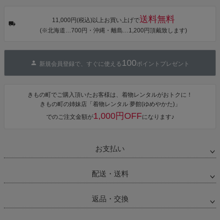
チューリッ
プ」Fサイズ
送料無料
カシュクール
11,000円(税込)以上お買い上げで
ワンピース 簡
(※北海道…700円・沖縄・離島…1,200円頂戴致します)
単着付け 大人
100
新規会員登録で、すぐに使える
ポイントプレゼント
きもの町でご購入頂いたお客様は、着物レンタルがおトクに！
きもの町の姉妹店「着物レンタル 夢館(ゆめやかた)」
1,000円OFF
でのご注文金額が
になります♪
お支払い
配送・送料
返品・交換