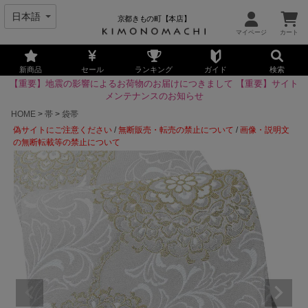
京都きもの町【本店】
新商品
セール
ランキング
ガイド
検索
【重要】地震の影響によるお荷物のお届けにつきまして
【重要】サイト
メンテナンスのお知らせ
HOME
帯
袋帯
偽サイトにご注意ください
/
無断販売・転売の禁止について
/
画像・説明文
の無断転載等の禁止について