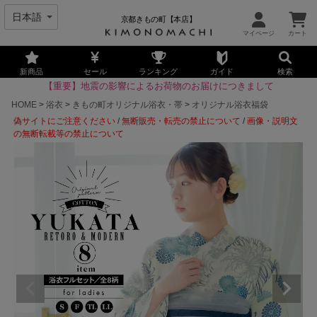
京都きもの町【本店】
新商品
セール
ランキング
ガイド
検索
【重要】地震の影響によるお荷物のお届けにつきまして
HOME
浴衣
きもの町オリジナル浴衣・帯
オリジナル浴衣福袋
偽サイトにご注意ください
/
無断販売・転売の禁止について
/
画像・説明文
の無断転載等の禁止について