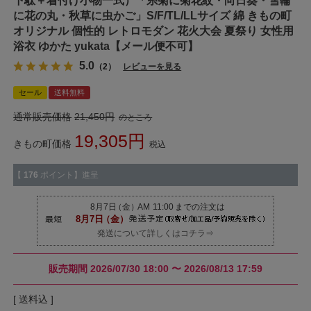
下駄＋着付け小物一式）「糸菊に菊花紋・向日葵・雪輪
に花の丸・秋草に虫かご」S/F/TL/LLサイズ 綿 きもの町
オリジナル 個性的 レトロモダン 花火大会 夏祭り 女性用
浴衣 ゆかた yukata【メール便不可】
5.0
（2）
レビューを見る
セール
送料無料
通常販売価格
21,450
のところ
19,305
きもの町価格
税込
【
176
ポイント】進呈
発送について詳しくはコチラ⇒
販売期間
2026/07/30 18:00
〜
2026/08/13 17:59
送料込