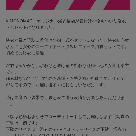
KIMONOMACHIオリジナル浴衣福袋が着付け小物もついた浴衣
フルセットになりました。
浴衣と帯と下駄に着付け小物一式がセットになった、浴衣初心者
さんにも安心のコーディネート済みレディース浴衣セットです。
初めての浴衣に最適！
浴衣は涼やかな肌ざわりと透け感の変わり紅梅生地の女性用浴衣
です。
綿素材なのでご自宅でのお洗濯・お手入れが可能です。仕立て上
がりですので、お届け後すぐにお召しいただけます。
帯は国産の小袋帯で、裏と表で違う表情がお楽しみいただけま
す。
下駄は色柄おまかせでコーディネートしてお届けします（写真の
下駄は一例です）。
下駄のサイズは、浴衣のS・Fにはフリーサイズの下駄、浴衣の
TL・LLにはLLサイズの下駄をお付けします。