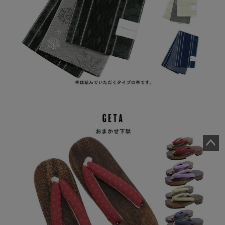
ペー
ジト
ップ
へ