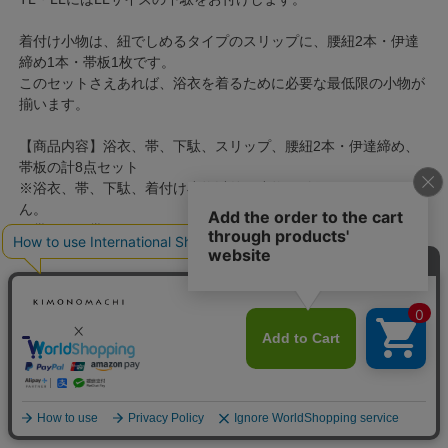
着付け小物は、紐でしめるタイプのスリップに、腰紐2本・伊達
締め1本・帯板1枚です。
このセットさえあれば、浴衣を着るために必要な最低限の小物が
揃います。
【商品内容】浴衣、帯、下駄、スリップ、腰紐2本・伊達締め、
帯板の計8点セット
※浴衣、帯、下駄、着付け小物以外の小物は付属しておりませ
ん。
※帯は作り帯ではありません。ご自身で結んでいただく帯となり
ます。
【色柄】
糸菊に菊花紋 コーラル
浴衣：アイボリーの地に、グレーと抹茶色のぼかしの入った大き
な糸菊の花。コーラルピンクや抹茶色、淡い桃色の菊の花紋にウ
ォームグレーの葉。糸菊の繊細な華やかさと優しい配色が落ち着
いたかわいらしい雰囲気です。
カートに入れる
帯：墨黒と浅い藍墨色。白の細縞の中に菱格子文様、雪輪や雪花
紋が配置された柄。裏は薄グレーの地に大小さまざまな雪の結晶