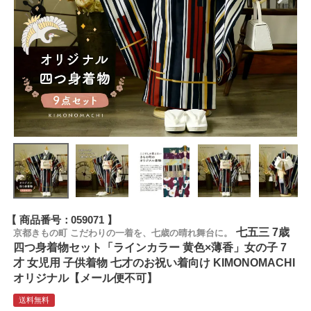
商品番号
059071
七五三 7歳
京都きもの町 こだわりの一着を、七歳の晴れ舞台に。
四つ身着物セット「ラインカラー 黄色×薄香」女の子 7
才 女児用 子供着物 七才のお祝い着向け KIMONOMACHI
オリジナル【メール便不可】
送料無料