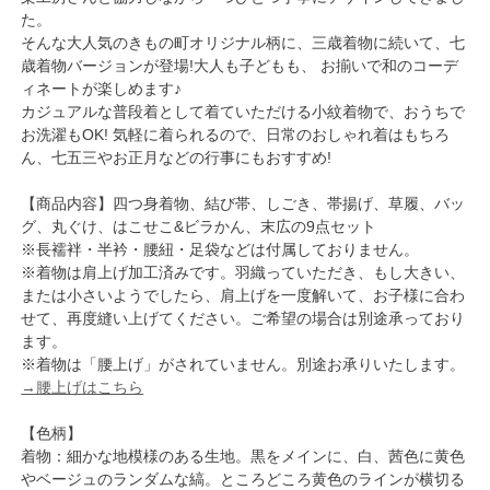
た。
そんな大人気のきもの町オリジナル柄に、三歳着物に続いて、七
歳着物バージョンが登場!大人も子どもも、 お揃いで和のコーデ
ィネートが楽しめます♪
カジュアルな普段着として着ていただける小紋着物で、おうちで
お洗濯もOK! 気軽に着られるので、日常のおしゃれ着はもちろ
ん、七五三やお正月などの行事にもおすすめ!
【商品内容】四つ身着物、結び帯、しごき、帯揚げ、草履、バッ
グ、丸ぐけ、はこせこ&ビラかん、末広の9点セット
※長襦袢・半衿・腰紐・足袋などは付属しておりません。
※着物は肩上げ加工済みです。羽織っていただき、もし大きい、
または小さいようでしたら、肩上げを一度解いて、お子様に合わ
せて、再度縫い上げてください。ご希望の場合は別途承っており
ます。
※着物は「腰上げ」がされていません。別途お承りいたします。
→腰上げはこちら
【色柄】
着物：細かな地模様のある生地。黒をメインに、白、茜色に黄色
やベージュのランダムな縞。ところどころ黄色のラインが横切る