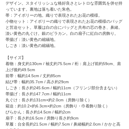
デザイン。スタイリッシュな格好良さとレトロな雰囲気を併せ持
っています。裏地は落ち着いた朱色。
帯：アイボリーの地。織りで表現されたお花の模様。
小物セット：アイボリーの織りで表現されたお花の模様のバッグ
と筥迫セット。草履は白の台にバッグと共布の芯の巻き、鼻緒。
淡い黄色の丸ぐけ。銀のビラカン。白の扇子に紅白の房飾り。
帯揚げ：淡い黄色の縮緬地。
しごき：淡い黄色の縮緬地。
【サイズ】
着物：身丈約130cm / 袖丈約75.5cm / 裄：肩上げ前約59cm、肩
上げ後約49.5cm
前帯：幅約14.5cm / 丈約85cm
結び帯：幅約35.7cm / 高さ約29cm
しごき：長さ約245.6cm / 幅約11cm（フリンジ部分含まない）
帯揚げ：長さ約147.7cm / 幅約11cm
丸ぐけ：長さ約131cm×約2.0cm（房飾り除く）
箱迫：約10.2×約6.3cm×約2cm（房飾り・巾着飾り除く）
びらかん：長さ約14.5cm / 幅約2cm
扇子：長さ約16.5cm / 房飾り長さ約9cm
草履：台全長約21.5cm / 幅約7.5cm / 鼻緒幅約2.0cm / かかと高