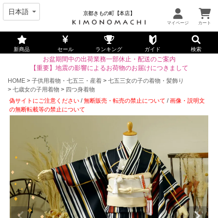
京都きもの町【本店】
新商品
セール
ランキング
ガイド
検索
お盆期間中の出荷業務一部休止・配送のご案内
【重要】地震の影響によるお荷物のお届けにつきまして
HOME
子供用着物・七五三・産着
七五三女の子の着物・髪飾り
七歳女の子用着物
四つ身着物
偽サイトにご注意ください
/
無断販売・転売の禁止について
/
画像・説明文
の無断転載等の禁止について