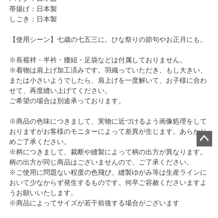
帯揚げ：日本製
しごき：日本製
【使用シーン】七歳の七五三に。ひな祭りの節句やお正月にも。
※長襦袢・半衿・腰紐・足袋などは付属しておりません。
※着物は肩上げ加工済みです。羽織っていただき、もし大きい、
または小さいようでしたら、肩上げを一度解いて、お子様に合わ
せて、再度縫い上げてください。
ご希望の場合は別途承っております。
※商品の色味につきまして、実物に近づけるよう画像処理をして
おりますがお客様のモニターによって差異が生じます。あらかじ
めご了承ください。
※柄につきまして、裁断や縫製によって柄の出方が異なります。
ペー
柄の出方が同じ商品はございませんので、ご了承ください。
ジト
※ご使用に問題ない程度の色飛び、縫製ゆがみ等は生産ラインに
ップ
おいて少なからず発生するものです。何卒ご容赦くださいますよ
へ
うお願いいたします。
※商品によってサイズが若干前後する場合がございます