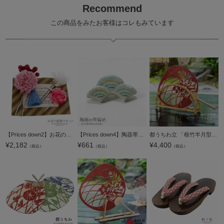
Recommend
この商品をみたお客様はコレもみています
【Prices down2】お花の髪飾りセット「ミニかんざしの髪飾りセット ピンク」 お花とタッセルのミニかんざし、かすみ草のUピン、お花のヘアピンの3点セット 日本製 ヘアアクセサリー 浴衣髪飾り 振袖髪飾り【メール
【Prices down4】陶器帯留め「グレー 青海波」陶器 和装小物 洒落小物 【メール便不可】
都うちわ立 「根竹半月型」 団扇立 ギフトボックス 誕生日 母の日 敬老の日 贈り物 プレゼント ギフト 贈答品 【メール便不可】＜H＞
¥
2,182
¥
661
¥
4,400
（税込）
（税込）
（税込）