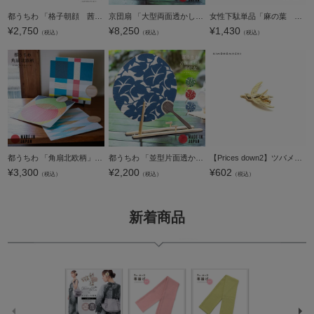
都うちわ 「格子朝顔 茜・紺青・緑青 全3色」 団扇 日本製 誕生日 母の日 敬老の日 贈り物 プレゼント ギフト【メール便不可】＜H＞
京団扇 「大型両面透かし万葉」 京うちわ 団扇 日本製 誕生日 母の日 父の日 敬老の日 贈り物 プレゼント ギフト 【メール便不可】＜H＞
女性下駄単品「麻の葉 赤」フリーサイズ（Lサイズ） 23～24.5cm 痛くなりにくい 下駄 女性 レディース 桐下駄 浴衣・甚平に 浴衣下駄【メール便不可】
¥
2,750
¥
8,250
¥
1,430
（税込）
（税込）
（税込）
都うちわ 「角扇北欧柄」 団扇 都団扇 日本製 誕生日 母の日 父の日 敬老の日 贈り物 プレゼント ギフト 【メール便不可】＜H＞
都うちわ 「並型片面透かし千代女」 団扇 都団扇 日本製 誕生日 母の日 父の日 敬老の日 贈り物 プレゼント ギフト 【メール便不可】＜H＞
【Prices down2】ツバメクリップ髪飾り「ゴールド」ツバメクリップ ヘアクリップ 浴衣小物 浴衣ヘア ヘアアクセサリー 【メール便不可】0
¥
3,300
¥
2,200
¥
602
（税込）
（税込）
（税込）
新着商品