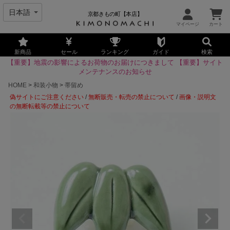
京都きもの町【本店】
新商品
セール
ランキング
ガイド
検索
【重要】地震の影響によるお荷物のお届けにつきまして
【重要】サイト
メンテナンスのお知らせ
HOME
和装小物
帯留め
偽サイトにご注意ください
/
無断販売・転売の禁止について
/
画像・説明文
の無断転載等の禁止について