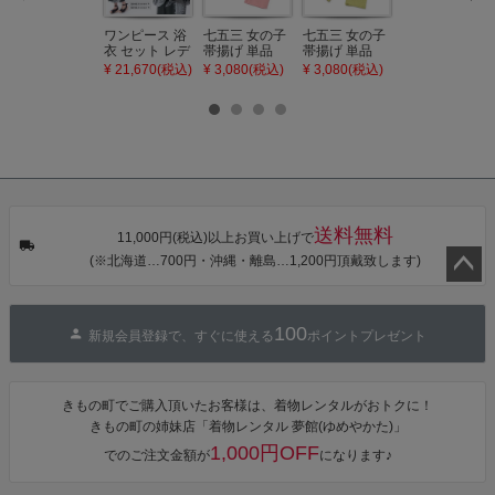
ワンピース 浴
七五三 女の子
七五三 女の子
七五三 7歳 女
衣 セット レデ
帯揚げ 単品
帯揚げ 単品
の子 丸ぐけ 帯
ィース 吸水速
「灰桃色」日
「若葉色」日
締め 単品「若
¥ 21,670(税込)
¥ 3,080(税込)
¥ 3,080(税込)
¥ 3,080(税込)
乾 ポリエステ
本製 7歳 女児
本製 7歳 女児
葉色」日本製
ル浴衣 浴衣2
七五三小物 お
七五三小物 お
帯締め 七五三
点セット（浴
びあげ 和装 着
びあげ 和装 着
小物 丸ぐけ紐
衣＋バッグ付
物
物
帯締め
き作り帯 オビ
KIMONOMAC
KIMONOMAC
KIMONOMAC
シェ）「ラン
HI オリジナル
HI オリジナル
HI オリジナル
タン・夜の葉
【メール便不
【メール便不
【メール便不
音・金継ぎ・
可】
可】
可】
チューリッ
プ」Fサイズ
送料無料
カシュクール
11,000円(税込)以上お買い上げで
ワンピース 簡
(※北海道…700円・沖縄・離島…1,200円頂戴致します)
単着付け 大人
ペー
ジト
100
新規会員登録で、すぐに使える
ポイントプレゼント
ップ
へ
きもの町でご購入頂いたお客様は、着物レンタルがおトクに！
きもの町の姉妹店「着物レンタル 夢館(ゆめやかた)」
1,000円OFF
でのご注文金額が
になります♪