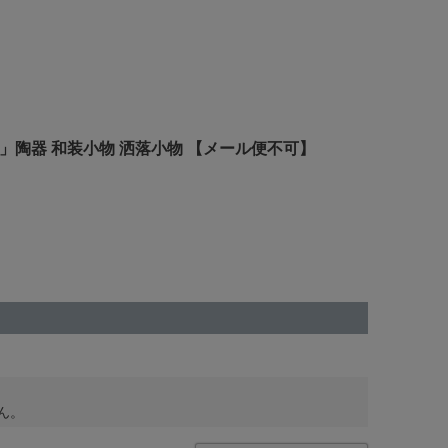
海波」陶器 和装小物 洒落小物 【メール便不可】
ん。