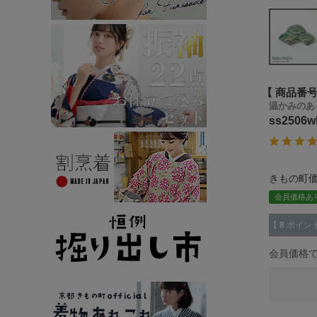
商品番
温かみのあ
ss2506
きもの町
会員価格あ
【
8
ポイン
会員価格