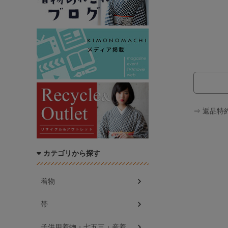
⇒ 返品特
カテゴリから探す
着物
帯
子供用着物・七五三・産着