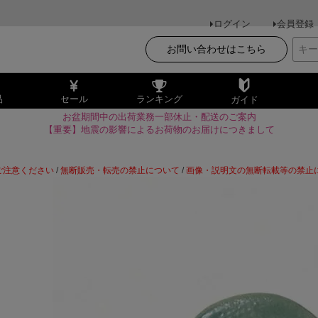
ログイン
会員登録
お問い合わせはこちら
品
セール
ランキング
ガイド
お盆期間中の出荷業務一部休止・配送のご案内
【重要】地震の影響によるお荷物のお届けにつきまして
ご注意ください
/
無断販売・転売の禁止について
/
画像・説明文の無断転載等の禁止