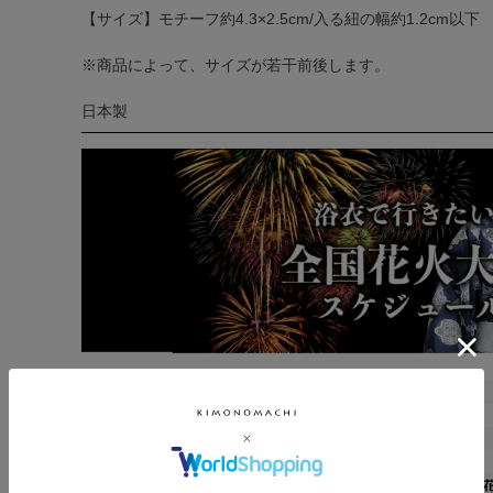
【サイズ】モチーフ約4.3×2.5cm/入る紐の幅約1.2cm以下
※商品によって、サイズが若干前後します。
日本製