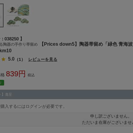
号
038250
【Prices down5】陶器帯留め「緑色 青
る陶器の手作り帯留め
wkm10
5.0
（1）
レビューを見る
839
価格
税込
り
ト】進呈
で購入するにはログインが必要です。
申し訳ございません。
ただいま在庫がございませ