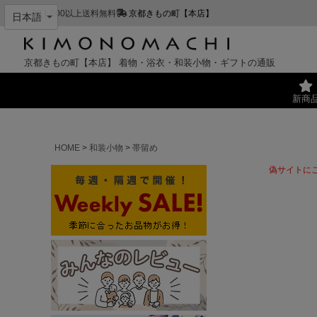
¥11,000以上送料無料
京都きもの町【本店】
京都きもの町【本店】
着物・浴衣・和装小物・ギフトの通販
新商
HOME
和装小物
帯留め
偽サイトに