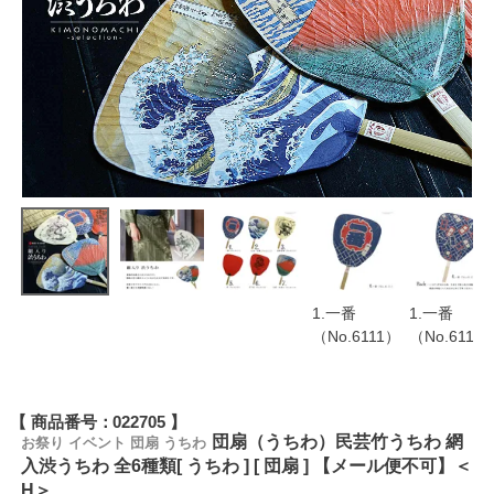
1.一番
1.一番
（No.6111）
（No.6111
商品番号
022705
団扇（うちわ）民芸竹うちわ 網
お祭り イベント 団扇 うちわ
入渋うちわ 全6種類[ うちわ ] [ 団扇 ] 【メール便不可】＜
H＞