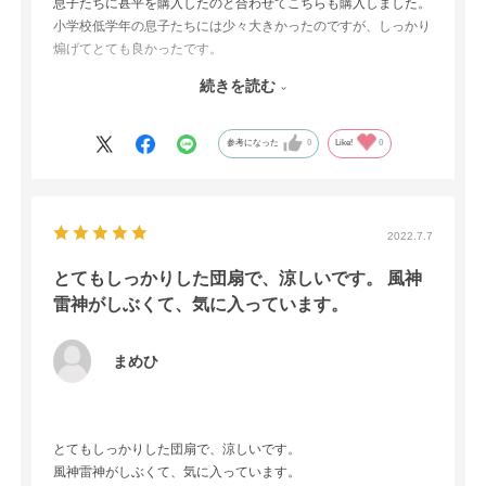
息子たちに甚平を購入したのと合わせてこちらも購入しました。
小学校低学年の息子たちには少々大きかったのですが、しっかり
煽げてとても良かったです。
男の子の甚平は黒や紺と落ち着いた色味だったので、うちわが良
続きを読む
いアクセントになりました。その日に撮った写真も華やかになり
ました。
無料配布のプラスチック製のうちわとは威力が違い、しっかりし
参考になった
0
Like!
0
なるので風も強い！
うちわ、ちょっと高いかなぁと思いながらの購入でしたが、とて
も満足しています。
2022.7.7
とてもしっかりした団扇で、涼しいです。 風神
雷神がしぶくて、気に入っています。
まめひ
とてもしっかりした団扇で、涼しいです。
風神雷神がしぶくて、気に入っています。