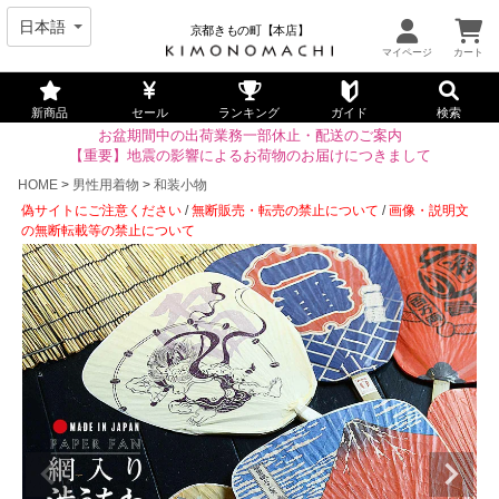
京都きもの町【本店】
新商品
セール
ランキング
ガイド
検索
お盆期間中の出荷業務一部休止・配送のご案内
【重要】地震の影響によるお荷物のお届けにつきまして
HOME
男性用着物
和装小物
偽サイトにご注意ください
/
無断販売・転売の禁止について
/
画像・説明文
の無断転載等の禁止について