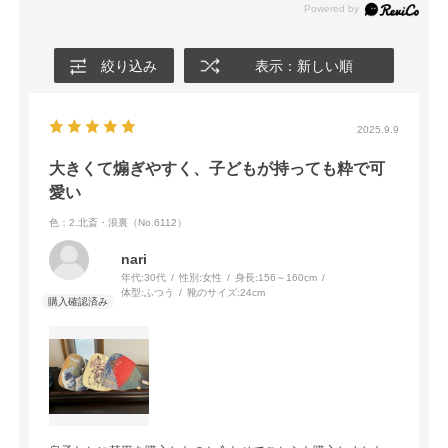
絞り込み
表示：新しい順
2025.9.9
大きくて煽ぎやすく、子どもが持っても粋で可
愛い
色：2.北斎・浪裏（No.6112）
nari
年代:
30代
性別:
女性
身長:
156～160cm
体型:
ふつう
靴のサイズ:
24cm