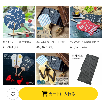
都うちわ 「並型片面透かし千代女」 団扇 都団扇 日本製 誕生日 母の日 父の日 敬老の日 贈り物 プレゼント ギフト 【メール便不可】＜H＞
(浴衣&夏物10％OFF!8/14迄)甚平 メンズ おしゃれ 「しじら織り 綿麻甚平とうちわの竹籠入りギフトセット 全11柄 6サイズ S M L LL/2L 3L 4L」 父の日 敬老の日 男性 プレゼント 涼やか 綿麻甚平 上下セット ルームウ
都うちわ 「並型片面透かし夏休み」 団扇 都団扇 日本製 誕生日 母の日 父の日 敬老の日 贈り物 プレゼント ギフト 【メール便不可】＜H＞
¥
2,200
¥
5,940
¥
1,870
（税込）
（税込）
（税込）
都うちわ 「並型片面透かし軍配」 団扇 都団扇 日本製 誕生日 母の日 父の日 敬老の日 贈り物 プレゼント ギフト 【メール便不可】＜H＞
甚平 メンズ おしゃれ 「しじら織り 綿麻甚平と雪駄とうちわの竹籠入りギフトセット 全11柄 6サイズ S M L LL/2L 3L 4L」 父の日 敬老の日 男性 プレゼント 涼やか 綿麻甚平 上下セット ルームウェア 部屋着 セット
(浴衣最大18,000円OFFSALE8/13迄)男性 浴衣単品「黒白縞」S、M、L、LL、3L、4L、5L 綿麻浴衣 男性用浴衣 しじら浴衣 【メール便不可】
カートに入れる
¥
3,300
¥
7,801
¥
4,950
（税込）
（税込）
（税込）