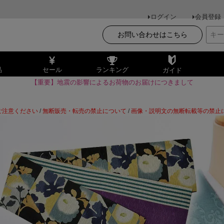
ログイン
会員登録
お問い合わせはこちら
品
セール
ランキング
ガイド
【重要】地震の影響によるお荷物のお届けにつきまして
ご注意ください
/
無断販売・転売の禁止について
/
画像・説明文の無断転載等の禁止