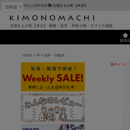
¥11,000以上送料無料
京都きもの町【本店】
京都きもの町【本店】
着物・浴衣・和装小物・ギフトの通販
新商
HOME
帯
細帯・半幅帯
偽サイトに