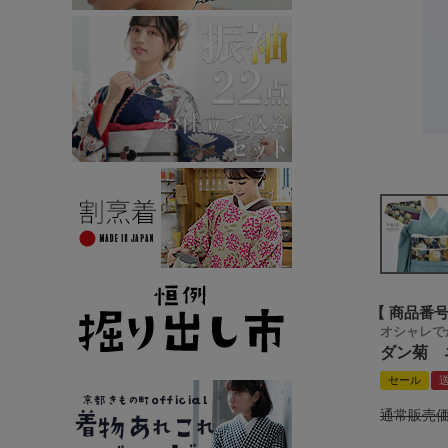
商品番
オシャレで
ダン菊 
セール
通常販売