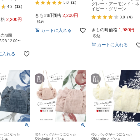
5.0
（2）
グレー・アーモンド・ネ
4.3
（12）
イビー・グリーン…
きもの町価格
2,200
3.8
（4）
価格
2,200
税込
きもの町価格
1,980
カートに入れる
販売期間
税込
3/28 12:00
〜
カートに入れる
に入れる
一つになった
帯とバッグが一つになった
帯とバッグが一つになった
オビシェ
Obichette オビシェ
Obichette オビシェ