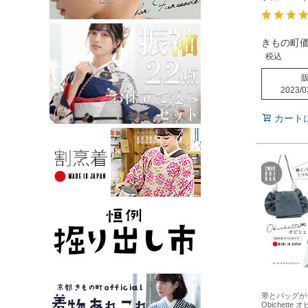
きもの町
税込
2023/0
カート
帯とバッグが
Obichette 