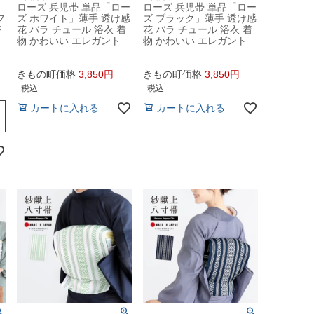
ローズ 兵児帯 単品「ロー
ローズ 兵児帯 単品「ロー
フ
ズ ホワイト」薄手 透け感
ズ ブラック」薄手 透け感
帯
花 バラ チュール 浴衣 着
花 バラ チュール 浴衣 着
物 かわいい エレガント
物 かわいい エレガント
…
…
きもの町価格
3,850
きもの町価格
3,850
税込
税込
カートに入れる
カートに入れる