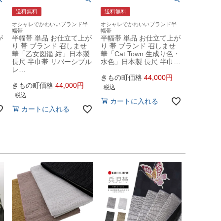
送料無料
送料無料
オシャレでかわいいブランド半
オシャレでかわいいブランド半
幅帯
幅帯
が
半幅帯 単品 お仕立て上が
半幅帯 単品 お仕立て上が
り 帯 ブランド 召しませ
り 帯 ブランド 召しませ
」
華「乙女図鑑 紺」日本製
華「Cat Town 生成り色・
長尺 半巾帯 リバーシブル
水色」日本製 長尺 半巾…
レ…
きもの町価格
44,000
きもの町価格
44,000
税込
税込
カートに入れる
カートに入れる