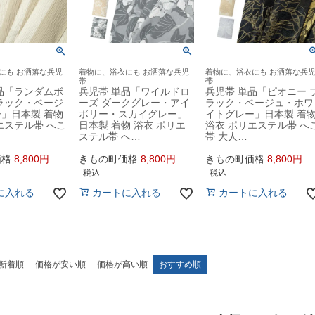
にも お洒落な兵児
着物に、浴衣にも お洒落な兵児
着物に、浴衣にも お洒落な兵
帯
帯
品「ランダムボ
兵児帯 単品「ワイルドロ
兵児帯 単品「ピオニー 
ラック・ベージ
ーズ ダークグレー・アイ
ラック・ベージュ・ホワ
」日本製 着物
ボリー・スカイグレー」
イトグレー」日本製 着
エステル帯 へこ
日本製 着物 浴衣 ポリエ
浴衣 ポリエステル帯 へ
ステル帯 へ…
帯 大人…
価格
8,800
きもの町価格
8,800
きもの町価格
8,800
税込
税込
に入れる
カートに入れる
カートに入れる
新着順
価格が安い順
価格が高い順
おすすめ順