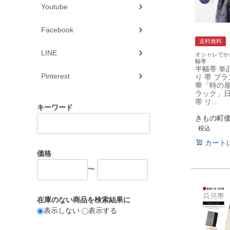
Youtube
Facebook
送料無料
LINE
オシャレでか
幅帯
半幅帯 単
Pinterest
り 帯 ブ
華「時の扉
ラック」日
帯 リ…
キーワード
きもの町
税込
カート
価格
〜
在庫のない商品を検索結果に
表示しない
表示する