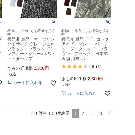
児
着物に、浴衣にも お洒落な兵児
着物に、浴衣にも お洒落な兵児
帯
帯
ブ
兵児帯 単品「マーブリン
兵児帯 単品「ピーコック
グモザイク グレージュ×
アイビーグレー・ベージ
物
ブラック・ブラック×ダー
ュ・ダークレッド・ブラ
こ
クブルー・グレー×ホワイ
ウン・ブラック」日本製
ト・ダークプ…
着物 浴衣 ポ…
4.0
（1）
きもの町価格
8,800
税込
きもの町価格
8,800
カートに入れる
税込
カートに入れる
318
件中
1
-
30
件表示
1
2
…
11