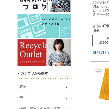
バッグ付
Obichet
ビー」日本
グ 2way
…
きもの町
税込
2026/0
詳細を
カテゴリから探す
着物
帯
子供用着物・七五三・産着