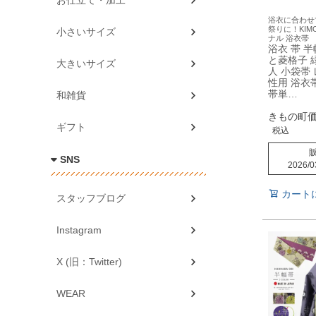
お仕立て・加工
浴衣に合わせ
祭りに！KIM
小さいサイズ
ナル 浴衣帯
浴衣 帯 
と菱格子 
大きいサイズ
人 小袋帯
性用 浴衣
帯単…
和雑貨
きもの町
ギフト
税込
SNS
2026/0
カート
スタッフブログ
Instagram
X (旧：Twitter)
WEAR