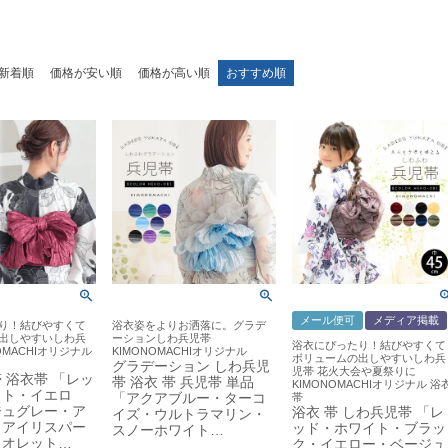
新着順
価格が安い順
価格が高い順
おすすめ順
メール便可
メディア掲載
り！結びやすくて
浴衣姿をよりお洒落に。グラデ
出しやすいしわ兵
ーションしわ兵児帯
浴衣にぴったり！結びやすくて
OMACHIオリジナル
KIMONOMACHIオリジナル
ボリュームの出しやすいしわ兵
グラデーション しわ兵児
児帯 花火大会や夏祭りに
 浴衣帯 「レッ
帯 浴衣 帯 兵児帯 単品
KIMONOMACHIオリジナル 浴
イト・イエロ
「アクアブルー・ターコ
帯
ジュグレー・ア
浴衣 帯 しわ兵児帯 「レ
イズ・ウルトラマリン・
・アイリスパー
ッド・ホワイト・ブラッ
スノーホワイト…
イオレット…
ク・イエロー・ベージュ