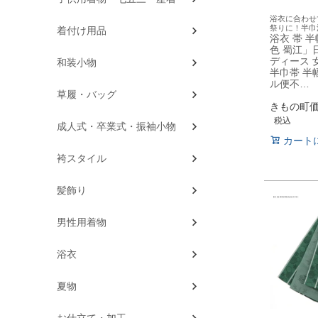
浴衣に合わせ
祭りに！半巾
着付け用品
浴衣 帯 
色 蜀江」
ディース 
和装小物
半巾帯 半
ル便不…
草履・バッグ
きもの町
税込
成人式・卒業式・振袖小物
カート
袴スタイル
髪飾り
男性用着物
浴衣
夏物