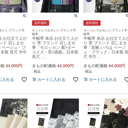
送料無料
送料無料
わいいブランド半
オシャレでかわいいブランド半
オシャレでかわいいブランド半
幅帯
幅帯
品 お仕立て上が
半幅帯 単品 お仕立て上が
半幅帯 単品 お仕立て上
ランド 召しませ
り 帯 ブランド 召しませ
り 帯 ブランド 召しませ
 ベージュ・ブ
華「モロッカン 紫×ター
華「彩帆 いろは ベージ
本製 長尺 半巾
コイズ・黒×臙脂」日本製
ュ・ブラック」日本製 
長尺 …
尺 半巾…
価格
44,000
きもの町価格
44,000
きもの町価格
44,000
税込
税込
に入れる
カートに入れる
カートに入れる