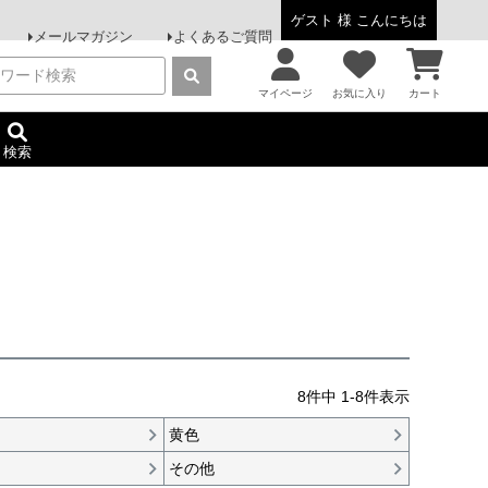
ゲスト 様 こんにちは
メールマガジン
よくあるご質問
マイページ
お気に入り
カート
検索
8
件中
1
-
8
件表示
黄色
ー
その他