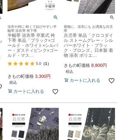
浴衣や袴に 軽くて結びやすい半
着物に、浴衣にも お洒落な兵児
幅帯 浴衣帯 袴下帯
帯
半幅帯 浴衣帯 卒業式 袴
兵児帯 単品「クロコダイ
下帯 単品「ブラック×ゴ
ル ストームグレー・シル
が
ールド・ホワイト×シルバ
バーホワイト・ブラッ
ー・ダスティピンク×ゴー
ク・ブロンズ」日本製 着
ルド・マス…
物 浴衣 ポリエ…
長
5.0
（1）
きもの町価格
8,800
税込
きもの町価格
3,300
カートに入れる
税込
カートに入れる