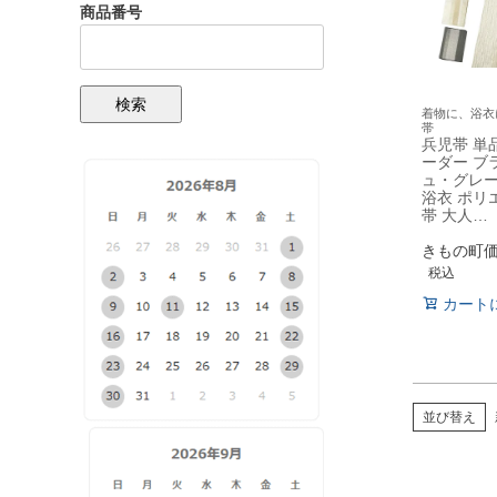
商品番号
検索
着物に、浴衣
帯
兵児帯 単
ーダー ブ
ュ・グレー
浴衣 ポリ
帯 大人…
きもの町
税込
カート
並び替え