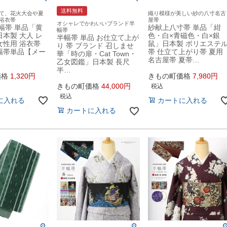
送料無料
て、花火大会や夏
織り模様が美しい紗の八寸名古
浴衣帯
屋帯
オシャレでかわいいブランド半
半幅帯 単品「黄
紗献上八寸帯 単品「紺
幅帯
日本製 大人 レ
色・白×青磁色・白×銀
半幅帯 単品 お仕立て上が
女性用 浴衣帯
鼠」日本製 ポリエステ
り 帯 ブランド 召しませ
幅帯単品【メー
帯 仕立て上がり帯 夏用
華「時の扉・Cat Town・
名古屋帯 夏帯…
乙女図鑑」日本製 長尺
半…
価格
1,320
きもの町価格
7,980
きもの町価格
44,000
税込
税込
に入れる
カートに入れる
カートに入れる