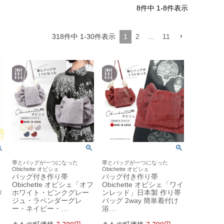
8
件中
1
-
8
件表示
318
件中
1
-
30
件表示
1
2
…
11
帯とバッグが一つになった
帯とバッグが一つになった
Obichette オビシェ
Obichette オビシェ
バッグ付き作り帯
バッグ付き作り帯
Obichette オビシェ「オフ
Obichette オビシェ「ワイ
ホワイト・ピンクグレー
ンレッド」日本製 作り帯
衣
ジュ・ラベンダーグレ
バッグ 2way 簡単着付け
ー・ネイビー・…
浴…