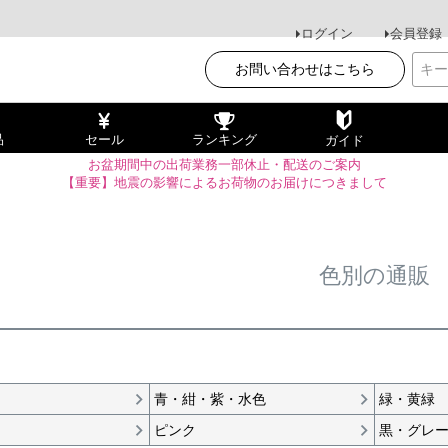
ログイン
会員登録
お問い合わせはこちら
品
セール
ランキング
ガイド
お盆期間中の出荷業務一部休止・配送のご案内
【重要】地震の影響によるお荷物のお届けにつきまして
色別の通販
青・紺・紫・水色
緑・黄緑
ピンク
黒・グレ