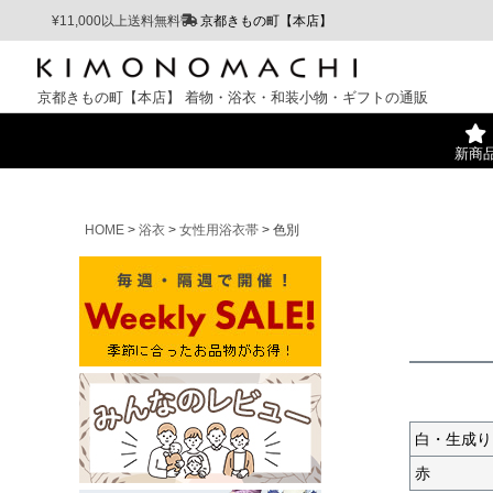
¥11,000以上送料無料
京都きもの町【本店】
京都きもの町【本店】
着物・浴衣・和装小物・ギフトの通販
新商
HOME
浴衣
女性用浴衣帯
色別
白・生成り
赤