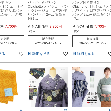
き作り帯
バッグ付き作り帯
バッグ付き作り帯
te オビシェ「ネイ
Obichette オビシェ「ピン
Obichette オビシェ「オ
製 作り帯バッ
クグレージュ」日本製 作
ホワイト」日本製 作り
 簡単着付け 浴衣
り帯バッグ 2way 簡単着
バッグ 2way 簡単着付け
付け…
浴…
価格
7,700
きもの町価格
7,700
きもの町価格
7,700
税込
税込
販売期間
販売期間
販売期間
6/24 12:00
〜
2026/06/24 12:00
〜
2026/06/24 12:00
〜
見る
詳細を見る
詳細を見る