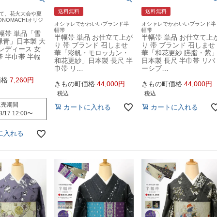
送料無料
送料無料
て、花火大会や夏
ONOMACHIオリジ
オシャレでかわいいブランド半
オシャレでかわいいブランド半
幅帯
幅帯
半幅帯 単品「雪
半幅帯 単品 お仕立て上が
半幅帯 単品 お仕立て上
緑青」日本製 大
り 帯 ブランド 召しませ
り 帯 ブランド 召しませ
 レディース 女
華「彩帆・モロッカン・
華「和花更紗 臙脂・紫
帯 半巾帯 半幅
和花更紗」日本製 長尺 半
日本製 長尺 半巾帯 リバ
巾帯 リ…
ーシブ…
価格
7,260
きもの町価格
44,000
きもの町価格
44,000
税込
税込
販売期間
カートに入れる
カートに入れる
3/17 12:00
〜
に入れる