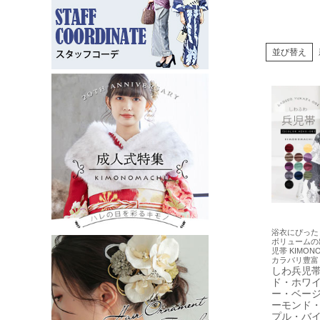
並び替え
浴衣にぴった
ボリュームの
児帯 KIMON
カラバリ豊富
しわ兵児帯
ド・ホワ
ー・ベー
ーモンド
プル・バ