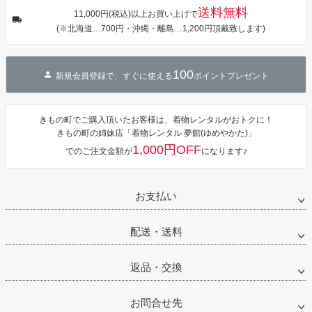
プ」Fサイズ
送料無料
カシュクール
11,000円(税込)以上お買い上げで
ワンピース 簡
(※北海道…700円・沖縄・離島…1,200円頂戴致します)
単着付け 大人
100
新規会員登録で、すぐに使える
ポイントプレゼント
きもの町でご購入頂いたお客様は、着物レンタルがおトクに！
きもの町の姉妹店「着物レンタル 夢館(ゆめやかた)」
1,000円OFF
でのご注文金額が
になります♪
お支払い
配送・送料
返品・交換
お問合せ先