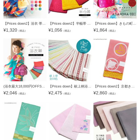
【Prices down2】浴衣 帯 半幅帯 「ぼかし 黄・藤・ラズベリー・桃・ピンク・赤・ブルーラベンダー・紫・金茶・赤紫・アップルグリーン・ターコイズ・水色 全13色」 日本製 半巾帯 単帯 レディース 女性用 浴衣帯
【Prices down2】半幅帯 浴衣帯 卒業式袴用帯 袴下帯 「ラズベリー・レッド・黄色・黄緑・薄紫 全5色」 日本製 半巾帯 単帯 レディース ジュニア 女性用 浴衣用帯 半幅帯単品 【メール便対応可】ss2506ohs10
【Prices down】きもの町オリジナル浴衣帯 単の半幅帯「麻の葉」 全７色 [ 浴衣帯 ][ 単衣 ]【メール便不可】ss2506ohs30
¥
1,320
¥
1,056
¥
1,864
（税込）
（税込）
（税込）
(浴衣最大18,000円OFFSALE8/13迄)浴衣 帯 半幅帯 「縞 赤ピンク・ブルー・青緑×イエロー・赤×ネイビー・パープル 全5色」 日本製 半巾帯 単帯 レディース 女性用 浴衣帯 半幅帯単品 京都きもの町オリジナル 【メ
【Prices down】献上柄浴衣帯単品 単帯 半幅帯 細帯 夏祭り、花火大会に 【メール便不可】ss2506ohs40
【Prices down2】京都きもの町オリジナル 浴衣帯単品「珊瑚色 丸紋」小袋帯 細帯 四寸 日本製 ＜17浴衣帯13＞【メール便不可】
¥
2,046
¥
2,475
¥
2,860
（税込）
（税込）
（税込）