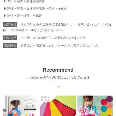
HOME
浴衣
女性用浴衣帯
HOME
浴衣
女性用浴衣帯
色別
その他
HOME
帯
細帯・半幅帯
お知らせ
きもの町からのご案内(自動配信メール・お問い合わせメールの返
信・ご注文確認メールなど)が届かない方へ
お知らせ
その他、きもの町からの各種お知らせはコチラ
衣装協力
衣装協力・衣装貸し出し・リースをご希望の方はこちら
Recommend
この商品をみたお客様はコレもみています