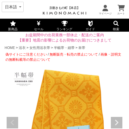
京都きもの町【本店】
新商品
セール
ランキング
ガイド
検索
お盆期間中の出荷業務一部休止・配送のご案内
【重要】地震の影響によるお荷物のお届けにつきまして
HOME
浴衣
女性用浴衣帯
半幅帯・細帯
単帯
偽サイトにご注意ください
/
無断販売・転売の禁止について
/
画像・説明文
の無断転載等の禁止について