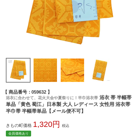
商品番号
059632
浴衣 帯 半幅帯
浴衣に合わせて、花火大会や夏祭りに！半巾浴衣帯
単品「黄色 蜀江」日本製 大人 レディース 女性用 浴衣帯
半巾帯 半幅帯単品【メール便不可】
1,320
きもの町価格
税込
会員価格あり