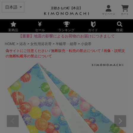
京都きもの町【本店】
新商品
セール
ランキング
ガイド
検索
【重要】地震の影響によるお荷物のお届けにつきまして
HOME
浴衣
女性用浴衣帯
半幅帯・細帯
小袋帯
偽サイトにご注意ください
/
無断販売・転売の禁止について
/
画像・説明文
の無断転載等の禁止について