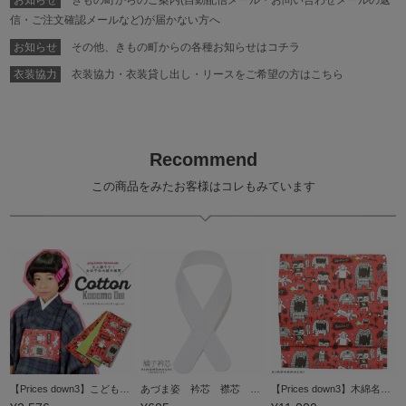
お知らせ
きもの町からのご案内(自動配信メール・お問い合わせメールの返
信・ご注文確認メールなど)が届かない方へ
お知らせ
その他、きもの町からの各種お知らせはコチラ
衣装協力
衣装協力・衣装貸し出し・リースをご希望の方はこちら
Recommend
この商品をみたお客様はコレもみています
【Prices down3】こども半幅帯「ポピーレッド モモタロウ」木綿半幅帯 子供帯 カジュアル ジュニア、キッズ 【メール便不可】＜H＞
あづま姿 衿芯 襟芯 綸子 あづま姿 【メール便不可】＜R＞
【Prices down3】木綿名古屋帯「ポピーレッド モモタロウ」長尺もあります コットン名古屋帯 仕立て上がり帯 カジュアル 洒落帯 【メール便不可】