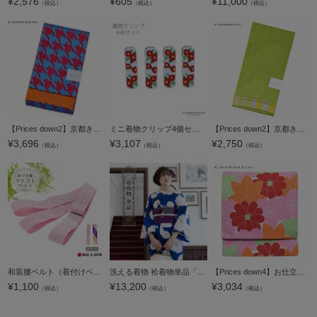
¥
2,576
¥
605
¥
11,000
（税込）
（税込）
（税込）
【Prices down2】京都きもの町オリジナル浴衣帯単品「千鳥 桃×青」小袋帯 半幅帯 ポリエステル ゆかた帯 四寸 ＜16浴衣帯13＞【メール便不可】ss2512oyk70
ミニ着物クリップ4個セット「椿」 用途いろいろ、便利な和装クリップです！【メール便不可】＜R＞
【Prices down2】京都きもの町オリジナル浴衣帯単品「葡萄蔦 若草色」小袋帯 半幅帯 ゆかた帯 細帯 半巾帯 【メール便不可】ss2506ohs10
¥
3,696
¥
3,107
¥
2,750
（税込）
（税込）
（税込）
和装腰ベルト（着付けベルト）Ｍサイズ一個【メール便不可】＜R＞
洗える着物 袷着物単品「矢羽根に菊 瑠璃色」KIMONOMACHI オリジナル きもの福袋から飛び出た着物単品 サイズS/M/L/LL 小紋 カジュアル着物 袷着物 レディース キモノ kimono【メール便不可】ss2603kck15
【Prices down4】お仕立て上がり京袋帯「カラフル 桜と楓」全通柄 洒落帯 ポリエステル名古屋帯 カジュアル帯 【メール便不可】
¥
1,100
¥
13,200
¥
3,034
（税込）
（税込）
（税込）