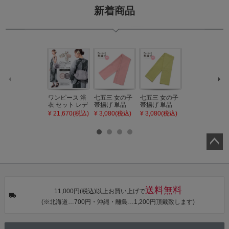
新着商品
ワンピース 浴
七五三 女の子
七五三 女の子
七五三 7歳 女
衣 セット レデ
帯揚げ 単品
帯揚げ 単品
の子 丸ぐけ 帯
ィース 吸水速
「灰桃色」日
「若葉色」日
締め 単品「若
¥ 21,670(税込)
¥ 3,080(税込)
¥ 3,080(税込)
¥ 3,080(税込)
乾 ポリエステ
本製 7歳 女児
本製 7歳 女児
葉色」日本製
ル浴衣 浴衣2
七五三小物 お
七五三小物 お
帯締め 七五三
点セット（浴
びあげ 和装 着
びあげ 和装 着
小物 丸ぐけ紐
衣＋バッグ付
物
物
帯締め
き作り帯 オビ
KIMONOMAC
KIMONOMAC
KIMONOMAC
ペー
シェ）「ラン
HI オリジナル
HI オリジナル
HI オリジナル
タン・夜の葉
【メール便不
【メール便不
【メール便不
ジト
音・金継ぎ・
可】
可】
可】
ップ
チューリッ
プ」Fサイズ
へ
送料無料
カシュクール
11,000円(税込)以上お買い上げで
ワンピース 簡
(※北海道…700円・沖縄・離島…1,200円頂戴致します)
単着付け 大人