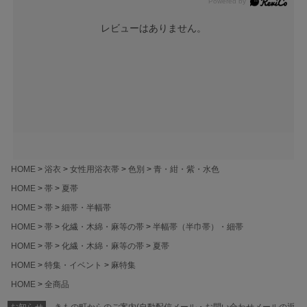
レビューはありません。
HOME
浴衣
女性用浴衣帯
色別
青・紺・紫・水色
HOME
帯
夏帯
HOME
帯
細帯・半幅帯
HOME
帯
化繊・木綿・麻等の帯
半幅帯（半巾帯）・細帯
HOME
帯
化繊・木綿・麻等の帯
夏帯
HOME
特集・イベント
麻特集
HOME
全商品