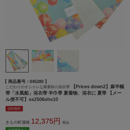
商品番号
045280
【Prices down2】麻半幅
こだわりのオシャレな麻素材の浴衣帯
帯「水風船」浴衣帯 半巾帯 夏着物、浴衣に 夏帯 【メー
ル便不可】ss2506ohs10
送料無料
12,375
きもの町価格
税込
会員価格あり