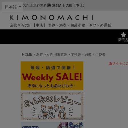
¥11,000以上送料無料
京都きもの町【本店】
京都きもの町【本店】
着物・浴衣・和装小物・ギフトの通販
新商
HOME
浴衣
女性用浴衣帯
半幅帯・細帯
小袋帯
偽サイトに