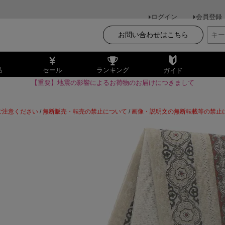
ログイン
会員登録
お問い合わせはこちら
品
セール
ランキング
ガイド
【重要】地震の影響によるお荷物のお届けにつきまして
ご注意ください
/
無断販売・転売の禁止について
/
画像・説明文の無断転載等の禁止