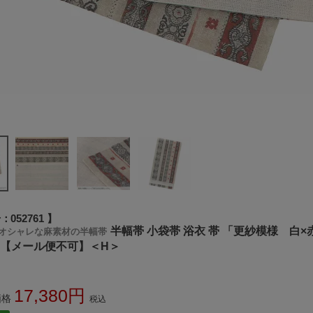
号
052761
半幅帯 小袋帯 浴衣 帯 「更紗模様 白×
オシャレな麻素材の半幅帯
 【メール便不可】＜H＞
17,380
価格
税込