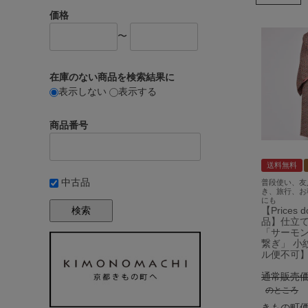
価格
〜
在庫のない商品を検索結果に
表示しない
表示する
商品番号
送料無料
中古品
普段使い、友
き、旅行、お
にも
検索
【Prices
品】仕立て
「サーモ
繋ぎ」 小
ル便不可】
通常販売
のところ
きもの町