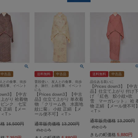
中古品
送料無料
中古品
送料無料
中古品
人との食事、街歩
普段使い、友人との食事、街歩
品位ある装いに
稽古事、イベント
き、旅行、お稽古事、イベント
【Prices down3】【中古
にも
品】仕立て上がり 付け
 down3】【中古
【Prices down3】【中古
げ 「紅色 鮫小紋×吹
上がり 袷着物
品】仕立て上がり 単衣着
雪 マーガレット」 袷 
ンピンク 七宝
物 「クリーム色 水面地
物 正絹 【メール便不可
紋 正絹 【メー
紋に菊」 小紋 正絹 【メ
＜T＞
＜T＞
ール便不可】＜T＞
通常販売価格
13,200
価格
16,500
通常販売価格
13,200
のところ
のところ
きもの町価格
5,880
価格
7,350
きもの町価格
5,880