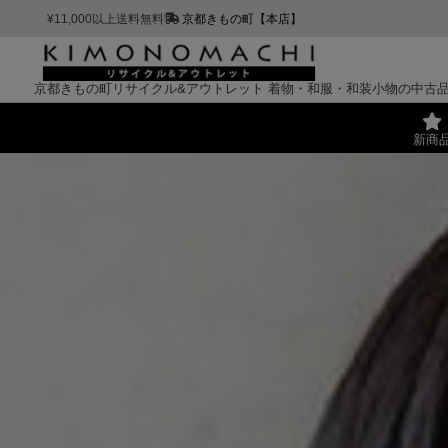
¥11,000以上送料無料
京都きもの町【本店】
京都きもの町リサイクル&アウトレット
着物・和服・和装小物の中古
新商