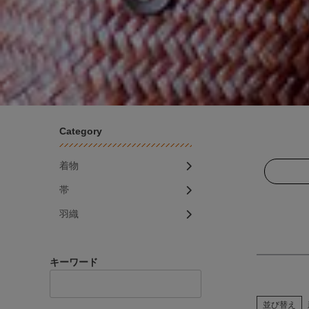
Category
着物
帯
羽織
キーワード
並び替え