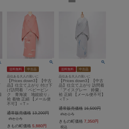
送料無料
中古品
送料無料
中古品
品位ある大人の装いに
品位ある大人の装いに
【Prices down3】【中古
【Prices down3】【中古
下
品】仕立て上がり 付け下
品】仕立て上がり 訪問着
げ訪問着 「ベビーピン
「アイスグレー 鈴蘭」
着
ク 青海波 地紋絞り」
袷 正絹 【メール便不可】
】
袷 着物 正絹 【メール便
＜T＞
不可】＜T＞
通常販売価格
16,500
通常販売価格
13,200
のところ
のところ
きもの町価格
7,350
きもの町価格
5,880
税込