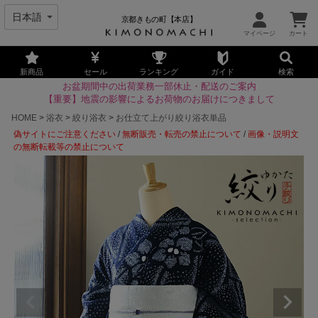
京都きもの町【本店】
新商品
セール
ランキング
ガイド
検索
お盆期間中の出荷業務一部休止・配送のご案内
【重要】地震の影響によるお荷物のお届けにつきまして
HOME
浴衣
絞り浴衣
お仕立て上がり絞り浴衣単品
偽サイトにご注意ください
/
無断販売・転売の禁止について
/
画像・説明文
の無断転載等の禁止について