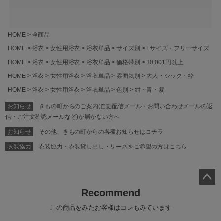
HOME
全商品
HOME
浴衣
女性用浴衣
浴衣単品
サイズ別
Fサイズ・フリーサイズ
HOME
浴衣
女性用浴衣
浴衣単品
価格帯別
30,001円以上
HOME
浴衣
女性用浴衣
浴衣単品
雰囲気別
大人・シック・粋
HOME
浴衣
女性用浴衣
浴衣単品
色別
紺・青・紫
お知らせ
きもの町からのご案内(自動配信メール・お問い合わせメールの返
信・ご注文確認メールなど)が届かない方へ
お知らせ
その他、きもの町からの各種お知らせはコチラ
衣装協力
衣装協力・衣装貸し出し・リースをご希望の方はこちら
ペー
Recommend
ジト
この商品をみたお客様はコレもみています
ップ