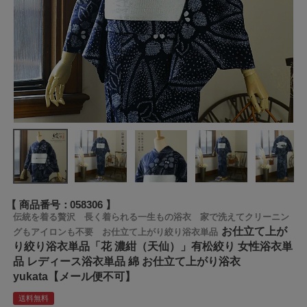
商品番号
058306
伝統を着る贅沢 長く着られる一生もの浴衣 家で洗えてクリーニン
お仕立て上が
グもアイロンも不要 お仕立て上がり絞り浴衣単品
り絞り浴衣単品「花 濃紺（天仙）」有松絞り 女性浴衣単
品 レディース浴衣単品 綿 お仕立て上がり浴衣
yukata【メール便不可】
送料無料