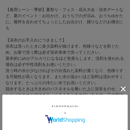
【着用シーン・季節】夏祭り・フェス・花火大会・浴衣デートな
ど、夏のイベント・お出かけ、おうちでの夕涼み、おうちゆかた
に。襦袢を合わせてちょっとしたお出かけ、踊りなどのお稽古に
も
【浴衣のお手入れにつきまして】
浴衣は洗ったときに多少染料が抜けます。色移りなどを防ぐた
め、お家で洗う際は必ず浴衣単体で洗ってください。
基本的にphがアルカリになるほど色落ちします。洗剤を使われる
場合は必ず中性洗剤をお使いください。
洗う時の水が少なければその分流れた染料が濃くなり、色移りす
る可能性が高くなります。また水が温かいほど染料は流れやすく
なります。たっぷりの冷たい水でお洗いください。
脱水するときは大きめのバスタオルを敷いた上に浴衣をのせ、さ
らにバスタオルではさみ、くるくると丸めていきます。干す時は
物干し竿などに両袖を通し、ピンと張った状態で乾かすのがベス
トです。
高い位置に干せない場合は浴衣の背中を軸にして横向きにかけて
乾かしてください。
アイロンは半乾きのうちにかけるのがコツです。