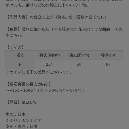
かけにも、踊りなどのお稽古にもいいですね。
【商品内容】お仕立て上がり浴衣1点（居敷き当てなし）
【色柄】濃紺に細かな絞りで表現された花火のような曲線、その
中にお花。
【サイズ】
浴衣
身丈(約cm)
袖丈(約cm)
裄(約cm)
F
164
50
67
※サイズに若干の差異がございます。
【適応身長の目安(浴衣)】
F---153～168cm（ヒップ94cmぐらいまで）
【品質】綿100％
生地：日本
くくり：カンボジア
染め・整理：日本