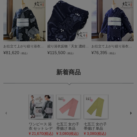
お仕立て上がり絞り浴衣単品「星花 濃紺（鬼灯）」有松絞り 女性浴衣単品 レディース浴衣単品 綿 お仕立て上がり浴衣 yukata【メール便不可】
絞り浴衣反物「天女 濃紺」有松絞り 女性浴衣 レディース浴衣 絞り浴衣 綿浴衣 未仕立て【メール便不可】
お仕立て上がり絞り浴衣単品「若葉 紺」有松絞り 女性浴衣単品 レディース浴衣単品 綿 お仕立て上がり浴衣 yukata【メール便不可】
¥
81,620
¥
115,500
¥
76,395
（税込）
（税込）
（税込）
新着商品
ワンピース 浴
七五三 女の子
七五三 女の子
七五三 7歳 女
衣 セット レデ
帯揚げ 単品
帯揚げ 単品
の子 丸ぐけ 帯
ィース 吸水速
「灰桃色」日
「若葉色」日
締め 単品「若
¥ 21,670(税込)
¥ 3,080(税込)
¥ 3,080(税込)
¥ 3,080(税込)