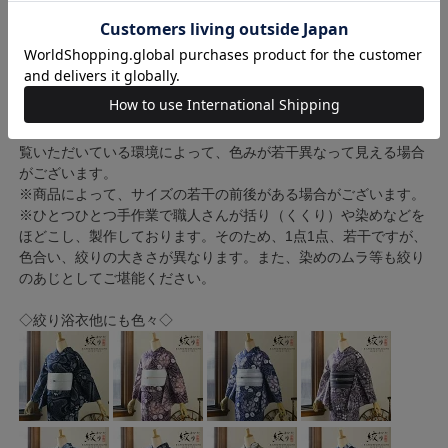
※商品の色味につきまして、実物に近づけるよう画像処理をして
おりますがお客様のモニターによって差異が生じます。あらかじ
めご了承ください。
※浴衣には透け感がございます。浴衣の下には浴衣スリップなど
浴衣用肌着のご着用をおすすめいたします。
※生地の裁断・縫製によって、柄の出方は異なります。また、ご
覧いただいている環境によって、色みが若干異なって見える場合
がございます。
※商品によって、サイズの若干の前後がある場合がございます。
※ひとつひとつ手作業で職人さんが括り（くくり）や染めなどを
ほどこし、製作しております。そのため、1点1点、若干ですが、
色合い、絞りの大きさが異なります。また、染めのムラ等も絞り
のあじとしてご堪能ください。
◇絞り浴衣他にも色々◇