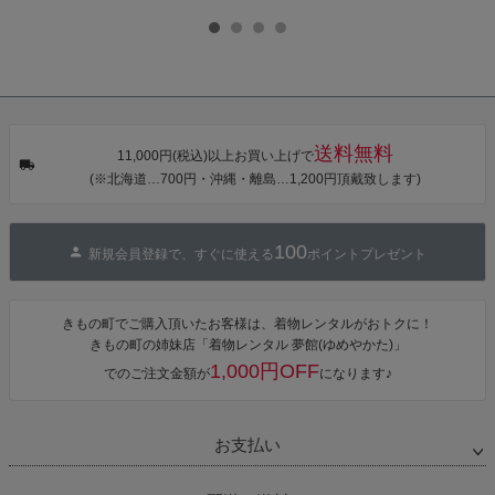
乾 ポリエステ
本製 7歳 女児
本製 7歳 女児
葉色」日本製
ル浴衣 浴衣2
七五三小物 お
七五三小物 お
帯締め 七五三
点セット（浴
びあげ 和装 着
びあげ 和装 着
小物 丸ぐけ紐
衣＋バッグ付
物
物
帯締め
き作り帯 オビ
KIMONOMAC
KIMONOMAC
KIMONOMAC
シェ）「ラン
HI オリジナル
HI オリジナル
HI オリジナル
タン・夜の葉
【メール便不
【メール便不
【メール便不
音・金継ぎ・
可】
可】
可】
チューリッ
プ」Fサイズ
送料無料
カシュクール
11,000円(税込)以上お買い上げで
ワンピース 簡
(※北海道…700円・沖縄・離島…1,200円頂戴致します)
単着付け 大人
100
新規会員登録で、すぐに使える
ポイントプレゼント
きもの町でご購入頂いたお客様は、着物レンタルがおトクに！
きもの町の姉妹店「着物レンタル 夢館(ゆめやかた)」
1,000円OFF
でのご注文金額が
になります♪
お支払い