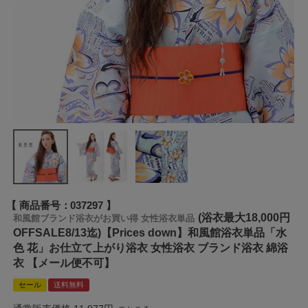
商品番号
037297
(浴衣最大18,000円
和風館ブランド浴衣がお買い得 女性浴衣単品
OFFSALE8/13迄)【Prices down】和風館浴衣単品「水
色 花」お仕立て上がり浴衣 女性浴衣 ブランド浴衣 綿浴
衣 【メール便不可】
セール
送料無料