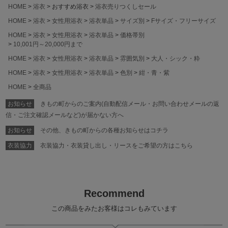
HOME
浴衣
おすすめ浴衣
浴衣売りつくしセール
HOME
浴衣
女性用浴衣
浴衣単品
サイズ別
Fサイズ・フリーサイズ
HOME
浴衣
女性用浴衣
浴衣単品
価格帯別
10,001円～20,000円まで
HOME
浴衣
女性用浴衣
浴衣単品
雰囲気別
大人・シック・粋
HOME
浴衣
女性用浴衣
浴衣単品
色別
紺・青・紫
HOME
全商品
お知らせ
きもの町からのご案内(自動配信メール・お問い合わせメールの返
信・ご注文確認メールなど)が届かない方へ
お知らせ
その他、きもの町からの各種お知らせはコチラ
衣装協力
衣装協力・衣装貸し出し・リースをご希望の方はこちら
Recommend
この商品をみたお客様はコレもみています