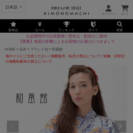
京都きもの町【本店】
新商品
セール
ランキング
ガイド
検索
お盆期間中の出荷業務一部休止・配送のご案内
【重要】地震の影響によるお荷物のお届けにつきまして
HOME
浴衣
ブランド別
和風館
偽サイトにご注意ください
/
無断販売・転売の禁止について
/
画像・説明文
の無断転載等の禁止について