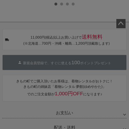
ル浴衣 浴衣2
七五三小物 お
七五三小物 お
帯締め 七五三
点セット（浴
びあげ 和装 着
びあげ 和装 着
小物 丸ぐけ紐
衣＋バッグ付
物
物
帯締め
き作り帯 オビ
KIMONOMAC
KIMONOMAC
KIMONOMAC
シェ）「ラン
HI オリジナル
HI オリジナル
HI オリジナル
タン・夜の葉
【メール便不
【メール便不
【メール便不
音・金継ぎ・
可】
可】
可】
チューリッ
ペー
プ」Fサイズ
送料無料
ジト
カシュクール
11,000円(税込)以上お買い上げで
ワンピース 簡
ップ
(※北海道…700円・沖縄・離島…1,200円頂戴致します)
単着付け 大人
へ
100
新規会員登録で、すぐに使える
ポイントプレゼント
きもの町でご購入頂いたお客様は、着物レンタルがおトクに！
きもの町の姉妹店「着物レンタル 夢館(ゆめやかた)」
1,000円OFF
でのご注文金額が
になります♪
お支払い
配送・送料