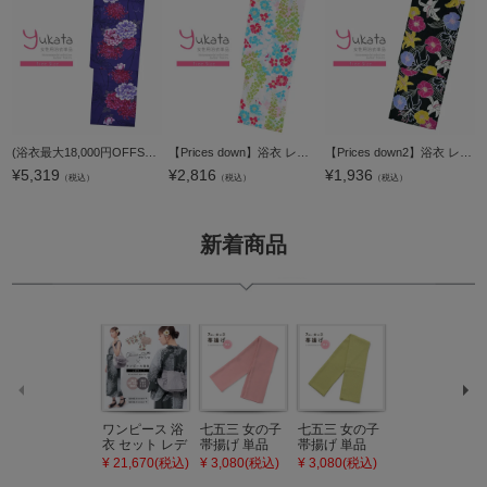
(浴衣最大18,000円OFFSALE8/13迄)【Prices down2】浴衣 レディース 単品 「紺 菊と牡丹」 フリーサイズ yukata 【メール便不可】
【Prices down】浴衣 レディース 単品 「白地 藤と桜、黄緑」 フリーサイズ レトロ モダン 大人柄 女性浴衣単品 yukata 【メール便不可】
【Prices down2】浴衣 レディース 単品 「黒地 マツバボタン、ブルー、赤紫」 フリーサイズ レトロ モダン 大人柄 yukata 【メール便不可】
¥
5,319
¥
2,816
¥
1,936
（税込）
（税込）
（税込）
新着商品
ワンピース 浴
七五三 女の子
七五三 女の子
七五三 7歳 女
衣 セット レデ
帯揚げ 単品
帯揚げ 単品
の子 丸ぐけ 帯
ィース 吸水速
「灰桃色」日
「若葉色」日
締め 単品「若
¥ 21,670(税込)
¥ 3,080(税込)
¥ 3,080(税込)
¥ 3,080(税込)
乾 ポリエステ
本製 7歳 女児
本製 7歳 女児
葉色」日本製