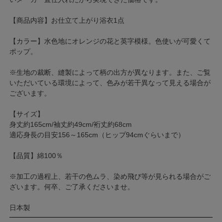
【商品内容】お仕立て上がり浴衣1点
【カラー】水色地にオレンジの花と英字模様。色使いが可愛くて
ポップ。
※生地の裁断、縫製によって柄の出方が異なります。また、ご覧
いただいている環境によって、色みが若干異なって見える場合が
ございます。
【サイズ】
身丈約165cm/袖丈約49cm/裄丈約68cm
適応身長の目安156～165cm（ヒップ94cmぐらいまで）
【品質】綿100％
※加工の過程上、若干の色ムラ、染め飛び等が見られる場合がご
ざいます。何卒、ご了承くださいませ。
日本製