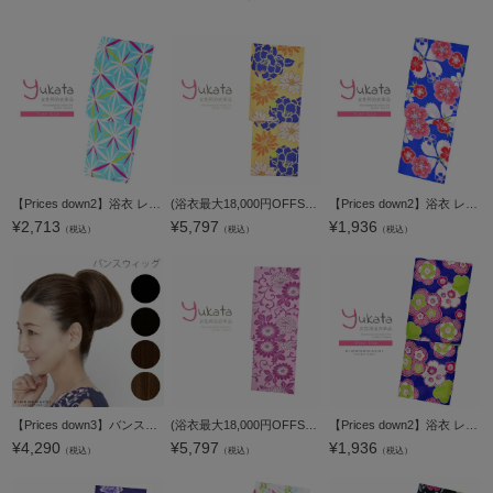
【Prices down2】浴衣 レディース 単品 「水色 変わり麻の葉繋ぎ」 フリーサイズ レトロ モダン 大人柄 女性浴衣単品 yukata 【メール便不可】
(浴衣最大18,000円OFFSALE8/13迄)【Prices down2】浴衣 レディース 単品 「黄色地に牡丹 花」 フリーサイズ yukata 【メール便不可】
【Prices down2】浴衣 レディース 単品 「青地 撫子に桜」 フリーサイズ レトロ モダン 大人柄 女性浴衣単品 yukata 【メール便不可】
¥
2,713
¥
5,797
¥
1,936
（税込）
（税込）
（税込）
【Prices down3】バンスブラック、ナチュラルカラー、マロンブラウン、デイリーマロン「ウィッグ」パーツウイッグ バンズウィッグ 難熱性 レディースウィッグ ワンカラー BS-03【メール便不可】＜R＞ss2512wkm35
(浴衣最大18,000円OFFSALE8/13迄)【Prices down2】浴衣 レディース 単品 「ピンク地に菊」 フリーサイズ yukata 【メール便不可】
【Prices down2】浴衣 レディース 単品 「青色 梅、赤紫」 フリーサイズ レトロ モダン 大人柄 女性浴衣単品 女浴衣 ゆかた yukata 【メール便不可】
¥
4,290
¥
5,797
¥
1,936
（税込）
（税込）
（税込）