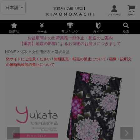
京都きもの町【本店】
新商品
セール
ランキング
ガイド
検索
お盆期間中の出荷業務一部休止・配送のご案内
【重要】地震の影響によるお荷物のお届けにつきまして
HOME
浴衣
女性用浴衣
浴衣単品
偽サイトにご注意ください
/
無断販売・転売の禁止について
/
画像・説明文
の無断転載等の禁止について