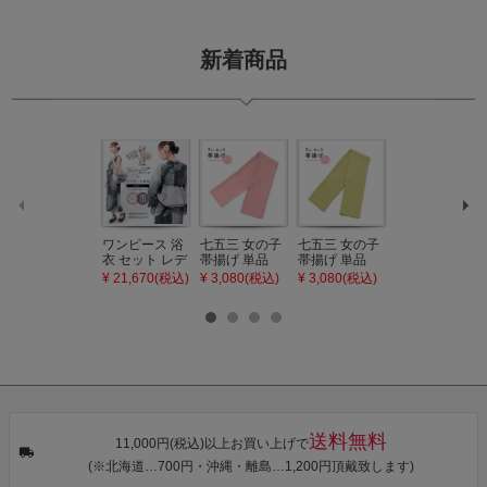
新着商品
ワンピース 浴
七五三 女の子
七五三 女の子
七五三 7歳 女
衣 セット レデ
帯揚げ 単品
帯揚げ 単品
の子 丸ぐけ 帯
ィース 吸水速
「灰桃色」日
「若葉色」日
締め 単品「若
¥ 21,670(税込)
¥ 3,080(税込)
¥ 3,080(税込)
¥ 3,080(税込)
乾 ポリエステ
本製 7歳 女児
本製 7歳 女児
葉色」日本製
ル浴衣 浴衣2
七五三小物 お
七五三小物 お
帯締め 七五三
点セット（浴
びあげ 和装 着
びあげ 和装 着
小物 丸ぐけ紐
衣＋バッグ付
物
物
帯締め
き作り帯 オビ
KIMONOMAC
KIMONOMAC
KIMONOMAC
シェ）「ラン
HI オリジナル
HI オリジナル
HI オリジナル
タン・夜の葉
【メール便不
【メール便不
【メール便不
音・金継ぎ・
可】
可】
可】
チューリッ
プ」Fサイズ
送料無料
カシュクール
11,000円(税込)以上お買い上げで
ワンピース 簡
(※北海道…700円・沖縄・離島…1,200円頂戴致します)
単着付け 大人