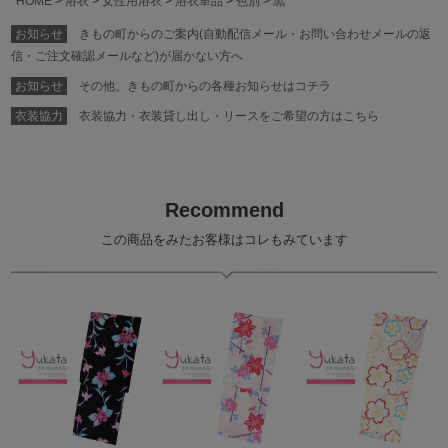
HOME
浴衣
女性用浴衣
浴衣単品
色別
黒
お知らせ
きもの町からのご案内(自動配信メール・お問い合わせメールの返
信・ご注文確認メールなど)が届かない方へ
お知らせ
その他、きもの町からの各種お知らせはコチラ
衣装協力
衣装協力・衣装貸し出し・リースをご希望の方はこちら
Recommend
この商品をみたお客様はコレもみています