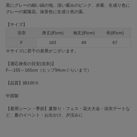
黒にグレーの細い縞の地。淡い紫みのピンク、赤紫、生成り色に
グレーの紫陽花。抹茶色に生成り色の葉。
【サイズ】
浴衣
身丈(約cm)
袖丈(約cm)
裄(約cm)
F
163
49
67
※サイズに若干の差異がございます。
【適応身長の目安(浴衣)】
F---155～165cm（ヒップ94cmぐらいまで）
【品質】綿100％
中国製
【着用シーン・季節】夏祭り・フェス・花火大会・浴衣デートな
ど、夏のイベント・お出かけ、夕涼みに