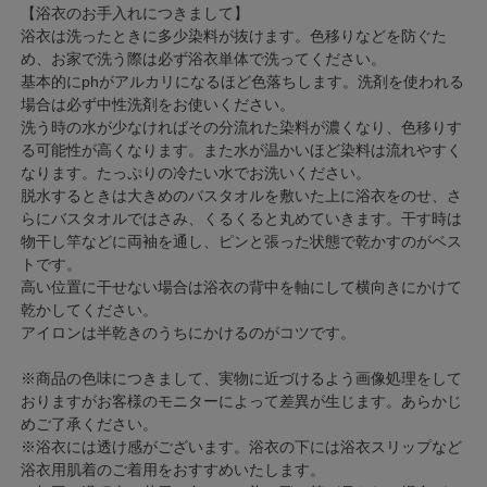
【浴衣のお手入れにつきまして】
浴衣は洗ったときに多少染料が抜けます。色移りなどを防ぐた
め、お家で洗う際は必ず浴衣単体で洗ってください。
基本的にphがアルカリになるほど色落ちします。洗剤を使われる
場合は必ず中性洗剤をお使いください。
洗う時の水が少なければその分流れた染料が濃くなり、色移りす
る可能性が高くなります。また水が温かいほど染料は流れやすく
なります。たっぷりの冷たい水でお洗いください。
脱水するときは大きめのバスタオルを敷いた上に浴衣をのせ、さ
らにバスタオルではさみ、くるくると丸めていきます。干す時は
物干し竿などに両袖を通し、ピンと張った状態で乾かすのがベス
トです。
高い位置に干せない場合は浴衣の背中を軸にして横向きにかけて
乾かしてください。
アイロンは半乾きのうちにかけるのがコツです。
※商品の色味につきまして、実物に近づけるよう画像処理をして
おりますがお客様のモニターによって差異が生じます。あらかじ
めご了承ください。
※浴衣には透け感がございます。浴衣の下には浴衣スリップなど
浴衣用肌着のご着用をおすすめいたします。