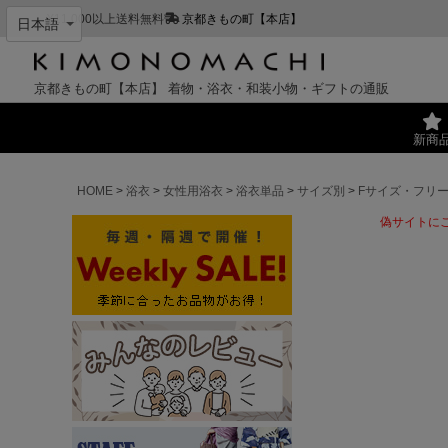
¥11,000以上送料無料
京都きもの町【本店】
京都きもの町【本店】
着物・浴衣・和装小物・ギフトの通販
新商
HOME
浴衣
女性用浴衣
浴衣単品
サイズ別
Fサイズ・フリ
偽サイトに