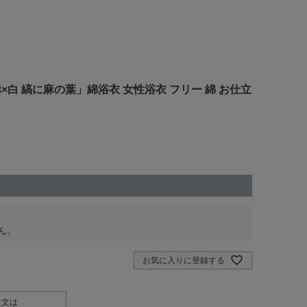
×赤×白 縞に麻の葉」綿浴衣 女性浴衣 フリー 綿 お仕立
ん。
お気に入りに登録する