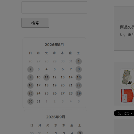
検索
商品の
い。返