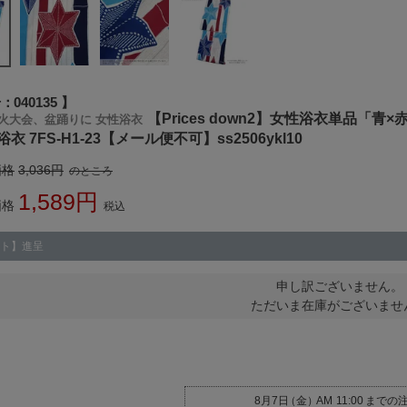
号
040135
【Prices down2】女性浴衣単品「青
火大会、盆踊りに 女性浴衣
衣 7FS-H1-23【メール便不可】ss2506ykl10
価格
3,036
のところ
1,589
価格
税込
ト】進呈
申し訳ございません。
ただいま在庫がございませ