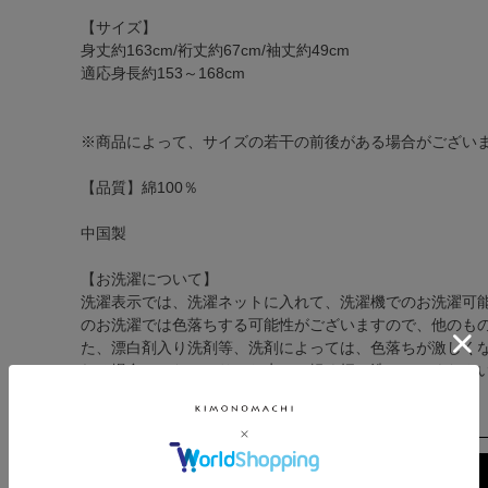
【サイズ】
身丈約163cm/裄丈約67cm/袖丈約49cm
適応身長約153～168cm
※商品によって、サイズの若干の前後がある場合がござい
【品質】綿100％
中国製
【お洗濯について】
洗濯表示では、洗濯ネットに入れて、洗濯機でのお洗濯可
のお洗濯では色落ちする可能性がございますので、他のも
た、漂白剤入り洗剤等、洗剤によっては、色落ちが激しく
れる場合は、たっぷりのお水で、軽く押し洗いしてくださ
ます。