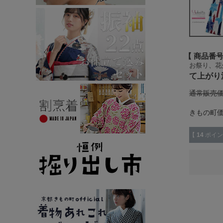
商品番
お祭り、花
て上がり浴
通常販売
きもの町
【
14
ポイン