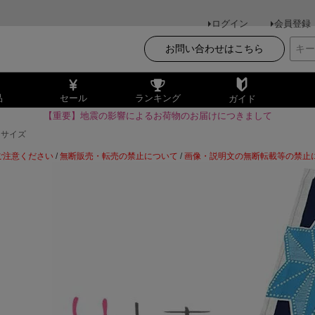
ログイン
会員登録
お問い合わせはこちら
品
セール
ランキング
ガイド
【重要】地震の影響によるお荷物のお届けにつきまして
ーサイズ
ご注意ください
/
無断販売・転売の禁止について
/
画像・説明文の無断転載等の禁止