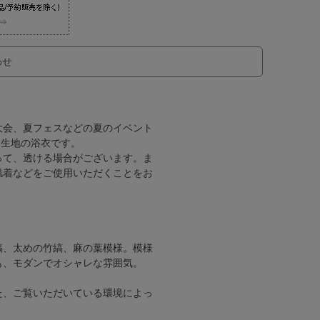
⇒
わせ
大会、夏フェスなどの夏のイベント
り生地の浴衣です。
って、透ける場合がございます。ま
肌着などをご使用いただくことをお
縞、太めの竹縞、麻の葉模様。模様
も、モダンでオシャレな雰囲気。
た、ご覧いただいている環境によっ