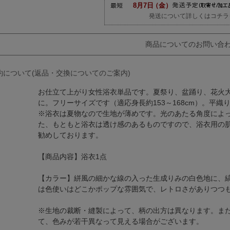
発送について詳しくはコチラ
商品についてのお問い合
約について(返品・交換についてのご案内)
お仕立て上がり女性浴衣単品です。夏祭り、盆踊り、花火
に。フリーサイズです（適応身長約153～168cm）。平織
※浴衣は夏物なので生地が薄めです。光のあたる角度によ
た、もともと浴衣は透け感のあるものですので、浴衣用の
勧めしております。
【商品内容】浴衣1点
【カラー】絣風の細かな線の入った生成りみの白色地に、
は色使いはどこかポップな雰囲気で、レトロさがありつつ
※生地の裁断・縫製によって、柄の出方は異なります。ま
て、色みが若干異なって見える場合がございます。