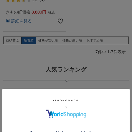
3.6
（5）
きもの町価格
8,800
税込
詳細を見る
並び替え
新着順
価格が安い順
価格が高い順
おすすめ順
7
件中
1
-
7
件表示
人気ランキング