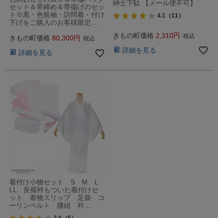
紳士下駄 【メール便不可】
セット＆帯締め＆帯揚げのセッ
ト※黒・色留袖・訪問着・付け
4.1
（11）
下げをご購入のお客様限定…
きもの町価格
2,310
税込
きもの町価格
80,300
税込
詳細を見る
詳細を見る
着付け小物セット S M L
LL 長襦袢もついた着付けセ
ット 着物スリップ 足袋 コ
ーリンベルト 腰紐 衿…