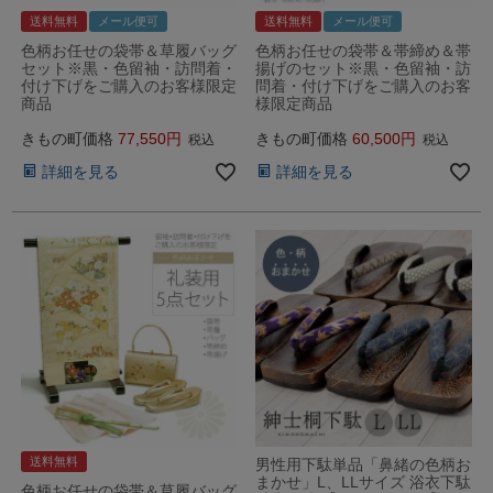
送料無料
メール便可
送料無料
メール便可
色柄お任せの袋帯＆草履バッグ
色柄お任せの袋帯＆帯締め＆帯
セット※黒・色留袖・訪問着・
揚げのセット※黒・色留袖・訪
付け下げをご購入のお客様限定
問着・付け下げをご購入のお客
商品
様限定商品
きもの町価格
77,550
きもの町価格
60,500
税込
税込
詳細を見る
詳細を見る
送料無料
男性用下駄単品「鼻緒の色柄お
まかせ」L、LLサイズ 浴衣下駄
色柄お任せの袋帯＆草履バッグ