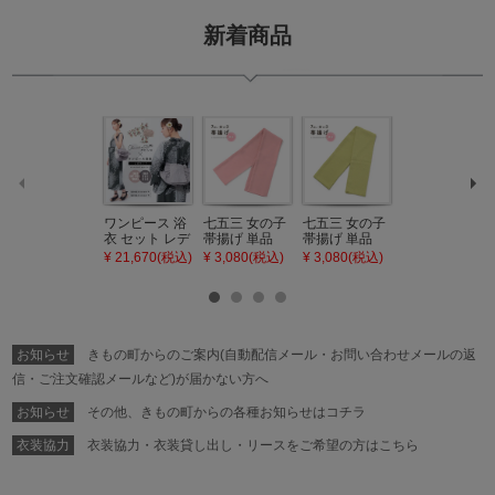
新着商品
ワンピース 浴
七五三 女の子
七五三 女の子
七五三 7歳 女
衣 セット レデ
帯揚げ 単品
帯揚げ 単品
の子 丸ぐけ 帯
ィース 吸水速
「灰桃色」日
「若葉色」日
締め 単品「若
¥ 21,670(税込)
¥ 3,080(税込)
¥ 3,080(税込)
¥ 3,080(税込)
乾 ポリエステ
本製 7歳 女児
本製 7歳 女児
葉色」日本製
ル浴衣 浴衣2
七五三小物 お
七五三小物 お
帯締め 七五三
点セット（浴
びあげ 和装 着
びあげ 和装 着
小物 丸ぐけ紐
衣＋バッグ付
物
物
帯締め
き作り帯 オビ
KIMONOMAC
KIMONOMAC
KIMONOMAC
シェ）「ラン
HI オリジナル
HI オリジナル
HI オリジナル
お知らせ
きもの町からのご案内(自動配信メール・お問い合わせメールの返
タン・夜の葉
【メール便不
【メール便不
【メール便不
音・金継ぎ・
可】
可】
可】
信・ご注文確認メールなど)が届かない方へ
チューリッ
プ」Fサイズ
お知らせ
その他、きもの町からの各種お知らせはコチラ
カシュクール
ワンピース 簡
衣装協力
衣装協力・衣装貸し出し・リースをご希望の方はこちら
単着付け 大人