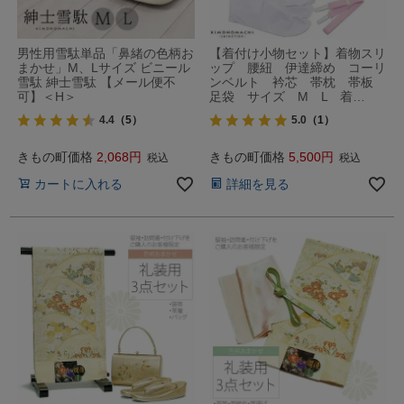
男性用雪駄単品「鼻緒の色柄お
【着付け小物セット】着物スリ
まかせ」M、Lサイズ ビニール
ップ 腰紐 伊達締め コーリ
雪駄 紳士雪駄 【メール便不
ンベルト 衿芯 帯枕 帯板
可】＜H＞
足袋 サイズ M L 着…
4.4
（5）
5.0
（1）
きもの町価格
2,068
きもの町価格
5,500
税込
税込
カートに入れる
詳細を見る