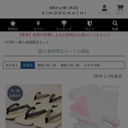
京都きもの町【本店】
新商品
セール
ランキング
ガイド
検索
【重要】地震の影響によるお荷物のお届けにつきまして
HOME
購入者様限定セット
購入者様限定セットの通販
並び替え
新着順
価格が安い順
価格が高い順
おすすめ順
7
件中
1
-
7
件表示