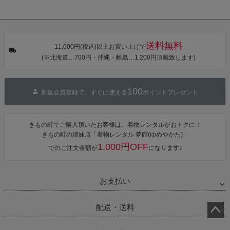
送料無料
11,000円(税込)以上お買い上げで
(※北海道…700円・沖縄・離島…1,200円頂戴致します)
100
新規会員登録で、すぐに使える
ポイントプレゼント
きもの町でご購入頂いたお客様は、着物レンタルがおトクに！
きもの町の姉妹店「着物レンタル 夢館(ゆめやかた)」
1,000円OFF
でのご注文金額が
になります♪
お支払い
配送・送料
ペー