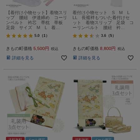
【着付け小物セット】着物スリ
着付け小物セット S M L
ップ 腰紐 伊達締め コーリ
LL 長襦袢もついた着付けセ
ンベルト 衿芯 帯枕 帯板
ット 着物スリップ 足袋 コ
足袋 サイズ M L 着…
ーリンベルト 腰紐 衿…
5.0
（1）
3.6
（5）
きもの町価格
5,500
きもの町価格
8,800
税込
税込
詳細を見る
詳細を見る
送料無料
メール便可
送料無料
メール便可