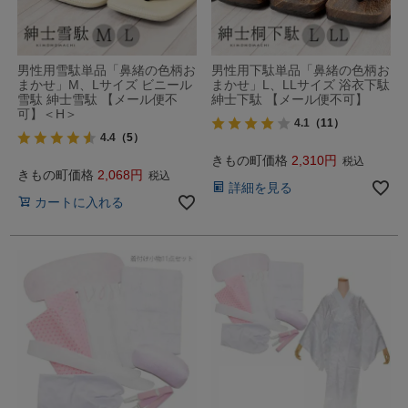
男性用雪駄単品「鼻緒の色柄お
男性用下駄単品「鼻緒の色柄お
まかせ」M、Lサイズ ビニール
まかせ」L、LLサイズ 浴衣下駄
雪駄 紳士雪駄 【メール便不
紳士下駄 【メール便不可】
可】＜H＞
4.1
（11）
4.4
（5）
きもの町価格
2,310
税込
きもの町価格
2,068
税込
詳細を見る
カートに入れる