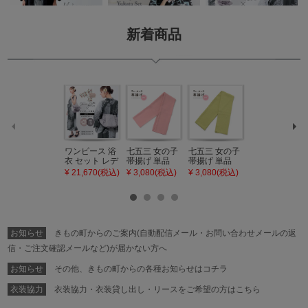
新着商品
ワンピース 浴
七五三 女の子
七五三 女の子
七五三 7歳 女
衣 セット レデ
帯揚げ 単品
帯揚げ 単品
の子 丸ぐけ 帯
ィース 吸水速
「灰桃色」日
「若葉色」日
締め 単品「若
¥ 21,670(税込)
¥ 3,080(税込)
¥ 3,080(税込)
¥ 3,080(税込)
乾 ポリエステ
本製 7歳 女児
本製 7歳 女児
葉色」日本製
ル浴衣 浴衣2
七五三小物 お
七五三小物 お
帯締め 七五三
点セット（浴
びあげ 和装 着
びあげ 和装 着
小物 丸ぐけ紐
衣＋バッグ付
物
物
帯締め
き作り帯 オビ
KIMONOMAC
KIMONOMAC
KIMONOMAC
シェ）「ラン
HI オリジナル
HI オリジナル
HI オリジナル
お知らせ
きもの町からのご案内(自動配信メール・お問い合わせメールの返
タン・夜の葉
【メール便不
【メール便不
【メール便不
音・金継ぎ・
可】
可】
可】
信・ご注文確認メールなど)が届かない方へ
チューリッ
プ」Fサイズ
お知らせ
その他、きもの町からの各種お知らせはコチラ
カシュクール
ワンピース 簡
衣装協力
衣装協力・衣装貸し出し・リースをご希望の方はこちら
単着付け 大人