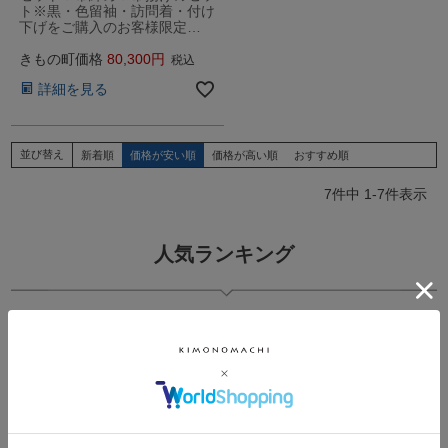
ト※黒・色留袖・訪問着・付け
下げをご購入のお客様限定…
きもの町価格
80,300
税込
詳細を見る
並び替え
新着順
価格が安い順
価格が高い順
おすすめ順
7
件中
1
-
7
件表示
人気ランキング