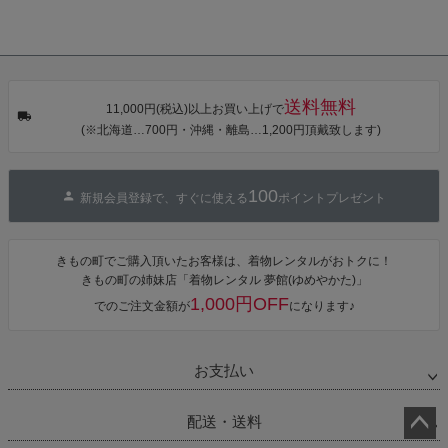
送料無料
11,000円(税込)以上お買い上げで
(※北海道…700円・沖縄・離島…1,200円頂戴致します)
100
新規会員登録で、すぐに使える
ポイントプレゼント
きもの町でご購入頂いたお客様は、着物レンタルがおトクに！
きもの町の姉妹店「着物レンタル 夢館(ゆめやかた)」
1,000円OFF
でのご注文金額が
になります♪
お支払い
配送・送料