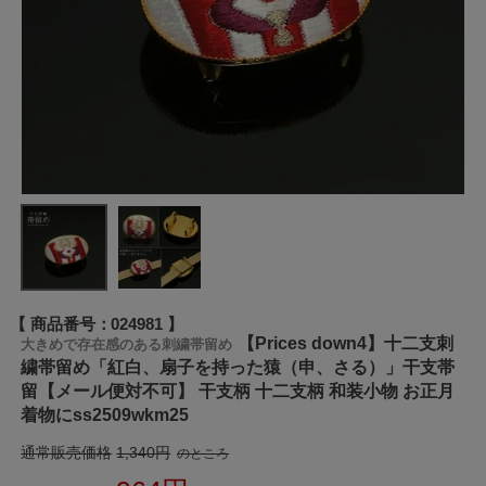
商品番号
024981
【Prices down4】十二支刺
大きめで存在感のある刺繍帯留め
繍帯留め「紅白、扇子を持った猿（申、さる）」干支帯
留【メール便対不可】 干支柄 十二支柄 和装小物 お正月
着物にss2509wkm25
通常販売価格
1,340
のところ