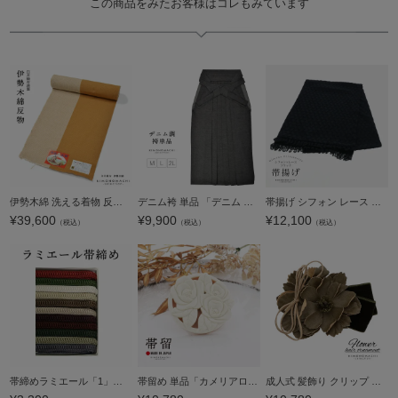
この商品をみたお客様はコレもみています
伊勢木綿 洗える着物 反物 レディース「縦縞 山吹茶×薄白」未仕立て 木綿きもの 日本製 三重県 伝統工芸品 単衣 綿 カジュアル 小紋 レディース【メール便不可】
デニム袴 単品 「デニム ブラック」 卒業式 袴 レディース 行燈袴 M・L・LL/2Lサイズ 女性用袴単品 【メール便不可】
帯揚げ シフォン レース 単品「ブラック」ポリエステル 日本製 振袖 振り袖 振袖用 着物 成人式 和装小物【メール便不可】
¥
39,600
¥
9,900
¥
12,100
（税込）
（税込）
（税込）
帯締めラミエール「1」＜R＞ss2406wkm20
帯留め 単品「カメリアローズ モカピンク」日本製 帯飾り 和装小物 浴衣 着物 カジュアル 成人式 振袖【メール便不可】
成人式 髪飾り クリップ 単品「モスグリーン レザー調フラワー、リボン」日本製 振袖用髪飾り お花髪飾り 成人式 卒業式 結婚式 着物【メール便不可】