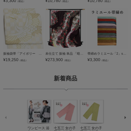
¥
3,300
¥
10,780
¥
10,780
（税込）
（税込）
（税込）
振袖袋帯「アイボリー 鶴」お仕立て上がり 振袖用 袋帯 お仕立て済 振袖帯【メール便不可】
未仕立て 振袖 単品 「暗紫色 牡丹に桜」 仮絵羽 振り袖 正絹 着物 レディース 成人式 結婚式 結納 パーティー 晴れ着 【メール便不可】
帯締めラミエール「2」ss2203wkm10＜R＞
¥
19,250
¥
273,900
¥
3,300
（税込）
（税込）
（税込）
新着商品
ワンピース 浴
七五三 女の子
七五三 女の子
七五三 7歳 女