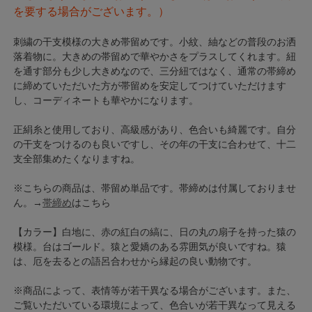
を要する場合がございます。）
刺繍の干支模様の大きめ帯留めです。小紋、紬などの普段のお洒
落着物に。大きめの帯留めで華やかさをプラスしてくれます。紐
を通す部分も少し大きめなので、三分紐ではなく、通常の帯締め
に締めていただいた方が帯留めを安定してつけていただけます
し、コーディネートも華やかになります。
正絹糸と使用しており、高級感があり、色合いも綺麗です。自分
の干支をつけるのも良いですし、その年の干支に合わせて、十二
支全部集めたくなりますね。
※こちらの商品は、帯留め単品です。帯締めは付属しておりませ
ん。→
帯締め
はこちら
【カラー】白地に、赤の紅白の縞に、日の丸の扇子を持った猿の
模様。台はゴールド。猿と愛嬌のある雰囲気が良いですね。猿
は、厄を去るとの語呂合わせから縁起の良い動物です。
※商品によって、表情等が若干異なる場合がございます。また、
ご覧いただいている環境によって、色合いが若干異なって見える