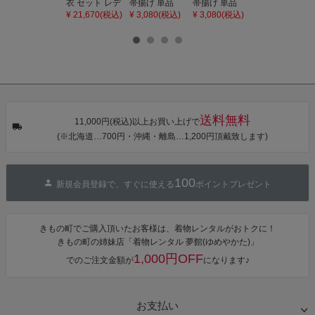
衣 セット レデ
帯揚げ 単品
帯揚げ 単品
の子 丸ぐけ 帯
ィース 吸水速
「灰桃色」日
「若葉色」日
締め 単品「若
¥ 21,670(税込)
¥ 3,080(税込)
¥ 3,080(税込)
¥ 3,080(税込)
乾 ポリエステ
本製 7歳 女児
本製 7歳 女児
葉色」日本製
ル浴衣 浴衣2
七五三小物 お
七五三小物 お
帯締め 七五三
点セット（浴
びあげ 和装 着
びあげ 和装 着
小物 丸ぐけ紐
衣＋バッグ付
物
物
帯締め
き作り帯 オビ
KIMONOMAC
KIMONOMAC
KIMONOMAC
シェ）「ラン
HI オリジナル
HI オリジナル
HI オリジナル
タン・夜の葉
【メール便不
【メール便不
【メール便不
音・金継ぎ・
可】
可】
可】
チューリッ
プ」Fサイズ
送料無料
カシュクール
11,000円(税込)以上お買い上げで
ワンピース 簡
(※北海道…700円・沖縄・離島…1,200円頂戴致します)
単着付け 大人
100
新規会員登録で、すぐに使える
ポイントプレゼント
きもの町でご購入頂いたお客様は、着物レンタルがおトクに！
きもの町の姉妹店「着物レンタル 夢館(ゆめやかた)」
1,000円OFF
でのご注文金額が
になります♪
お支払い