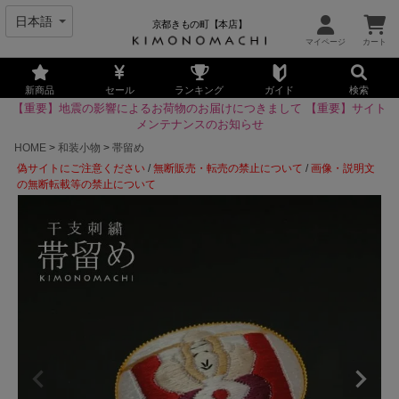
京都きもの町【本店】
新商品
セール
ランキング
ガイド
検索
【重要】地震の影響によるお荷物のお届けにつきまして
【重要】サイト
メンテナンスのお知らせ
HOME
和装小物
帯留め
偽サイトにご注意ください
/
無断販売・転売の禁止について
/
画像・説明文
の無断転載等の禁止について