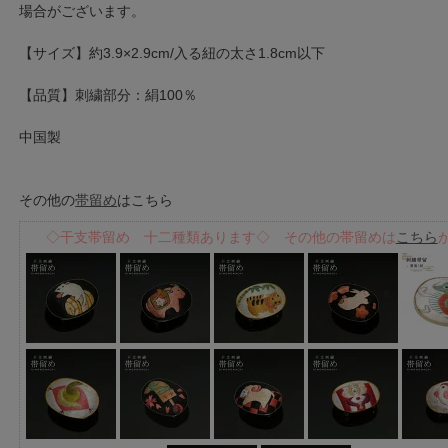
場合がございます。
【サイズ】約3.9×2.9cm/入る紐の太さ1.8cm以下
【品質】刺繍部分：絹100％
中国製
その他の
帯留め
はこちら
◇干支帯留め 十二種類あります◇ その他の帯留めは
こちら