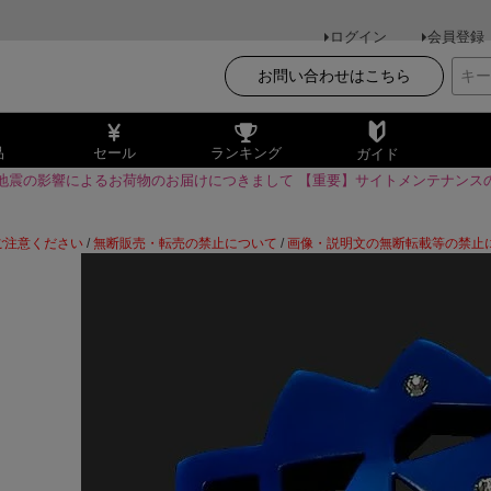
ログイン
会員登録
お問い合わせはこちら
品
セール
ランキング
ガイド
地震の影響によるお荷物のお届けにつきまして
【重要】サイトメンテナンス
ご注意ください
/
無断販売・転売の禁止について
/
画像・説明文の無断転載等の禁止