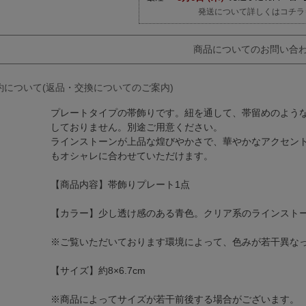
発送について詳しくはコチラ
商品についてのお問い合
約について(返品・交換についてのご案内)
プレートタイプの帯飾りです。紐を通して、帯留めのよう
しておりません。別途ご用意ください。
ラインストーンが上品な煌びやかさで、華やかなアクセン
もオシャレに合わせていただけます。
【商品内容】帯飾りプレート1点
【カラー】少し透け感のある青色。クリア系のラインスト
※ご覧いただいております環境によって、色みが若干異な
【サイズ】約8×6.7cm
※商品によってサイズが若干前後する場合がございます。