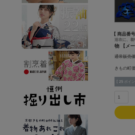
商品番
浴衣に、着
物 【メ
通常販売
きもの町
【
25
ポイン