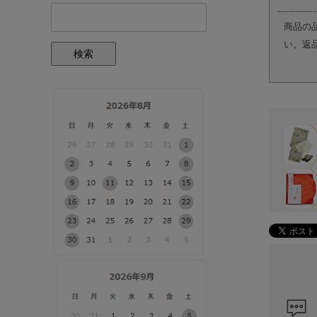
商品の
い。返
検索