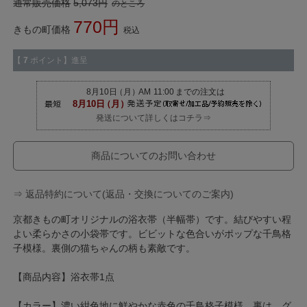
通常販売価格
5,073
のところ
770
きもの町価格
税込
【
7
ポイント】進呈
発送について詳しくはコチラ⇒
商品についてのお問い合わせ
⇒ 返品特約について(返品・交換についてのご案内)
京都きもの町オリジナルの浴衣帯（半幅帯）です。結びやすい程
よい柔らかさの小袋帯です。ビビットな色合いがポップな千鳥格
子模様。裏側の猫ちゃんの柄も素敵です。
【商品内容】浴衣帯1点
【カラー】濃い紺色地に鮮やかな赤色の千鳥格子模様。裏は、グ