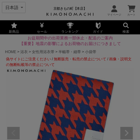
京都きもの町【本店】
新商品
セール
ランキング
ガイド
検索
お盆期間中の出荷業務一部休止・配送のご案内
【重要】地震の影響によるお荷物のお届けにつきまして
HOME
浴衣
女性用浴衣帯
半幅帯・細帯
小袋帯
偽サイトにご注意ください
/
無断販売・転売の禁止について
/
画像・説明文
の無断転載等の禁止について