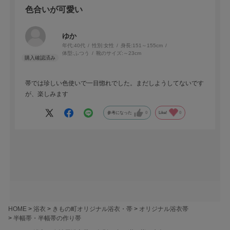
色合いが可愛い
ゆか
年代:
40代
性別:
女性
身長:
151～155cm
体型:
ふつう
靴のサイズ:
～23cm
帯では珍しい色使いで一目惚れでした。まだしようしてないです
が、楽しみます
参考になった
0
Like!
0
HOME
浴衣
きもの町オリジナル浴衣・帯
オリジナル浴衣帯
半幅帯・半幅帯の作り帯