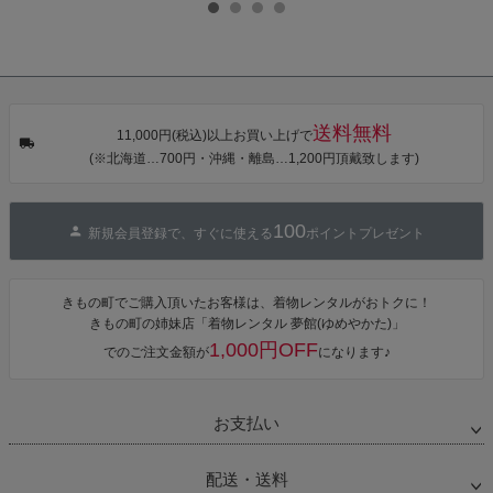
点セット（浴
びあげ 和装 着
びあげ 和装 着
小物 丸ぐけ紐
衣＋バッグ付
物
物
帯締め
き作り帯 オビ
KIMONOMAC
KIMONOMAC
KIMONOMAC
シェ）「ラン
HI オリジナル
HI オリジナル
HI オリジナル
タン・夜の葉
【メール便不
【メール便不
【メール便不
音・金継ぎ・
可】
可】
可】
チューリッ
プ」Fサイズ
送料無料
カシュクール
11,000円(税込)以上お買い上げで
ワンピース 簡
(※北海道…700円・沖縄・離島…1,200円頂戴致します)
単着付け 大人
100
新規会員登録で、すぐに使える
ポイントプレゼント
きもの町でご購入頂いたお客様は、着物レンタルがおトクに！
きもの町の姉妹店「着物レンタル 夢館(ゆめやかた)」
1,000円OFF
でのご注文金額が
になります♪
お支払い
配送・送料