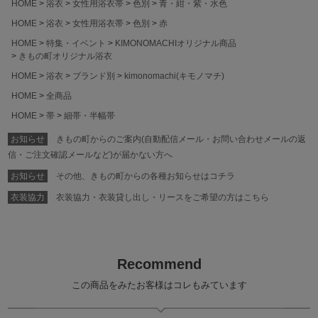
HOME
浴衣
女性用浴衣帯
色別
青・紺・紫・水色
HOME
浴衣
女性用浴衣帯
色別
赤
HOME
特集・イベント
KIMONOMACHIオリジナル商品
きもの町オリジナル浴衣
HOME
浴衣
ブランド別
kimonomachi(キモノマチ)
HOME
全商品
HOME
帯
細帯・半幅帯
お知らせ
きもの町からのご案内(自動配信メール・お問い合わせメールの返
信・ご注文確認メールなど)が届かない方へ
お知らせ
その他、きもの町からの各種お知らせはコチラ
衣装協力
衣装協力・衣装貸し出し・リースをご希望の方はこちら
Recommend
この商品をみたお客様はコレもみています