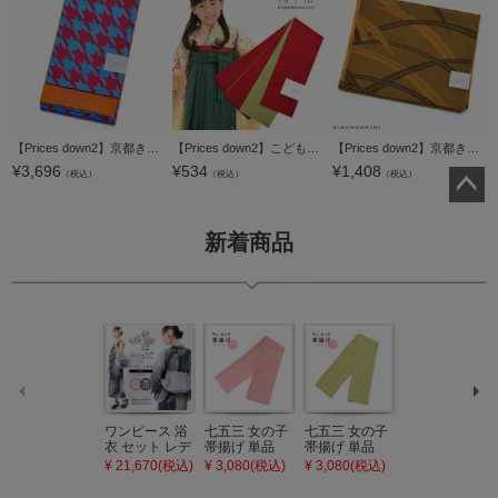
【Prices down2】京都きもの町オリジナル浴衣帯単品「千鳥 桃×青」小袋帯 半幅帯 ポリエステル ゆかた帯 四寸 ＜16浴衣帯13＞【メール便不可】ss2512oyk70
【Prices down2】こども用袴下帯「赤×緑色」こども用 卒園式の袴に ジュニア 子供 リバーシブル袴帯 【メール便対応可】
【Prices down2】京都きもの町オリジナル浴衣帯単品「露芝 山吹茶」兵児帯 ポリエステル 日本製 ＜16浴衣帯16＞【メール便不可】
¥
3,696
¥
534
¥
1,408
（税込）
（税込）
（税込）
ペー
ジト
新着商品
ップ
へ
ワンピース 浴
七五三 女の子
七五三 女の子
七五三 7歳 女
衣 セット レデ
帯揚げ 単品
帯揚げ 単品
の子 丸ぐけ 帯
ィース 吸水速
「灰桃色」日
「若葉色」日
締め 単品「若
¥ 21,670(税込)
¥ 3,080(税込)
¥ 3,080(税込)
¥ 3,080(税込)
乾 ポリエステ
本製 7歳 女児
本製 7歳 女児
葉色」日本製
ル浴衣 浴衣2
七五三小物 お
七五三小物 お
帯締め 七五三