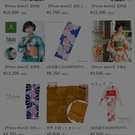
【Prices down2】芸艸堂浴衣単品「緑×オレンジ 水葵」山本雪桂 綿浴衣 日本製 UNSODO 綿紅梅 【メール便不可】m1906ykl20
【Prices down2】浴衣 レディース 単品 「紺×白ストライプ 萩、ピンク」 フリーサイズ レトロ モダン 大人柄 女性浴衣単品 女浴衣 ゆかた yukata 【メール便不可】
【Prices down2】芸艸堂浴衣単品「ピンク 朝顔」山本雪桂 綿浴衣 日本製 UNSODO 綿紅梅 【メール便不可】
¥
16,500
¥
1,760
¥
13,200
（税込）
（税込）
（税込）
【Prices down2】芸艸堂浴衣単品「青緑色 朝顔」山本雪桂 綿浴衣 日本製 UNSODO 綿紅梅 【メール便不可】
(浴衣最大10,000円OFFCP！7/30迄)【Prices down2】変わり織り 女性浴衣単品「ブルー 花」ボヌールセゾン お仕立て上がり浴衣 フリーサイズ 女性浴衣 （6CB-35）【メール便不可】
【Prices down2】京都きもの町オリジナル浴衣単品「橙色 朝顔」S、F、TL、LL 夏祭り、盆踊りに レトロ 綿 女性浴衣 【メール便不可】
¥
13,200
¥
8,250
¥
3,595
（税込）
（税込）
（税込）
【Prices down2】浴衣 レディース 単品 「濃紺 麻の葉」 フリーサイズ yukata 【メール便不可】
衿秀 き楽っく きらっく 専用替え袖 「黄土色に梅」長襦袢用替え袖 半襦袢用替え袖 洗える替え袖 ※襦袢、衿は別売りです※ カジュアル 普段使い 洒落用 ブランド：襟の衿秀【メール便対応可】＜H＞
(浴衣最大18,000円OFFSALE8/13迄)【Prices down】キスミス 浴衣単品「スモークブルー ハートのお花」ブランド浴衣 変わり織り浴衣 レディース浴衣 お仕立て上がり浴衣 （5X-10)【メール便不可】
¥
4,752
¥
8,800
¥
5,500
（税込）
（税込）
（税込）