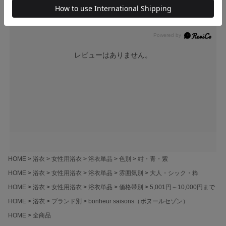
レビューはありません。
HOME
浴衣
女性用浴衣
浴衣単品
色別
紺・青・紫
HOME
浴衣
女性用浴衣
浴衣単品
雰囲気別
大人・シック・粋
HOME
浴衣
女性用浴衣
浴衣単品
価格帯別
5,001円～10,000円まで
HOME
浴衣
ブランド別
bonheur saisons（ボヌールセゾン）
HOME
全商品