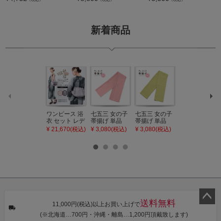
新着商品
ワンピース 浴
七五三 女の子
七五三 女の子
七五三 7歳 女
衣 セット レデ
帯揚げ 単品
帯揚げ 単品
の子 丸ぐけ 帯
ィース 吸水速
「灰桃色」日
「若葉色」日
締め 単品「若
¥ 21,670(税込)
¥ 3,080(税込)
¥ 3,080(税込)
¥ 3,080(税込)
乾 ポリエステ
本製 7歳 女児
本製 7歳 女児
葉色」日本製
ル浴衣 浴衣2
七五三小物 お
七五三小物 お
帯締め 七五三
点セット（浴
びあげ 和装 着
びあげ 和装 着
小物 丸ぐけ紐
衣＋バッグ付
物
物
帯締め
き作り帯 オビ
KIMONOMAC
KIMONOMAC
KIMONOMAC
シェ）「ラン
HI オリジナル
HI オリジナル
HI オリジナル
タン・夜の葉
【メール便不
【メール便不
【メール便不
音・金継ぎ・
可】
可】
可】
チューリッ
プ」Fサイズ
送料無料
カシュクール
11,000円(税込)以上お買い上げで
ペー
ワンピース 簡
(※北海道…700円・沖縄・離島…1,200円頂戴致します)
単着付け 大人
ジト