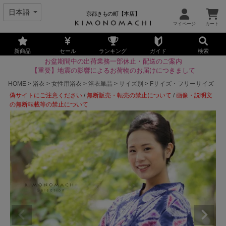
京都きもの町【本店】
新商品
セール
ランキング
ガイド
検索
お盆期間中の出荷業務一部休止・配送のご案内
【重要】地震の影響によるお荷物のお届けにつきまして
HOME
浴衣
女性用浴衣
浴衣単品
サイズ別
Fサイズ・フリーサイズ
偽サイトにご注意ください
/
無断販売・転売の禁止について
/
画像・説明文
の無断転載等の禁止について