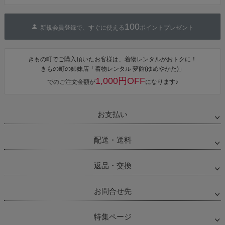
ップ
へ
100
新規会員登録で、すぐに使える
ポイントプレゼント
きもの町でご購入頂いたお客様は、着物レンタルがおトクに！
きもの町の姉妹店「着物レンタル 夢館(ゆめやかた)」
1,000円OFF
でのご注文金額が
になります♪
お支払い
配送・送料
返品・交換
お問合せ先
特集ページ