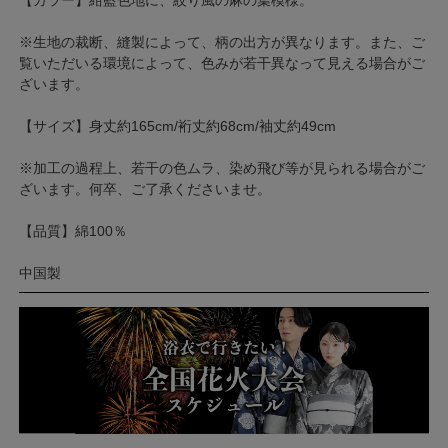
【カラー】紺藍色地に、絞り風の麻の葉模様。
※生地の裁断、縫製によって、柄の出方が異なります。また、ご
覧いただいる環境によって、色みが若干異なって見える場合がご
ざいます。
【サイズ】身丈約165cm/裄丈約68cm/袖丈約49cm
※加工の過程上、若干の色ムラ、染め飛び等が見られる場合がご
ざいます。何卒、ご了承くださいませ。
【品質】綿100％
中国製