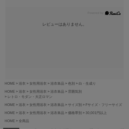
レビューはありません。
HOME
浴衣
女性用浴衣
浴衣単品
色別
白・生成り
HOME
浴衣
女性用浴衣
浴衣単品
雰囲気別
レトロ・モダン・大正ロマン
HOME
浴衣
女性用浴衣
浴衣単品
サイズ別
Fサイズ・フリーサイズ
HOME
浴衣
女性用浴衣
浴衣単品
価格帯別
30,001円以上
HOME
全商品