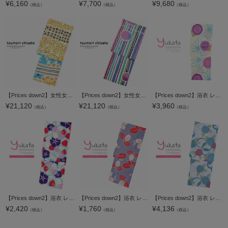
¥
6,160
¥
7,700
¥
9,680
（税込）
（税込）
（税込）
【Prices down2】女性女性浴衣単品「生成り はなづくし横段」ツモリチサト お仕立て上がり浴衣 ブランド浴衣 tsumori chisato 注染 【メール便不可】ss2512ykl60
【Prices down2】女性女性浴衣単品「生成り ストライプドット」ツモリチサト お仕立て上がり浴衣 ブランド浴衣 tsumori chisato 注染 【メール便不可】ss2603ykl70
【Prices down2】浴衣 レディース 単品 「クリーム地に水色麻の葉 花」 フリーサイズ yukata 【メール便不可】
¥
21,120
¥
21,120
¥
3,960
（税込）
（税込）
（税込）
【Prices down2】浴衣 レディース 単品 「白地 撫子」 フリーサイズ レトロ モダン 大人柄 女性浴衣単品 yukata 【メール便不可】
【Prices down2】浴衣 レディース 単品 「紺×白ストライプ 萩、ピンク」 フリーサイズ レトロ モダン 大人柄 女性浴衣単品 女浴衣 ゆかた yukata 【メール便不可】
【Prices down2】浴衣 レディース 単品 「風香 白地 赤、水色のあじさい」 フリーサイズ yukata 【メール便不可】
¥
2,420
¥
1,760
¥
4,136
（税込）
（税込）
（税込）