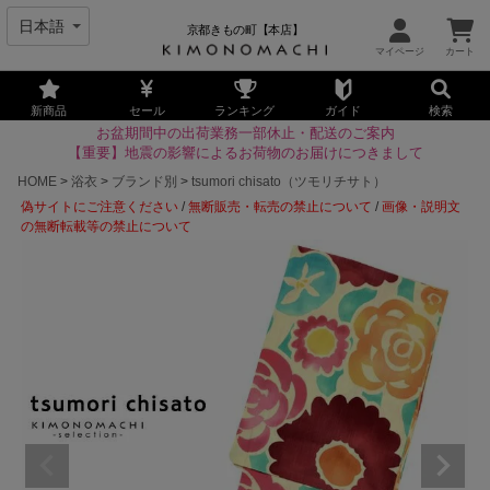
京都きもの町【本店】
新商品
セール
ランキング
ガイド
検索
お盆期間中の出荷業務一部休止・配送のご案内
【重要】地震の影響によるお荷物のお届けにつきまして
HOME
浴衣
ブランド別
tsumori chisato（ツモリチサト）
偽サイトにご注意ください
/
無断販売・転売の禁止について
/
画像・説明文
の無断転載等の禁止について