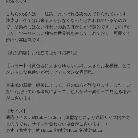
の浴衣です。
こちらの浴衣は、「注染」とよばれる染め方で作られています。
注染は、今では出来る人が少なくなったと言われている染め方
で、型染めにはない味わいのあるぼかしが特徴的です。このぼか
しが、ツモリらしい独特の世界観を表してくれており、可愛くも
儚げな雰囲気です。
【商品内容】お仕立て上がり浴衣1点
【カラー】薄黄色地に大きなゆらゆら縞、大きなお花模様。どこ
かレトロな色使いがポップでモダンな雰囲気。
※生地の裁断・縫製によって、柄の出方が異なります。また、ご
覧いただいている環境によって、色みが若干異なって見える場合
がございます。
【サイズ】
適応サイズ：約155～170cm（体型などにより適応サイズ内の身
長の方でも、サイズが合わない場合がございます。）
身丈（着物丈）約165cm/袖丈約48cm/裄丈約68cm