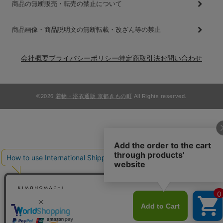
商品の無断販売・転売の禁止について
商品画像・商品説明文の無断転載・改ざん等の禁止
会社概要
プライバシーポリシー
特定商取引法
お問い合わせ
©2026
着物・浴衣通販 京都きもの町
All Rights reserved.