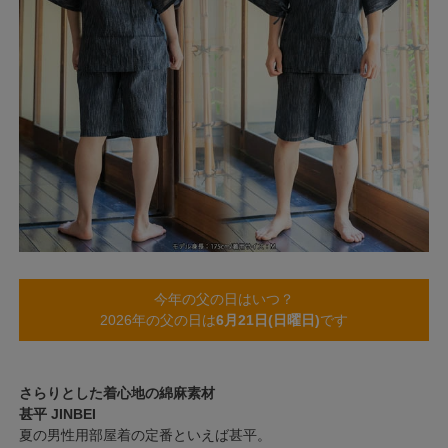
今年の父の日はいつ？
2026年の父の日は
6月21日(日曜日)
です
さらりとした着心地の綿麻素材
甚平 JINBEI
夏の男性用部屋着の定番といえば甚平。