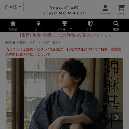
京都きもの町【本店】
新商品
セール
ランキング
ガイド
検索
【重要】地震の影響によるお荷物のお届けにつきまして
HOME
浴衣
男性用
男性用甚平
偽サイトにご注意ください
/
無断販売・転売の禁止について
/
画像・説明文
の無断転載等の禁止について