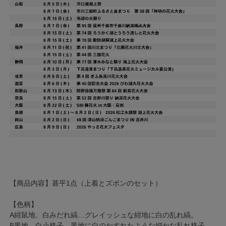
【商品内容】甚平1点（上着とズボンのセット）
【色柄】
A紺鼠地、白みだれ縞…グレイッシュな紺地に白の乱れ縞。
B黒地、白小格子…黒地に白のかすれたような細かな乱れ格子。