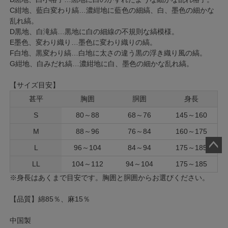
C紺地、藍白変わり縞…濃紺地に藍色の細縞、白、墨色の細かな
乱れ縞。
D黒地、白滝縞…黒地に白の細線の不規則な縞模様。
E墨色、変わり織り…墨色に変わり織りの縞。
F白地、黒変わり縞…白地に太さの違う黒の浮き織り風の縞。
G紺地、白みだれ縞…濃紺地に白、墨色の細かな乱れ縞。
【サイズ目安】
甚平
胸囲
胴囲
身長
S
80～88
68～76
145～160
M
88～96
76～84
160～175
L
96～104
84～94
175～185
ペー
LL
104～112
94～104
175～185
ジト
※身長はあくまで目安です。胸囲と胴囲からお選びください。
ップ
へ
【品質】綿85％、麻15％
中国製