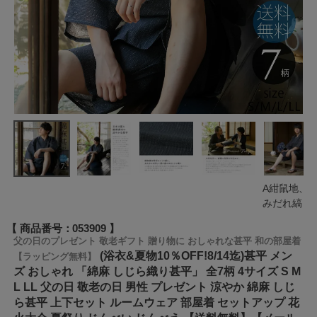
A紺鼠地、
みだれ縞
商品番号
053909
父の日のプレゼント 敬老ギフト 贈り物に おしゃれな甚平 和の部屋着
(浴衣&夏物10％OFF!8/14迄)甚平 メン
【ラッピング無料】
ズ おしゃれ 「綿麻 しじら織り甚平」 全7柄 4サイズ S M
L LL 父の日 敬老の日 男性 プレゼント 涼やか 綿麻 しじ
ら甚平 上下セット ルームウェア 部屋着 セットアップ 花