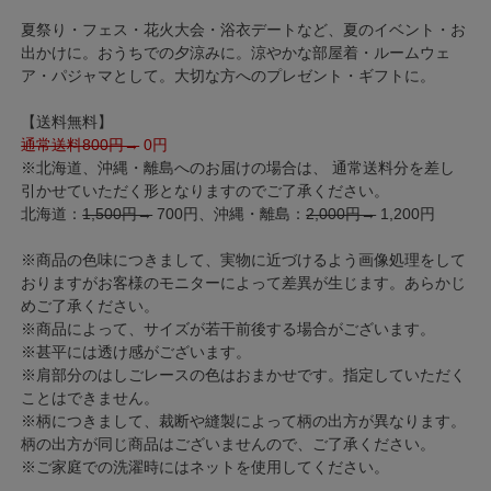
夏祭り・フェス・花火大会・浴衣デートなど、夏のイベント・お
出かけに。おうちでの夕涼みに。涼やかな部屋着・ルームウェ
ア・パジャマとして。大切な方へのプレゼント・ギフトに。
【送料無料】
通常送料800円→
0円
※北海道、沖縄・離島へのお届けの場合は、 通常送料分を差し
引かせていただく形となりますのでご了承ください。
北海道：
1,500円→
700円、沖縄・離島：
2,000円→
1,200円
※商品の色味につきまして、実物に近づけるよう画像処理をして
おりますがお客様のモニターによって差異が生じます。あらかじ
めご了承ください。
※商品によって、サイズが若干前後する場合がございます。
※甚平には透け感がございます。
※肩部分のはしごレースの色はおまかせです。指定していただく
ことはできません。
※柄につきまして、裁断や縫製によって柄の出方が異なります。
柄の出方が同じ商品はございませんので、ご了承ください。
※ご家庭での洗濯時にはネットを使用してください。