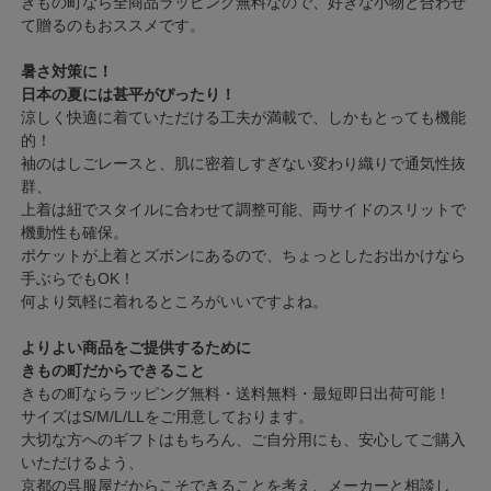
きもの町なら全商品ラッピング無料なので、好きな小物と合わせ
て贈るのもおススメです。
暑さ対策に！
日本の夏には甚平がぴったり！
涼しく快適に着ていただける工夫が満載で、しかもとっても機能
的！
袖のはしごレースと、肌に密着しすぎない変わり織りで通気性抜
群、
上着は紐でスタイルに合わせて調整可能、両サイドのスリットで
機動性も確保。
ポケットが上着とズボンにあるので、ちょっとしたお出かけなら
手ぶらでもOK！
何より気軽に着れるところがいいですよね。
よりよい商品をご提供するために
きもの町だからできること
きもの町ならラッピング無料・送料無料・最短即日出荷可能！
サイズはS/M/L/LLをご用意しております。
大切な方へのギフトはもちろん、ご自分用にも、安心してご購入
いただけるよう、
京都の呉服屋だからこそできることを考え、メーカーと相談し