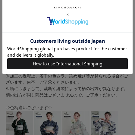
たっぷりのお水で、軽く押し洗いしてください。強く擦ると色落
ちの原因となります。
はじめのお洗濯では色落ちする可能性がございますので、他のも
のと一緒に洗わないでください。
また、漂白剤入り洗剤等、洗剤によっては、色落ちが激しくなる
場合がございますので、ご注意ください。
※商品の色味につきまして、実物に近づけるよう画像処理をして
おりますがお客様のモニターによって差異が生じます。あらかじ
めご了承ください。
※浴衣には透け感がございます。浴衣の下には肌着のご着用をお
すすめいたします。
※加工の過程上、若干の色ムラ、染め飛び等が見られる場合がご
ざいます。何卒、ご了承くださいませ。
※柄につきまして、裁断や縫製によって柄の出方が異なります。
柄の出方が同じ商品はございませんので、ご了承ください。
◇色柄違いございます◇