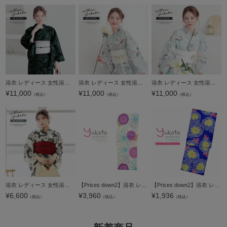
浴衣 レディース 女性浴衣 単品「シンプルライフ：ディープグリーン カレンデュラ」Fサイズ 綿浴衣 プレタ浴衣 お仕立て上がり浴衣 ブランド浴衣 大人浴衣 女性用 女性浴衣 ゆかた【メール便不可】
浴衣 レディース 女性浴衣 単品「シンプルライフ：ペールミント×ピンク アネモネブーケ」Fサイズ 綿浴衣 プレタ浴衣 お仕立て上がり浴衣 ブランド浴衣 大人浴衣 女性用 女性浴衣 ゆかた【メール便不可】
浴衣 レディース 女性浴衣 単品「シンプルライフ：ペールブルー チューリップ」Fサイズ 綿浴衣 プレタ浴衣 お仕立て上がり浴衣 ブランド浴衣 大人浴衣 女性用 女性浴衣 ゆかた【メール便不可】
¥
11,000
¥
11,000
¥
11,000
（税込）
（税込）
（税込）
浴衣 レディース 女性浴衣単品 「アイボリー 墨色、連菊」綿浴衣 プレタ浴衣 お仕立て上がり浴衣 大人浴衣 Fサイズ 女性用 女性浴衣 ゆかた【メール便不可】
【Prices down2】浴衣 レディース 単品 「クリーム地に水色麻の葉 花」 フリーサイズ yukata 【メール便不可】
【Prices down2】浴衣 レディース 単品 「青地 八重菊、黄緑」 フリーサイズ レトロ モダン 大人柄 女性浴衣単品 女浴衣 ゆかた yukata 【メール便不可】
¥
6,600
¥
3,960
¥
1,936
（税込）
（税込）
（税込）