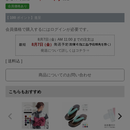
会員価格あり
【
100
ポイント】進呈
会員価格で購入するにはログインが必要です。
発送について詳しくはコチラ⇒
送料込
商品についてのお問い合わせ
こちらもおすすめ