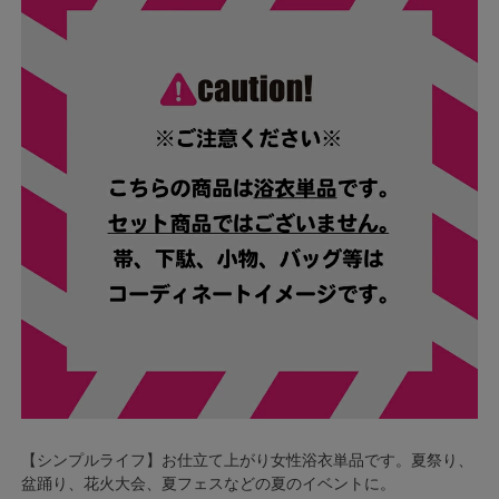
【シンプルライフ】お仕立て上がり女性浴衣単品です。夏祭り、
盆踊り、花火大会、夏フェスなどの夏のイベントに。