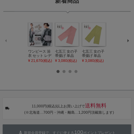
新着商品
ワンピース 浴
七五三 女の子
七五三 女の子
七五三 7歳 女
衣 セット レデ
帯揚げ 単品
帯揚げ 単品
の子 丸ぐけ 帯
ィース 吸水速
「灰桃色」日
「若葉色」日
締め 単品「若
¥ 21,670(税込)
¥ 3,080(税込)
¥ 3,080(税込)
¥ 3,080(税込)
乾 ポリエステ
本製 7歳 女児
本製 7歳 女児
葉色」日本製
ル浴衣 浴衣2
七五三小物 お
七五三小物 お
帯締め 七五三
点セット（浴
びあげ 和装 着
びあげ 和装 着
小物 丸ぐけ紐
衣＋バッグ付
物
物
帯締め
き作り帯 オビ
KIMONOMAC
KIMONOMAC
KIMONOMAC
シェ）「ラン
HI オリジナル
HI オリジナル
HI オリジナル
タン・夜の葉
【メール便不
【メール便不
【メール便不
音・金継ぎ・
可】
可】
可】
チューリッ
プ」Fサイズ
送料無料
カシュクール
11,000円(税込)以上お買い上げで
ワンピース 簡
(※北海道…700円・沖縄・離島…1,200円頂戴致します)
単着付け 大人
100
新規会員登録で、すぐに使える
ポイントプレゼント