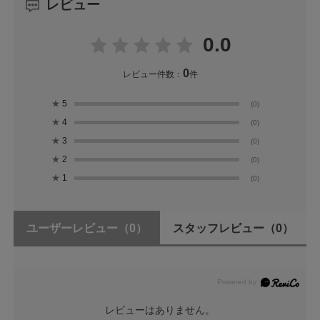
レビュー
0.0
0
レビュー件数：
件
★
5
(0)
★
4
(0)
★
3
(0)
★
2
(0)
★
1
(0)
ユーザーレビュー
（0）
スタッフレビュー
（0）
レビューはありません。