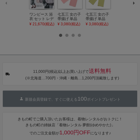
ワンピース 浴
七五三 女の子
七五三 女の子
七五三 7歳 女
衣 セット レデ
帯揚げ 単品
帯揚げ 単品
の子 丸ぐけ 帯
ィース 吸水速
「灰桃色」日
「若葉色」日
締め 単品「若
¥ 21,670(税込)
¥ 3,080(税込)
¥ 3,080(税込)
¥ 3,080(税込)
乾 ポリエステ
本製 7歳 女児
本製 7歳 女児
葉色」日本製
ル浴衣 浴衣2
七五三小物 お
七五三小物 お
帯締め 七五三
点セット（浴
びあげ 和装 着
びあげ 和装 着
小物 丸ぐけ紐
衣＋バッグ付
物
物
帯締め
き作り帯 オビ
KIMONOMAC
KIMONOMAC
KIMONOMAC
シェ）「ラン
HI オリジナル
HI オリジナル
HI オリジナル
タン・夜の葉
【メール便不
【メール便不
【メール便不
音・金継ぎ・
可】
可】
可】
チューリッ
プ」Fサイズ
送料無料
カシュクール
11,000円(税込)以上お買い上げで
ワンピース 簡
(※北海道…700円・沖縄・離島…1,200円頂戴致します)
単着付け 大人
100
新規会員登録で、すぐに使える
ポイントプレゼント
きもの町でご購入頂いたお客様は、着物レンタルがおトクに！
きもの町の姉妹店「着物レンタル 夢館(ゆめやかた)」
1,000円OFF
でのご注文金額が
になります♪