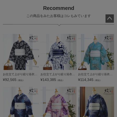
Recommend
この商品をみたお客様はコレもみています
ペー
ジト
ップ
へ
お仕立て上がり絞り浴衣単品「クモ絞り菱 薄墨色」有松絞り 女性浴衣単品 レディース浴衣単品 綿 お仕立て上がり浴衣 yukata【メール便不可】
お仕立て上がり絞り浴衣単品「紺キキ 猫」有松絞り 女性浴衣単品 レディース浴衣単品 綿 お仕立て上がり浴衣 yukata【メール便不可】
お仕立て上がり絞り浴衣単品 花しぼり「薫風 浅葱色」有松絞り 女性浴衣単品 レディース浴衣単品 綿 お仕立て上がり浴衣 yukata【メール便不可】
¥
92,565
¥
143,385
¥
114,345
（税込）
（税込）
（税込）