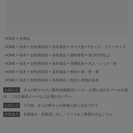
HOME
全商品
HOME
浴衣
女性用浴衣
浴衣単品
サイズ別
Fサイズ・フリーサイズ
HOME
浴衣
女性用浴衣
浴衣単品
価格帯別
30,001円以上
HOME
浴衣
女性用浴衣
浴衣単品
雰囲気別
大人・シック・粋
HOME
浴衣
女性用浴衣
浴衣単品
色別
紺・青・紫
HOME
浴衣
女性用浴衣
浴衣単品
色別
紺色の浴衣
お知らせ
きもの町からのご案内(自動配信メール・お問い合わせメールの返
信・ご注文確認メールなど)が届かない方へ
お知らせ
その他、きもの町からの各種お知らせはコチラ
衣装協力
衣装協力・衣装貸し出し・リースをご希望の方はこちら