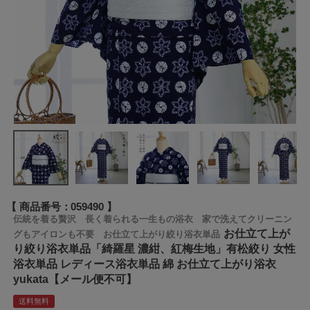
商品番号
059490
伝統を着る贅沢 長く着られる一生もの浴衣 家で洗えてクリーニン
お仕立て上が
グもアイロンも不要 お仕立て上がり絞り浴衣単品
り絞り浴衣単品「綺羅星 濃紺、紅梅生地」有松絞り 女性
浴衣単品 レディース浴衣単品 綿 お仕立て上がり浴衣
yukata【メール便不可】
送料無料