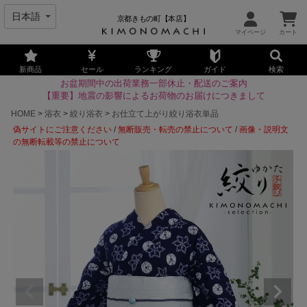
京都きもの町【本店】
新商品
セール
ランキング
ガイド
検索
お盆期間中の出荷業務一部休止・配送のご案内
【重要】地震の影響によるお荷物のお届けにつきまして
HOME
浴衣
絞り浴衣
お仕立て上がり絞り浴衣単品
偽サイトにご注意ください
/
無断販売・転売の禁止について
/
画像・説明文
の無断転載等の禁止について