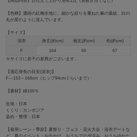
【商品内容】お仕立て上がり浴衣1点（居敷き当てなし）
【色柄】濃紺の紅梅生地に、細かな絞りを重ねた麻の葉紋、白の
丸が星のように並んでいます。
【サイズ】
浴衣
身丈(約cm)
袖丈(約cm)
裄(約cm)
F
164
50
67
※サイズに若干の差異がございます。
【適応身長の目安(浴衣)】
F---153～168cm（ヒップ94cmぐらいまで）
【素材】綿100％
生地：日本
くくり：カンボジア
染め・整理：日本
【着用シーン・季節】夏祭り・フェス・花火大会・浴衣デートな
ど、夏のイベント・お出かけ、おうちでの夕涼み、おうちゆかた