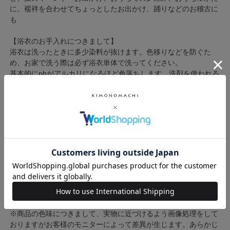
に。襦袢を合わせてちょっとしたお出かけ、踊りなどのお稽古に
も
【浴衣のお手入れにつきまして】
浴衣は洗ったときに多少染料が抜けます。色移りなどを防ぐた
め、お家で洗う際は必ず浴衣単体で洗ってください。
基本的にphがアルカリになるほど色落ちします。洗剤を使われる
場合は必ず中性洗剤をお使いください。
洗う時の水が少なければその分流れた染料が濃くなり、色移りす
る可能性が高くなります。また水が温かいほど染料は流れやすく
なります。たっぷりの冷たい水でお洗いください。
脱水するときは大きめのバスタオルを敷いた上に浴衣をのせ、さ
らにバスタオルではさみ、くるくると丸めていきます。干す時は
物干し竿などに両袖を通し、ピンと張った状態で乾かすのがベス
トです。
高い位置に干せない場合は浴衣の背中を軸にして横向きにかけて
乾かしてください。
アイロンは半乾きのうちにかけるのがコツです。
※商品の色味につきまして、実物に近づけるよう画像処理をして
おりますがお客様のモニターによって差異が生じます。あらかじ