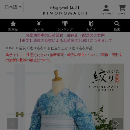
京都きもの町【本店】
新商品
セール
ランキング
ガイド
検索
お盆期間中の出荷業務一部休止・配送のご案内
【重要】地震の影響によるお荷物のお届けにつきまして
HOME
浴衣
絞り浴衣
お仕立て上がり絞り浴衣単品
偽サイトにご注意ください
/
無断販売・転売の禁止について
/
画像・説明文
の無断転載等の禁止について