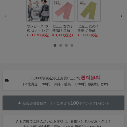
ワンピース 浴
七五三 女の子
七五三 女の子
七五三 7歳 女
衣 セット レデ
帯揚げ 単品
帯揚げ 単品
の子 丸ぐけ 帯
ィース 吸水速
「灰桃色」日
「若葉色」日
締め 単品「若
¥ 21,670(税込)
¥ 3,080(税込)
¥ 3,080(税込)
¥ 3,080(税込)
乾 ポリエステ
本製 7歳 女児
本製 7歳 女児
葉色」日本製
ル浴衣 浴衣2
七五三小物 お
七五三小物 お
帯締め 七五三
点セット（浴
びあげ 和装 着
びあげ 和装 着
小物 丸ぐけ紐
衣＋バッグ付
物
物
帯締め
き作り帯 オビ
KIMONOMAC
KIMONOMAC
KIMONOMAC
シェ）「ラン
HI オリジナル
HI オリジナル
HI オリジナル
タン・夜の葉
【メール便不
【メール便不
【メール便不
音・金継ぎ・
可】
可】
可】
チューリッ
プ」Fサイズ
送料無料
カシュクール
11,000円(税込)以上お買い上げで
ワンピース 簡
(※北海道…700円・沖縄・離島…1,200円頂戴致します)
単着付け 大人
100
新規会員登録で、すぐに使える
ポイントプレゼント
きもの町でご購入頂いたお客様は、着物レンタルがおトクに！
きもの町の姉妹店「着物レンタル 夢館(ゆめやかた)」