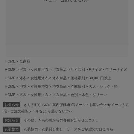
HOME
全商品
HOME
浴衣
女性用浴衣
浴衣単品
サイズ別
Fサイズ・フリーサイズ
HOME
浴衣
女性用浴衣
浴衣単品
価格帯別
30,001円以上
HOME
浴衣
女性用浴衣
浴衣単品
雰囲気別
大人・シック・粋
HOME
浴衣
女性用浴衣
浴衣単品
色別
水色・グリーン
お知らせ
きもの町からのご案内(自動配信メール・お問い合わせメールの返
信・ご注文確認メールなど)が届かない方へ
お知らせ
その他、きもの町からの各種お知らせはコチラ
衣装協力
衣装協力・衣装貸し出し・リースをご希望の方はこちら