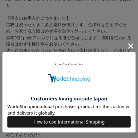
も
【浴衣のお手入れにつきまして】
浴衣は洗ったときに多少染料が抜けます。色移りなどを防ぐた
め、お家で洗う際は必ず浴衣単体で洗ってください。
基本的にphがアルカリになるほど色落ちします。洗剤を使われる
場合は必ず中性洗剤をお使いください。
洗う時の水が少なければその分流れた染料が濃くなり、色移りす
る可能性が高くなります。また水が温かいほど染料は流れやすく
なります。たっぷりの冷たい水でお洗いください。
脱水するときは大きめのバスタオルを敷いた上に浴衣をのせ、さ
らにバスタオルではさみ、くるくると丸めていきます。干す時は
物干し竿などに両袖を通し、ピンと張った状態で乾かすのがベス
トです。
高い位置に干せない場合は浴衣の背中を軸にして横向きにかけて
乾かしてください。
アイロンは半乾きのうちにかけるのがコツです。
※商品の色味につきまして、実物に近づけるよう画像処理をして
おりますがお客様のモニターによって差異が生じます。あらかじ
めご了承ください。