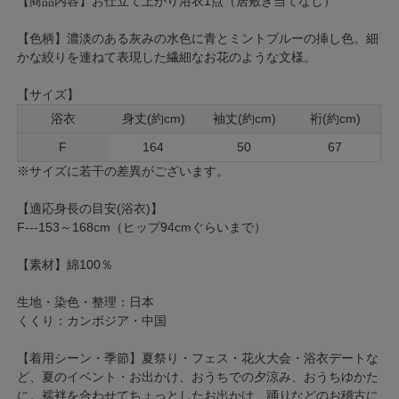
【商品内容】お仕立て上がり浴衣1点（居敷き当てなし）
【色柄】濃淡のある灰みの水色に青とミントブルーの挿し色。細
かな絞りを連ねて表現した繊細なお花のような文様。
【サイズ】
浴衣
身丈(約cm)
袖丈(約cm)
裄(約cm)
F
164
50
67
※サイズに若干の差異がございます。
【適応身長の目安(浴衣)】
F---153～168cm（ヒップ94cmぐらいまで）
【素材】綿100％
生地・染色・整理：日本
くくり：カンボジア・中国
【着用シーン・季節】夏祭り・フェス・花火大会・浴衣デートな
ど、夏のイベント・お出かけ、おうちでの夕涼み、おうちゆかた
に。襦袢を合わせてちょっとしたお出かけ、踊りなどのお稽古に