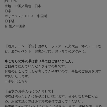
綿100％
生地：中国／染色：日本
◎帯
ポリエステル100％ 中国製
◎下駄
台 桐／中国製
【着用シーン・季節】夏祭り・フェス・花火大会・浴衣デートな
ど、夏のイベント・お出かけに。おうちでの夕涼みに。
◆こちらの浴衣帯は作り帯ではございません。
ご自身で結んでいただくタイプの帯です。
お腹のところでしわが寄ってきやすいので、帯板のご使用をおす
すめいたします。
→帯板はこちら
【浴衣のお手入れにつきまして】
浴衣は洗ったときに多少染料が抜けます。色移りなどを防ぐた
め、お家で洗う際は必ず浴衣単体で洗ってください。
基本的にphがアルカリになるほど色落ちします。洗剤を使われる