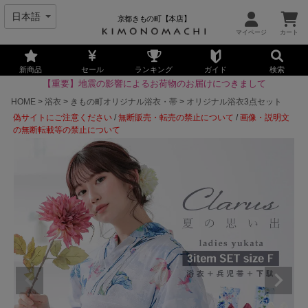
京都きもの町【本店】
新商品
セール
ランキング
ガイド
検索
【重要】地震の影響によるお荷物のお届けにつきまして
HOME
浴衣
きもの町オリジナル浴衣・帯
オリジナル浴衣3点セット
偽サイトにご注意ください
/
無断販売・転売の禁止について
/
画像・説明文
の無断転載等の禁止について