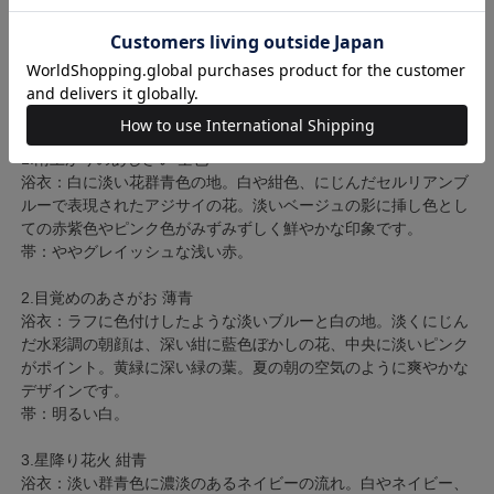
※帯飾り・髪飾りなどの小物は付属しておりません。
※帯は作り帯ではありません。ご自身で結んでいただく帯となり
ます。
【色柄】
※2025年8月18日一部新コーデになりました。
1.雨上がりのあじさい 空色
浴衣：白に淡い花群青色の地。白や紺色、にじんだセルリアンブ
ルーで表現されたアジサイの花。淡いベージュの影に挿し色とし
ての赤紫色やピンク色がみずみずしく鮮やかな印象です。
帯：ややグレイッシュな浅い赤。
2.目覚めのあさがお 薄青
浴衣：ラフに色付けしたような淡いブルーと白の地。淡くにじん
だ水彩調の朝顔は、深い紺に藍色ぼかしの花、中央に淡いピンク
がポイント。黄緑に深い緑の葉。夏の朝の空気のように爽やかな
デザインです。
帯：明るい白。
3.星降り花火 紺青
浴衣：淡い群青色に濃淡のあるネイビーの流れ。白やネイビー、