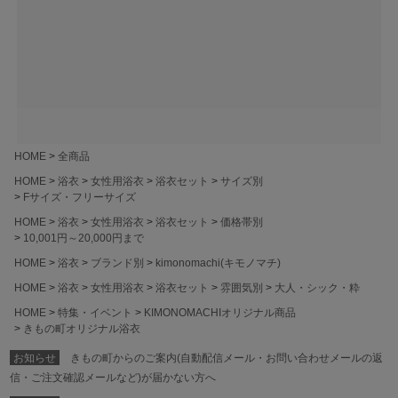
HOME
全商品
HOME
浴衣
女性用浴衣
浴衣セット
サイズ別
Fサイズ・フリーサイズ
HOME
浴衣
女性用浴衣
浴衣セット
価格帯別
10,001円～20,000円まで
HOME
浴衣
ブランド別
kimonomachi(キモノマチ)
HOME
浴衣
女性用浴衣
浴衣セット
雰囲気別
大人・シック・粋
HOME
特集・イベント
KIMONOMACHIオリジナル商品
きもの町オリジナル浴衣
お知らせ
きもの町からのご案内(自動配信メール・お問い合わせメールの返
信・ご注文確認メールなど)が届かない方へ