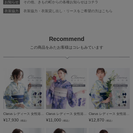
お知らせ
その他、きもの町からの各種お知らせはコチラ
衣装協力
衣装協力・衣装貸し出し・リースをご希望の方はこちら
Recommend
この商品をみたお客様はコレもみています
Clarus レディース 女性浴衣3点セット（浴衣＋半幅帯+下駄）「植物図鑑 ブルー系（寒色系）ロサ・カニーナ／パパウェル・ロエアス／アネモネ・コロナリア／マルチフローラ」F/フリーサイズ 綿浴衣 大人可愛い きも
Clarus レディース 女性浴衣 単品「夏の思い出 虹映えのあじさい 青紫・夢語り花火 青紫・幻想花に姫金魚 全3柄」クラルス F/フリーサイズ 綿浴衣 大人可愛い きもの町オリジナル 女性用浴衣 ゆかた yukata【メール
Clarus レディース 女性浴衣3点セット（浴衣＋しわ兵児帯+下駄）「植物図鑑 ブルー系（寒色系）ロサ・カニーナ／パパウェル・ロエアス／アネモネ・コロナリア／マルチフローラ」F/フリーサイズ 綿浴衣 大人可愛い
¥
17,930
¥
11,000
¥
12,870
（税込）
（税込）
（税込）