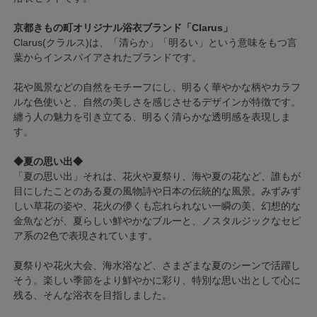
京都きもの町オリジナル浴衣ブランド「Clarus」
Clarus(クラルス)は、「清らか」「明るい」という意味をもつ言
葉からインスパイアされたブランドです。
花や風景などの自然をモチーフにし、明るく華やかな柄やカラフ
ルな色使いと、自然の美しさを感じさせるデザインが特徴です。
纏う人の魅力を引き立てる、明るく清らかな透明感を表現しま
す。
◆夏の思い出◆
「夏の思い出」それは、花火や夏祭り、海や夏の花など、誰もが
目にしたことのある夏の風物詩や日本の伝統的な風景。みずみず
しい草花の姿や、花火の儚くも忘れられない一瞬の美、幻想的な
金魚などが、夏らしい鮮やかなブルーと、ノスタルジックなセピ
ア系の2色で表現されています。
夏祭りや花火大会、海水浴など、さまざまな夏のシーンで活躍し
そう。楽しい季節をより鮮やかに彩り、特別な思い出として心に
残る、そんな浴衣を目指しました。