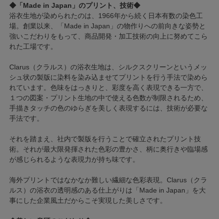
◆「Made in Japan」のプリント、技術◆
浴衣生地が染められたのは、1966年から続く日本有数の染色工
場。創業以来、「Made in Japan」の物作りへの前向きな姿勢と
強いこだわりをもって、商品開発・加工技術の向上に努めてこら
れた工場です。
Clarus（クラルス）の浴衣生地は、シルクスクリーンというメッ
シュ状の製版に染料を染み込ませてプリントを行う手法で染めら
れています。色味をはっきりと、彩度を高く表現できる一方で、
１つの図案・プリント生地の中で使える色数が制限されるため、
手描きタッチの色のゆらぎを美しく表現するには、技術が必要な
手法です。
それを踏まえ、社内で製版を行うことで確立されたプリント技
術。それが最大限発揮された色彩の豊かさ、柄に奥行きや臨場感
が感じられるような表現力が持ち味です。
海外プリントではなかなか難しい繊細な色彩表現。Clarus（クラ
ルス）の浴衣の透明感のある仕上がりは「Made in Japan」を大
事にした企業風土だからこそ実現した美しさです。