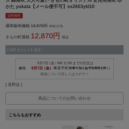
ズ 綿浴衣 大人可愛い きもの町オリジナル 女性用浴衣 ゆ
かた yukata【メール便不可】ss2603ykl10
送料無料
通常販売価格
13,970
のところ
12,870
きもの町価格
税込
【
117
ポイント】進呈
発送について詳しくはコチラ⇒
送料込
商品についてのお問い合わせ
こちらもおすすめ