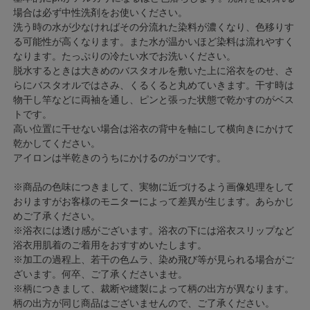
場合は必ず中性洗剤をお使いください。
洗う時の水が少なければその分流れた染料が濃くなり、色移りす
る可能性が高くなります。また水が温かいほど染料は流れやすく
なります。たっぷりの冷たい水でお洗いください。
脱水するときは大きめのバスタオルを敷いた上に浴衣をのせ、さ
らにバスタオルではさみ、くるくると丸めていきます。干す時は
物干し竿などに両袖を通し、ピンと張った状態で乾かすのがベス
トです。
高い位置に干せない場合は浴衣の背中を軸にして横向きにかけて
乾かしてください。
アイロンは半乾きのうちにかけるのがコツです。
※商品の色味につきまして、実物に近づけるよう画像処理をして
おりますがお客様のモニターによって差異が生じます。あらかじ
めご了承ください。
※浴衣には透け感がございます。浴衣の下には浴衣スリップなど
浴衣用肌着のご着用をおすすめいたします。
※加工の過程上、若干の色ムラ、染め飛び等が見られる場合がご
ざいます。何卒、ご了承くださいませ。
※柄につきまして、裁断や縫製によって柄の出方が異なります。
柄の出方が同じ商品はございませんので、ご了承ください。