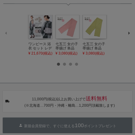
ワンピース 浴
七五三 女の子
七五三 女の子
七五三 7歳 女
衣 セット レデ
帯揚げ 単品
帯揚げ 単品
の子 丸ぐけ 帯
ィース 吸水速
「灰桃色」日
「若葉色」日
締め 単品「若
¥ 21,670(税込)
¥ 3,080(税込)
¥ 3,080(税込)
¥ 3,080(税込)
乾 ポリエステ
本製 7歳 女児
本製 7歳 女児
葉色」日本製
ル浴衣 浴衣2
七五三小物 お
七五三小物 お
帯締め 七五三
点セット（浴
びあげ 和装 着
びあげ 和装 着
小物 丸ぐけ紐
衣＋バッグ付
物
物
帯締め
き作り帯 オビ
KIMONOMAC
KIMONOMAC
KIMONOMAC
シェ）「ラン
HI オリジナル
HI オリジナル
HI オリジナル
タン・夜の葉
【メール便不
【メール便不
【メール便不
音・金継ぎ・
可】
可】
可】
チューリッ
プ」Fサイズ
送料無料
カシュクール
11,000円(税込)以上お買い上げで
ワンピース 簡
(※北海道…700円・沖縄・離島…1,200円頂戴致します)
単着付け 大人
100
新規会員登録で、すぐに使える
ポイントプレゼント