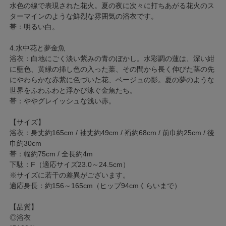
水色の線で表現された花火。夏の夜に次々に打ちあがる花火のス
ターマインのような鮮烈な雰囲気の浴衣です。
帯：明るい白。
4.水中花と夢金魚
浴衣：白地にごく淡い紫みの青のぼかし。水彩調の蓮は、深い紺
に藍色、黄緑の挿し色の入った葉、その間から長く伸びた茎の先
にやわらかな赤紫に色づいた花、ベージュの影。夏の夢のような
世界をふわふわと浮かび泳ぐ金魚たち。
帯：ややグレイッシュな浅い赤。
【サイズ】
浴衣：身丈約165cm / 袖丈約49cm / 裄約68cm / 前巾約25cm / 後
巾約30cm
帯：幅約75cm / 全長約4m
下駄：F（適応サイズ23.0～24.5cm）
※サイズに若干の差異がございます。
適応身長：約156～165cm（ヒップ94cmくらいまで）
【品質】
◎浴衣