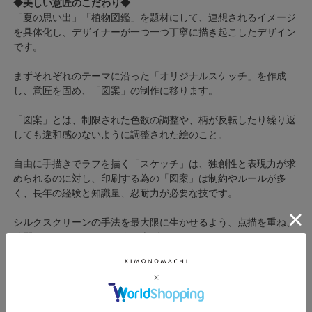
◆美しい意匠のこだわり◆
「夏の思い出」「植物図鑑」を題材にして、連想されるイメージ
を具体化し、デザイナーが一つ一つ丁寧に描き起こしたデザイン
です。
まずそれぞれのテーマに沿った「オリジナルスケッチ」を作成
し、意匠を固め、「図案」の制作に移ります。
「図案」とは、制限された色数の調整や、柄が反転したり繰り返
しても違和感のないように調整された絵のこと。
自由に手描きでラフを描く「スケッチ」は、独創性と表現力が求
められるのに対し、印刷する為の「図案」は制約やルールが多
く、長年の経験と知識量、忍耐力が必要な技です。
シルクスクリーンの手法を最大限に生かせるよう、点描を重ね、
綺麗なグラデーションを作り上げます。
色の重ね方や相性などを染工場の職人と相談しながら、「図案」
を完成させ、美しい布地へと仕上げました。
【商品内容】浴衣、帯、下駄の計3点セット