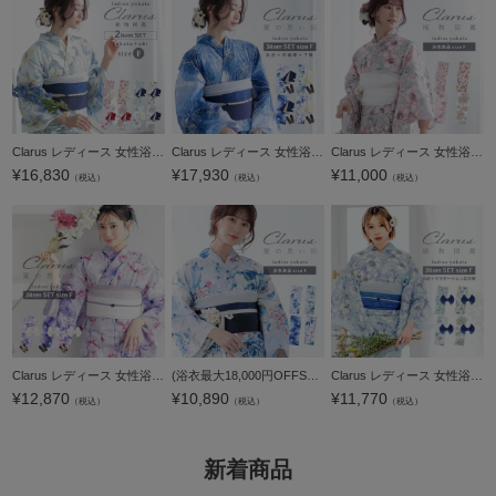
Clarus レディース 女性浴衣2点セット（浴衣＋半幅帯）「植物図鑑 ロサ・カニーナ・パパウェル・ロエアス・アネモネ・コロナリア・マルチフローラ」クラルス F 綿浴衣 大人可愛い きもの町オリジナル 女性用浴衣 ゆ
Clarus レディース 女性浴衣3点セット（浴衣＋半幅帯+下駄）「夏の思い出 あじさい 空色・あさがお 薄青・花火 紺青・水中花と夢金魚 全4柄」F/フリーサイズ 綿浴衣 大人可愛い きもの町オリジナル 女性用浴衣 ゆか
Clarus レディース 女性浴衣 単品「植物図鑑 ピンク系（暖色系）ロサ・カニーナ / パパウェル・ロエアス / アネモネ・コロナリア / マルチフローラ」F/フリーサイズ 綿浴衣 大人可愛い きもの町オリジナル 女性用浴
¥
16,830
¥
17,930
¥
11,000
（税込）
（税込）
（税込）
Clarus レディース 女性浴衣3点セット（浴衣＋しわ兵児帯+下駄）「夏の思い出 虹映えのあじさい 青紫・夢語り花火 青紫・幻想花に姫金魚 全3柄」クラルス F/フリーサイズ 綿浴衣 大人可愛い きもの町オリジナル 女性
(浴衣最大18,000円OFFSALE8/13迄)Clarus レディース 女性浴衣 単品「夏の思い出 あじさい 空色・あさがお 薄青・花火 紺青・水中花と夢金魚 全4柄」F/フリーサイズ 綿浴衣 大人可愛い きもの町オリジナル 女性用浴衣
Clarus レディース 女性浴衣2点セット （浴衣＋グラデしわ兵児帯）「植物図鑑 ブルー系（寒色系）ロサ・カニーナ / パパウェル・ロエアス / アネモネ・コロナリア / マルチフローラ」F/フリーサイズ 綿浴衣 大人可愛
¥
12,870
¥
10,890
¥
11,770
（税込）
（税込）
（税込）
新着商品