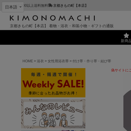
¥11,000以上送料無料
京都きもの町【本店】
京都きもの町【本店】
着物・浴衣・和装小物・ギフトの通販
新商
HOME
浴衣
女性用浴衣帯
付け帯・作り帯・結び帯
偽サイトに