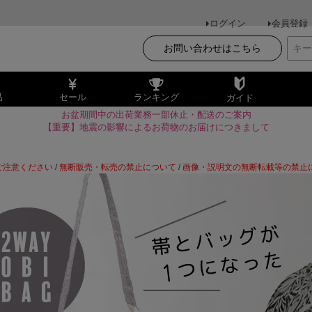
ログイン
会員登録
お問い合わせはこちら
品
セール
ランキング
ガイド
お盆期間中の出荷業務一部休止・配送のご案内
【重要】地震の影響によるお荷物のお届けにつきまして
ご注意ください
/
無断販売・転売の禁止について
/
画像・説明文の無断転載等の禁止