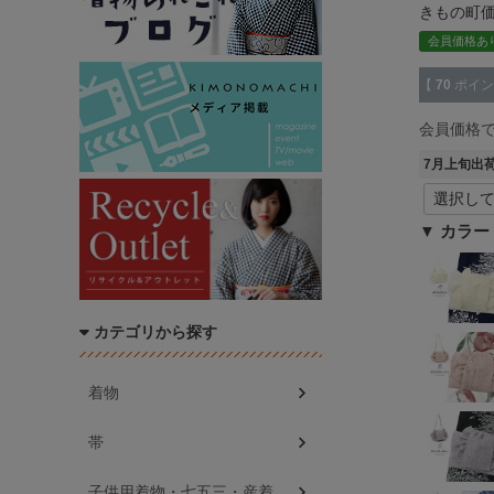
きもの町
会員価格あ
【
70
ポイン
会員価格
7月上旬出
カラー
カテゴリから探す
着物
帯
子供用着物・七五三・産着