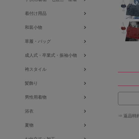
着付け用品
和装小物
草履・バッグ
成人式・卒業式・振袖小物
袴スタイル
髪飾り
男性用着物
浴衣
⇒ 返品特
夏物