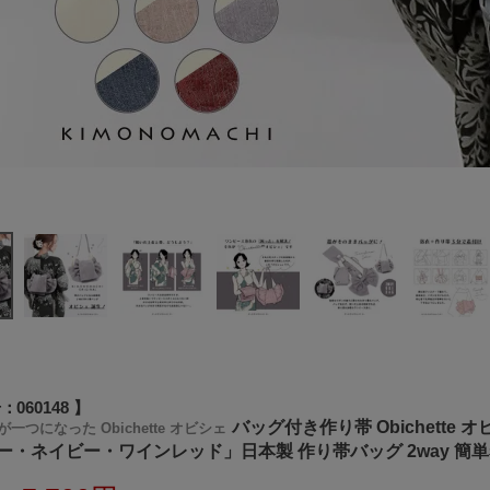
号
060148
バッグ付き作り帯 Obichett
一つになった Obichette オビシェ
ー・ネイビー・ワインレッド」日本製 作り帯バッグ 2way 簡