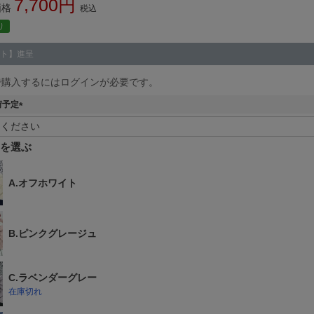
7,700
価格
税込
り
ト】進呈
で購入するにはログインが必要です。
荷予定
(
必
須
)
A.オフホワイト
B.ピンクグレージュ
C.ラベンダーグレー
在庫切れ