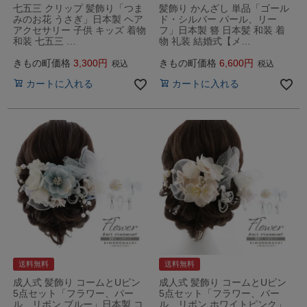
七五三 クリップ 髪飾り「つま
髪飾り かんざし 単品「ゴール
みのお花 うさぎ」日本製 ヘア
ド・シルバー パール、リー
アクセサリー 子供 キッズ 着物
フ」日本製 簪 日本髪 和装 着
和装 七五三 …
物 礼装 結婚式【メ…
きもの町価格
3,300
きもの町価格
6,600
税込
税込
カートに入れる
カートに入れる
送料無料
送料無料
成人式 髪飾り コームとUピン
成人式 髪飾り コームとUピン
5点セット「フラワー、パー
5点セット「フラワー、パー
ル、リボン ブルー」日本製 コ
ル、リボン ホワイトピンク」