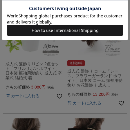
送料無料
成人式 髪飾り Uピン 2点セッ
ト「フリルリボン ホワイト」
成人式 髪飾り コーム「レー
日本製 振袖用髪飾り 成人式 卒
ス、フラワーガーランド ホワ
業式 結婚式 着…
イト」日本製 コーム 振袖用髪
飾り お花髪飾り 成人…
きもの町価格
3,080
税込
きもの町価格
13,200
税込
カートに入れる
カートに入れる