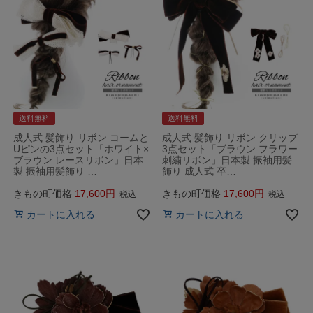
送料無料
送料無料
成人式 髪飾り リボン コームと
成人式 髪飾り リボン クリップ
Uピンの3点セット「ホワイト×
3点セット「ブラウン フラワー
ブラウン レースリボン」日本
刺繍リボン」日本製 振袖用髪
製 振袖用髪飾り …
飾り 成人式 卒…
きもの町価格
17,600
きもの町価格
17,600
税込
税込
カートに入れる
カートに入れる