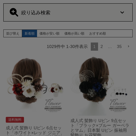
絞り込み検索
クリップ
Uピン
並び替え
新着順
価格が安い順
価格が高い順
おすすめ順
かんざし（簪）
水引きの髪飾り
1029
件中
1
-
30
件表示
1
2
…
35
コーム
和装ウィッグ・つけ毛・髷
バレッタ
シーン別
色別
お花系髪飾り
カチューシャ・その他
送料無料
成人式 髪飾り Uピン 9点セッ
ト「ブラック×ブルー ガーベラ
成人式 髪飾り Uピン 6点セッ
とマム」日本製 Uピン 振袖用
ト「ホワイト×レッド ジニア、
髪飾り お花髪飾…