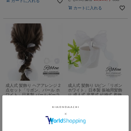
カートに入れる
カートに入れる
成人式 髪飾り ヘアアレンジ 2
成人式 髪飾り Uピン「リボン
点セット「リボン、パール ホ
ホワイト」日本製 振袖用髪飾
ワイト」日本製 パールガーラ
り 成人式 卒業式 結婚式 着物
ンド オーガンジーリ…
【メール便不可】
きもの町価格
1,100
きもの町価格
2,200
税込
税込
カートに入れる
カートに入れる