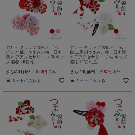
七五三 クリップ 髪飾り「赤・
七五三 クリップ 髪飾り「赤・
ピンク 菊、つまみの梅」日本
白 二重剣つまみ、菊」日本製
製 ヘアアクセサリー 子供 キッ
ヘアアクセサリー 子供 キッズ
ズ 着物 和装 七…
着物 和装 七五…
きもの町価格
3,850
きもの町価格
4,400
税込
税込
カートに入れる
カートに入れる