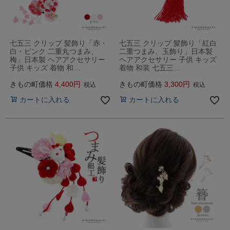
七五三 クリップ 髪飾り「赤・
七五三 クリップ 髪飾り「紅白
白・ピンク 二重丸つまみ、
二重つまみ、玉飾り」日本製
梅」日本製 ヘアアクセサリー
ヘアアクセサリー 子供 キッズ
子供 キッズ 着物 和…
着物 和装 七五三…
きもの町価格
4,400
きもの町価格
3,300
税込
税込
カートに入れる
カートに入れる