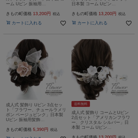
ーム Uピン 振袖用…
日本製 コーム Uピン…
きもの町価格
13,200
きもの町価格
13,200
税込
税込
カートに入れる
カートに入れる
送料無料
成人式 髪飾り Uピン 3点セッ
ト「フラワー、チュールラメリ
成人式 髪飾り コームとUピン
ボン ベージュピンク」日本製
2点セット「アメリカンフラワ
Uピン 振袖用髪飾…
ー、クリスタル シルバー」日
本製 コーム Uピン…
きもの町価格
5,390
税込
きもの町価格
13,200
税込