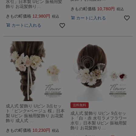
水引」日本製 Uピン 振袖用髪
飾り お花髪飾り…
きもの町価格
10,780
税込
きもの町価格
12,980
税込
カートに入れる
カートに入れる
送料無料
成人式 髪飾り Uピン 3点セッ
ト「ピンク×ベージュ 桜」日本
成人式 髪飾り Uピン 9点セッ
製 Uピン 振袖用髪飾り お花髪
ト「白・赤 水引ラメフラワー
飾り 成人式 …
水引」日本製 Uピン 振袖用髪
飾り お花髪飾り…
きもの町価格
10,230
税込