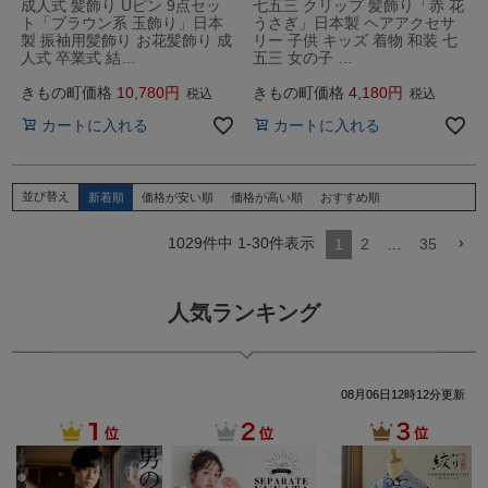
成人式 髪飾り Uピン 9点セッ
七五三 クリップ 髪飾り「赤 花
ト「ブラウン系 玉飾り」日本
うさぎ」日本製 ヘアアクセサ
製 振袖用髪飾り お花髪飾り 成
リー 子供 キッズ 着物 和装 七
人式 卒業式 結…
五三 女の子 …
きもの町価格
10,780
きもの町価格
4,180
税込
税込
カートに入れる
カートに入れる
並び替え
新着順
価格が安い順
価格が高い順
おすすめ順
1029
件中
1
-
30
件表示
1
2
…
35
人気ランキング