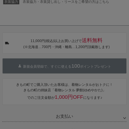
ワンピース 簡
衣装協力
衣装協力・衣装貸し出し・リースをご希望の方はこちら
単着付け 大人
送料無料
11,000円(税込)以上お買い上げで
(※北海道…700円・沖縄・離島…1,200円頂戴致します)
100
新規会員登録で、すぐに使える
ポイントプレゼント
きもの町でご購入頂いたお客様は、着物レンタルがおトクに！
きもの町の姉妹店「着物レンタル 夢館(ゆめやかた)」
1,000円OFF
でのご注文金額が
になります♪
お支払い