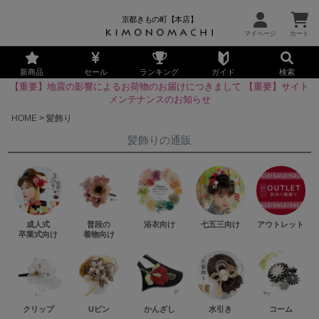
京都きもの町【本店】
新商品
セール
ランキング
ガイド
検索
【重要】地震の影響によるお荷物のお届けにつきまして
【重要】サイト
メンテナンスのお知らせ
HOME
髪飾り
髪飾りの通販
成人式
普段の
浴衣向け
七五三向け
アウトレット
卒業式向け
着物向け
クリップ
Uピン
かんざし
水引き
コーム