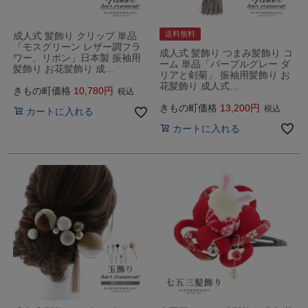
送料無料
成人式 髪飾り クリップ 単品
「モスグリーン レザー調フラ
成人式 髪飾り つまみ髪飾り コ
ワー、リボン」日本製 振袖用
ーム 単品「パープルグレー ダ
髪飾り お花髪飾り 成…
リアと剣菊」 振袖用髪飾り お
花髪飾り 成人式…
きもの町価格
10,780
税込
きもの町価格
13,200
税込
カートに入れる
カートに入れる