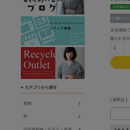
会員価格あ
【
360
ポイ
会員価格
残りわず
カテゴリから探す
送料込
着物
帯
子供用着物・七五三・産着