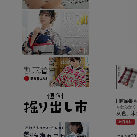
商品番
やわらかく
灰色」未
送料無料
きもの町