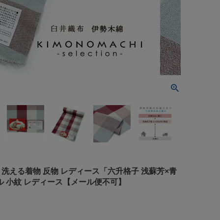
 洗える着物 反物 レディース「六升格子 浅蘇芳×青
アル 小紋 レディース【メール便不可】