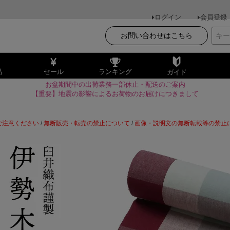
ログイン
会員登録
お問い合わせはこちら
品
セール
ランキング
ガイド
お盆期間中の出荷業務一部休止・配送のご案内
【重要】地震の影響によるお荷物のお届けにつきまして
ご注意ください
/
無断販売・転売の禁止について
/
画像・説明文の無断転載等の禁止