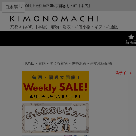
¥11,000以上送料無料
京都きもの町【本店】
京都きもの町【本店】
着物・浴衣・和装小物・ギフトの通販
新商
HOME
着物
洗える着物
伊勢木綿
伊勢木綿反物
偽サイトに