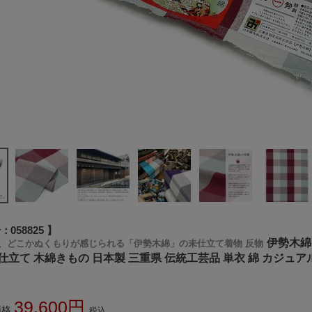
号
058825
伊勢木綿
、どこかぬくもりが感じられる「伊勢木綿」の未仕立て着物 反物
仕立て 木綿きもの 日本製 三重県 伝統工芸品 単衣 綿 カジュ
39,600
価格
税込