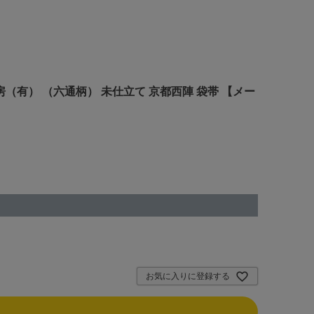
工房（有） （六通柄） 未仕立て 京都西陣 袋帯 【メー
お気に入りに登録する