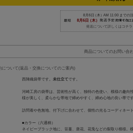
発送について詳しくはコチラ
商品についてのお問い合
約について(返品・交換についてのご案内)
西陣織袋帯です。
未仕立て
です。
河崎工房の袋帯は、芸術性が高く、独特の色使い、模様の趣向
様が美しく、柔らかな帯地で締めやすく、締め心地の良い帯で
訪問着や色無地、付下げに合わせて、個性の光るコーディネー
■カラー（六通柄）
ネイビーブラック地に、笹蔓、唐花、花兎などの裂取り模様。