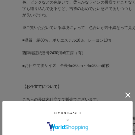
色、ピンクなどの色使いで、柔らかなラインの模様でどことな
字も織り込んであるなど、吉祥のおめでたい意匠でありつつも
が良いですね。
※ご覧いただいている環境によって、色合いが若干異なって見
■品質 絹80％、ポリエステル10％、レーヨン10％
西陣織証紙番号2430河崎工房（有）
■お仕立て後サイズ 全長4m20cm～4m30cm前後
【お仕立てについて】
こちらの帯は未仕立てで販売でございます。
お仕立てをご希望の方は別途承らせていただきます。
お仕立てをご希望される場合は、下記のお仕立ての中よりご必
ご購入くださいませ。
お仕立てのご購入がない場合は、未仕立
で、色合い、質感などをご覧いただき、お仕立てをご希望いた