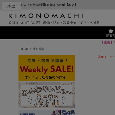
¥11,000以上送料無料
京都きもの町【本店】
京都きもの町【本店】
着物・浴衣・和装小物・ギフトの通販
新商
【重要】
HOME
帯
袋帯
偽サイトに