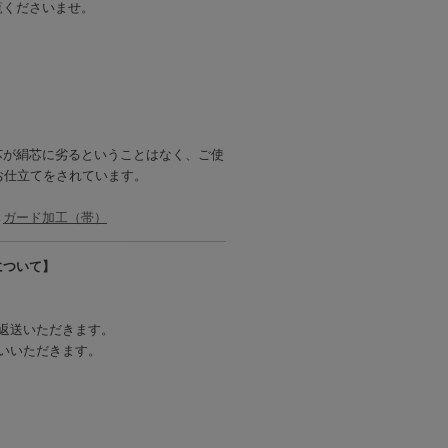
覧くださいませ。
芯が絹芯に劣るということはなく、ご使
お仕立てをされています。
→
ガード加工（帯）
について】
返送いただきます。
いいただきます。