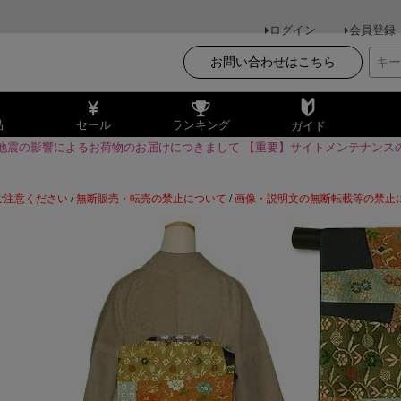
ログイン
会員登録
お問い合わせはこちら
品
セール
ランキング
ガイド
地震の影響によるお荷物のお届けにつきまして
【重要】サイトメンテナンス
ご注意ください
/
無断販売・転売の禁止について
/
画像・説明文の無断転載等の禁止