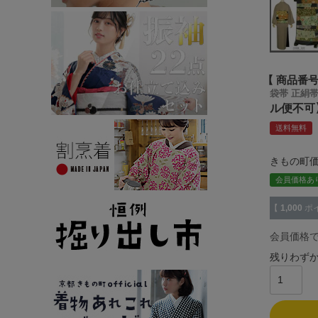
商品番
袋帯 正絹帯
ル便不可
送料無料
きもの町
会員価格あ
【
1,000
ポ
会員価格
残りわず