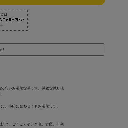
⇒
わせ
性の高いお洒落な帯です。緻密な織り模
す。
トに。小紋に合わせてもお洒落です。
模様は、ごくごく淡い水色、青藤、抹茶