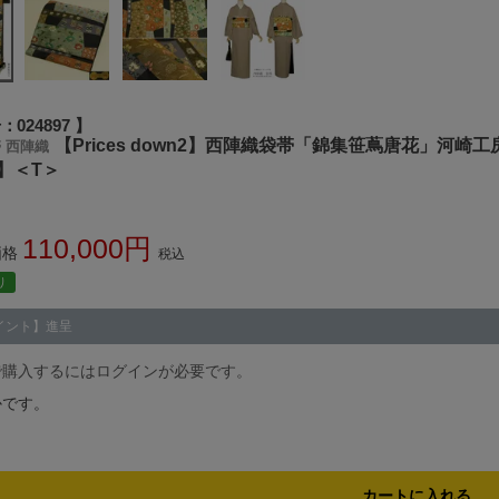
号
024897
【Prices down2】西陣織袋帯「錦集笹蔦唐花」河崎
 西陣織
】＜T＞
110,000
価格
税込
り
イント】進呈
で購入するにはログインが必要です。
かです。
カートに入れる