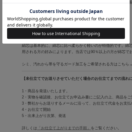
送りさせていただく場合のお仕立てまでの流れについて】をご
◇
綿芯お仕立て
◇
絹芯お仕立て
◇
帯芯持ち込みお仕立て
◆綿芯、絹芯について
絹芯は基本的に、綿芯に比べ柔らかく軽いのが特徴的です。綿
用される方の好みによります。当店では90％以上の方が綿芯で
シミ、汚れから帯を守るガード加工をご希望される方はこちら
【未仕立てでお送りさせていただく場合のお仕立てまでの流れ
1・商品を発送いたします。
2・実物を確認後、お仕立てお申込み書にご記入の上、商品をご
3・弊社からお送りするメールに沿って、お仕立て代金をお支払
4・お仕立て開始
5・出来上がり次第、発送
詳しくは
「お仕立て上がりまでの手順」
をご覧ください。