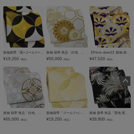
振袖袋帯「黒×ゴールド×白 モダン七宝」お仕立て上がり 振袖用 袋帯 お仕立て済 振袖帯【メール便不可】ss2412ofk10
振袖 袋帯 単品「白地、金×香色 二重亀甲に菊桜」日本製 お仕立て上がり 振袖用 袋帯 お仕立て済 振袖帯 結婚式 成人式 フォーマル【メール便不可】
【Prices down2】振袖 袋帯「濃紺藍 源氏車」未仕立て 正絹帯 礼装帯 フォーマル 【メール便不可】＜T＞
¥
19,250
¥
55,000
¥
47,520
（税込）
（税込）
（税込）
ペー
ジト
ップ
へ
振袖 袋帯 単品「白地、銀×茶 籠目に七宝、花紋」日本製 お仕立て上がり 振袖用 袋帯 お仕立て済 振袖帯 結婚式 成人式 フォーマル【メール便不可】
振袖袋帯「ゴールド×シャンパンベージュ モダン七宝」お仕立て上がり 振袖用 袋帯 お仕立て済 振袖帯【メール便不可】
振袖 袋帯 単品「黒地 尾花唐草」六通柄 日本製 西陣織証紙番号 No.172 岡文織物株式会社 お仕立て上がり 振袖用 袋帯 お仕立て済 振袖帯 結婚式 成人式 フォーマル【メール便不可】
¥
55,000
¥
19,250
¥
39,800
（税込）
（税込）
（税込）