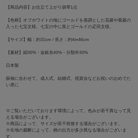
【商品内容】お仕立て上がり袋帯1点
【色柄】オフホワイトの地にゴールドを基調とした花菱や菊菱の
入った七宝文様。七宝の中に黒とゴールドの疋田文様。
【サイズ】幅：約31cm / 長さ：約4m46cm
【素材】絹30%・金銀糸40%・分類外30%
日本製
振袖に合わせて、成人式、結婚式、祝賀会などお祝いのおめでた
い席に
※ご覧いただいております環境によって、色みが若干異なって見
える場合がございます。
※商品によって、サイズが若干前後する場合がございます。
※生地の裁断によって、柄の出方が多少異なる場合がございま
す。