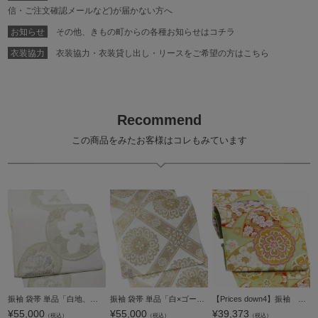
信・ご注文確認メールなど)が届かない方へ
お知らせ
その他、きもの町からの各種お知らせはコチラ
衣装協力
衣装協力・衣装貸し出し・リースをご希望の方はこちら
Recommend
この商品をみたお客様はコレもみています
振袖 袋帯 単品「白地、銀×灰色 丸に花紋」日本製 お仕立て上がり 振袖用 袋帯 お仕立て済 振袖帯 結婚式 成人式 フォーマル【メール便不可】
振袖 袋帯 単品「白×ゴールド 唐花格子」六通柄 日本製 お仕立て上がり 振袖用 袋帯 お仕立て済 振袖帯 結婚式 成人式 フォーマル【メール便不可】
【Prices down4】振袖 帯 「薄緑色 扇に花」 日本製 西陣織 証紙番号2362 大光株式会社謹製 絹 未仕立て 六通柄 振袖用 袋帯 振袖帯 【メール便不可】＜T＞
¥
55,000
¥
55,000
¥
39,373
（税込）
（税込）
（税込）