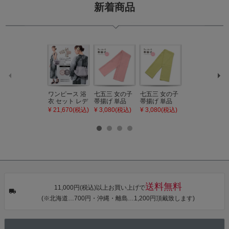
新着商品
ワンピース 浴
七五三 女の子
七五三 女の子
七五三 7歳 女
衣 セット レデ
帯揚げ 単品
帯揚げ 単品
の子 丸ぐけ 帯
ィース 吸水速
「灰桃色」日
「若葉色」日
締め 単品「若
¥ 21,670(税込)
¥ 3,080(税込)
¥ 3,080(税込)
¥ 3,080(税込)
乾 ポリエステ
本製 7歳 女児
本製 7歳 女児
葉色」日本製
ル浴衣 浴衣2
七五三小物 お
七五三小物 お
帯締め 七五三
点セット（浴
びあげ 和装 着
びあげ 和装 着
小物 丸ぐけ紐
衣＋バッグ付
物
物
帯締め
き作り帯 オビ
KIMONOMAC
KIMONOMAC
KIMONOMAC
シェ）「ラン
HI オリジナル
HI オリジナル
HI オリジナル
タン・夜の葉
【メール便不
【メール便不
【メール便不
音・金継ぎ・
可】
可】
可】
チューリッ
プ」Fサイズ
送料無料
カシュクール
11,000円(税込)以上お買い上げで
ワンピース 簡
(※北海道…700円・沖縄・離島…1,200円頂戴致します)
単着付け 大人