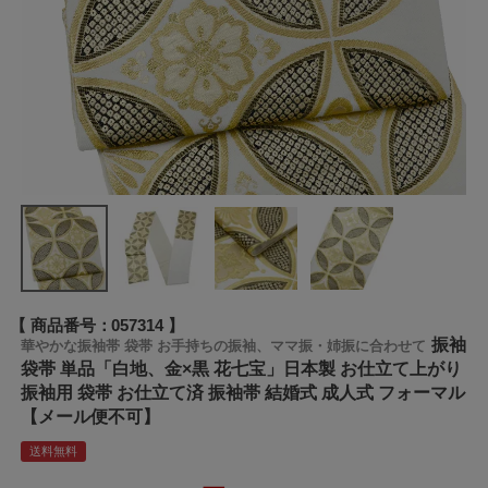
商品番号
057314
振袖
華やかな振袖帯 袋帯 お手持ちの振袖、ママ振・姉振に合わせて
袋帯 単品「白地、金×黒 花七宝」日本製 お仕立て上がり
振袖用 袋帯 お仕立て済 振袖帯 結婚式 成人式 フォーマル
【メール便不可】
送料無料