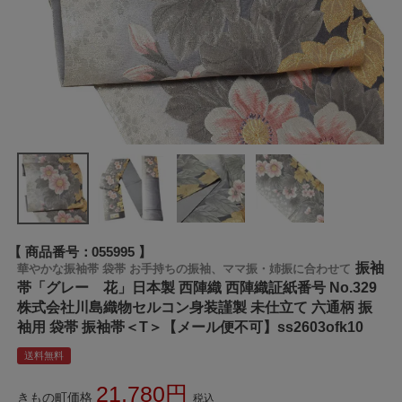
商品番号
055995
振袖
華やかな振袖帯 袋帯 お手持ちの振袖、ママ振・姉振に合わせて
帯「グレー 花」日本製 西陣織 西陣織証紙番号 No.329
株式会社川島織物セルコン身装謹製 未仕立て 六通柄 振
袖用 袋帯 振袖帯＜T＞【メール便不可】ss2603ofk10
送料無料
21,780
きもの町価格
税込