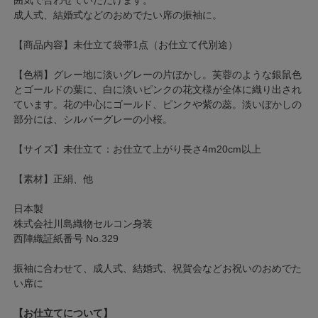
成人式、結婚式などのおめでたい席の振袖に。
【商品内容】未仕立て袋帯1点（お仕立て代別途）
【色柄】グレー地に淡いグレーの片ぼかし。芙蓉のような銀鼠色
とゴールドの葉に、白に淡いピンクの花文様が全体に織り出され
ています。花の中心にゴールド、ピンクや紫の蕊。淡いぼかしの
部分には、シルバーグレーの小桜。
【サイズ】未仕立て：お仕立て上がり長さ4m20cm以上
【素材】正絹、他
日本製
株式会社川島織物セルコン身装
西陣織証紙番号 No.329
振袖に合わせて、成人式、結婚式、祝賀会などお祝いのおめでた
い席に
【お仕立てについて】