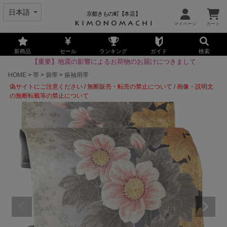
京都きもの町【本店】
新商品
セール
ランキング
ガイド
検索
【重要】地震の影響によるお荷物のお届けにつきまして
HOME
帯
袋帯
振袖用帯
偽サイトにご注意ください
/
無断販売・転売の禁止について
/
画像・説明文
の無断転載等の禁止について