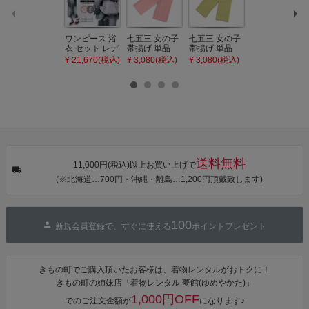
ワンピース 浴
七五三 女の子
七五三 女の子
七五三 7歳 女
衣 セット レデ
帯揚げ 単品
帯揚げ 単品
の子 丸ぐけ 帯
ィース 吸水速
「灰桃色」日
「若葉色」日
締め 単品「若
¥ 21,670(税込)
¥ 3,080(税込)
¥ 3,080(税込)
¥ 3,080(税込)
乾 ポリエステ
本製 7歳 女児
本製 7歳 女児
葉色」日本製
ル浴衣 浴衣2
七五三小物 お
七五三小物 お
帯締め 七五三
点セット（浴
びあげ 和装 着
びあげ 和装 着
小物 丸ぐけ紐
衣＋バッグ付
物
物
帯締め
き作り帯 オビ
KIMONOMAC
KIMONOMAC
KIMONOMAC
シェ）「ラン
HI オリジナル
HI オリジナル
HI オリジナル
タン・夜の葉
【メール便不
【メール便不
【メール便不
音・金継ぎ・
可】
可】
可】
チューリッ
プ」Fサイズ
送料無料
カシュクール
11,000円(税込)以上お買い上げで
ワンピース 簡
(※北海道…700円・沖縄・離島…1,200円頂戴致します)
単着付け 大人
100
新規会員登録で、すぐに使える
ポイントプレゼント
きもの町でご購入頂いたお客様は、着物レンタルがおトクに！
きもの町の姉妹店「着物レンタル 夢館(ゆめやかた)」
1,000円OFF
でのご注文金額が
になります♪