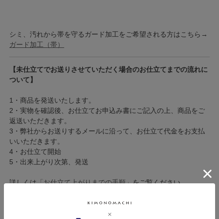
シミ、汚れから帯を守るガード加工をご希望される方はこちら→
ガード加工（帯）
【未仕立てでお送りさせていただく場合のお仕立てまでの流れに
ついて】
1・商品を発送いたします。
2・実物を確認後、お仕立てお申込み書にご記入の上、商品をご
返送いただきます。
3・弊社からお送りするメールに沿って、お仕立て代金をお支払
いいただきます。
4・お仕立て開始
5・出来上がり次第、発送
詳しくは
「お仕立て上がりまでの手順」
をご覧ください。
※ご覧いただいております環境によって、色みが若干異なって見
える場合がございます。