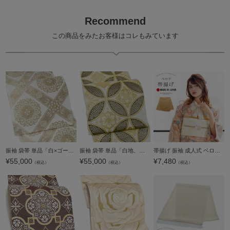
Recommend
この商品をみたお客様はコレもみています
振袖 袋帯 単品「白×ゴールド 唐花格子」六通柄 日本製 お仕立て上がり 振袖用 袋帯 お仕立て済 振袖帯 結婚式 成人式 フォーマル【メール便不可】
振袖 袋帯 単品「白地、金×黒 花七宝」日本製 お仕立て上がり 振袖用 袋帯 お仕立て済 振袖帯 結婚式 成人式 フォーマル【メール便不可】
帯揚げ 振袖 成人式 ベロア 単品「ベージュ」帯揚 帯あげ おびあげ 和装小物 成人式 結婚式 振袖 振袖用帯揚げ 振袖小物 日本製【メール便不可】
¥
55,000
¥
55,000
¥
7,480
（税込）
（税込）
（税込）