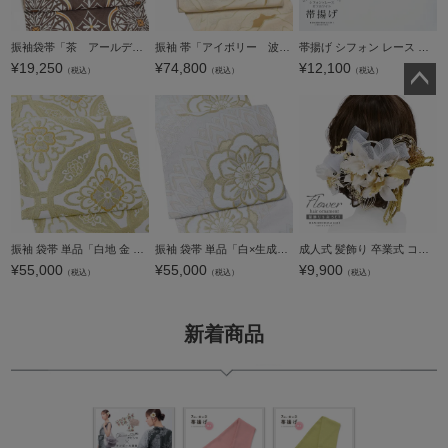
振袖袋帯「茶 アールデコ」お仕立て上がり 振袖用 袋帯 お仕立て済 振袖帯【メール便不可】
振袖 帯「アイボリー 波薔薇」日本製 未仕立て 六通柄 振袖用 袋帯 振袖帯＜T＞【メール便不可】
帯揚げ シフォン レース 単品「オフホワイト」ポリエステル 日本製 振袖 振り袖 振袖用 着物 成人式 和装小物【メール便不可】
¥
19,250
¥
74,800
¥
12,100
（税込）
（税込）
（税込）
ペー
ジト
ップ
へ
振袖 袋帯 単品「白地 金 花輪違い」日本製 お仕立て上がり 振袖用 袋帯 お仕立て済 振袖帯 結婚式 成人式 フォーマル【メール便不可】
振袖 袋帯 単品「白×生成り色、金 唐花」六通柄 日本製 お仕立て上がり 振袖用 袋帯 お仕立て済 振袖帯 結婚式 成人式 フォーマル【メール便不可】
成人式 髪飾り 卒業式 コームとUピンの5点セット「ホワイト×ゴールド 和紙の蘭、リボンや組紐」日本製 コーム Uピン 振袖用髪飾り 結婚式 前撮り 後撮り 着物【メール便不可】
¥
55,000
¥
55,000
¥
9,900
（税込）
（税込）
（税込）
新着商品