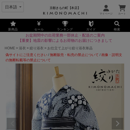
京都きもの町【本店】
新商品
セール
ランキング
ガイド
検索
お盆期間中の出荷業務一部休止・配送のご案内
【重要】地震の影響によるお荷物のお届けにつきまして
HOME
浴衣
絞り浴衣
お仕立て上がり絞り浴衣単品
偽サイトにご注意ください
/
無断販売・転売の禁止について
/
画像・説明文
の無断転載等の禁止について