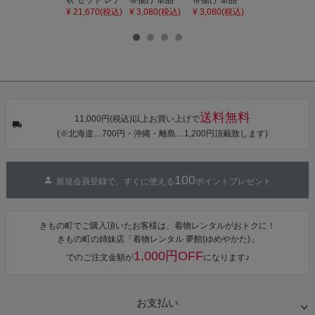
衣 セット レデ
帯揚げ 単品
帯揚げ 単品
の子 丸ぐけ 帯
ィース 吸水速
「灰桃色」日
「若葉色」日
締め 単品「若
¥ 21,670(税込)
¥ 3,080(税込)
¥ 3,080(税込)
¥ 3,080(税込)
乾 ポリエステ
本製 7歳 女児
本製 7歳 女児
葉色」日本製
ル浴衣 浴衣2
七五三小物 お
七五三小物 お
帯締め 七五三
点セット（浴
びあげ 和装 着
びあげ 和装 着
小物 丸ぐけ紐
衣＋バッグ付
物
物
帯締め
き作り帯 オビ
KIMONOMAC
KIMONOMAC
KIMONOMAC
シェ）「ラン
HI オリジナル
HI オリジナル
HI オリジナル
タン・夜の葉
【メール便不
【メール便不
【メール便不
音・金継ぎ・
可】
可】
可】
チューリッ
プ」Fサイズ
送料無料
カシュクール
11,000円(税込)以上お買い上げで
ワンピース 簡
(※北海道…700円・沖縄・離島…1,200円頂戴致します)
単着付け 大人
100
新規会員登録で、すぐに使える
ポイントプレゼント
きもの町でご購入頂いたお客様は、着物レンタルがおトクに！
きもの町の姉妹店「着物レンタル 夢館(ゆめやかた)」
1,000円OFF
でのご注文金額が
になります♪
お支払い