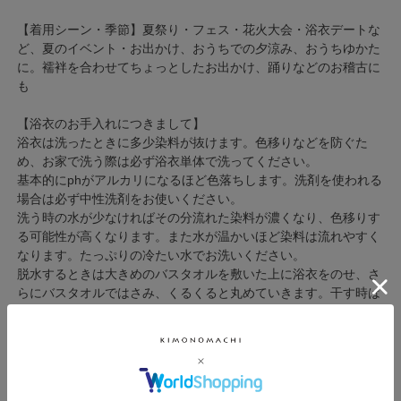
【着用シーン・季節】夏祭り・フェス・花火大会・浴衣デートな
ど、夏のイベント・お出かけ、おうちでの夕涼み、おうちゆかた
に。襦袢を合わせてちょっとしたお出かけ、踊りなどのお稽古に
も
【浴衣のお手入れにつきまして】
浴衣は洗ったときに多少染料が抜けます。色移りなどを防ぐた
め、お家で洗う際は必ず浴衣単体で洗ってください。
基本的にphがアルカリになるほど色落ちします。洗剤を使われる
場合は必ず中性洗剤をお使いください。
洗う時の水が少なければその分流れた染料が濃くなり、色移りす
る可能性が高くなります。また水が温かいほど染料は流れやすく
なります。たっぷりの冷たい水でお洗いください。
脱水するときは大きめのバスタオルを敷いた上に浴衣をのせ、さ
らにバスタオルではさみ、くるくると丸めていきます。干す時は
物干し竿などに両袖を通し、ピンと張った状態で乾かすのがベス
トです。
高い位置に干せない場合は浴衣の背中を軸にして横向きにかけて
乾かしてください。
アイロンは半乾きのうちにかけるのがコツです。