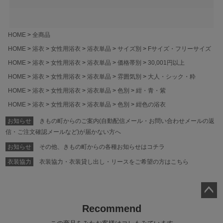
HOME
全商品
HOME
浴衣
女性用浴衣
浴衣単品
サイズ別
Fサイズ・フリーサイズ
HOME
浴衣
女性用浴衣
浴衣単品
価格帯別
30,001円以上
HOME
浴衣
女性用浴衣
浴衣単品
雰囲気別
大人・シック・粋
HOME
浴衣
女性用浴衣
浴衣単品
色別
紺・青・紫
HOME
浴衣
女性用浴衣
浴衣単品
色別
紺色の浴衣
お知らせ
きもの町からのご案内(自動配信メール・お問い合わせメールの返
信・ご注文確認メールなど)が届かない方へ
お知らせ
その他、きもの町からの各種お知らせはコチラ
衣装協力
衣装協力・衣装貸し出し・リースをご希望の方はこちら
ペー
Recommend
ジト