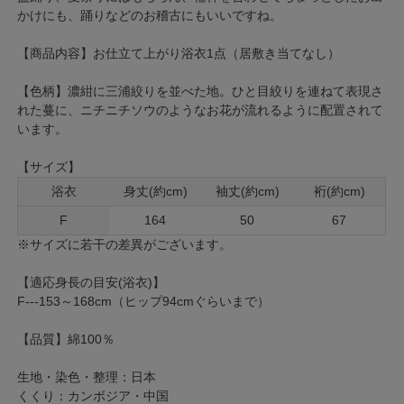
かけにも、踊りなどのお稽古にもいいですね。
【商品内容】お仕立て上がり浴衣1点（居敷き当てなし）
【色柄】濃紺に三浦絞りを並べた地。ひと目絞りを連ねて表現さ
れた蔓に、ニチニチソウのようなお花が流れるように配置されて
います。
【サイズ】
浴衣
身丈(約cm)
袖丈(約cm)
裄(約cm)
F
164
50
67
※サイズに若干の差異がございます。
【適応身長の目安(浴衣)】
F---153～168cm（ヒップ94cmぐらいまで）
【品質】綿100％
生地・染色・整理：日本
くくり：カンボジア・中国