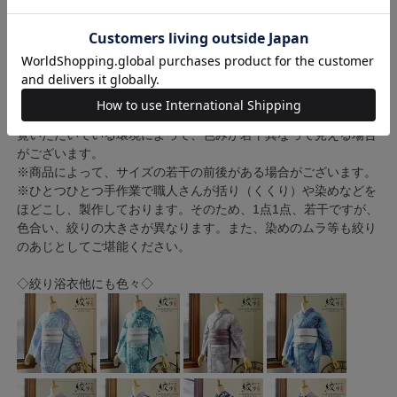
※商品の色味につきまして、実物に近づけるよう画像処理をして
おりますがお客様のモニターによって差異が生じます。あらかじ
めご了承ください。
※浴衣には透け感がございます。浴衣の下には浴衣スリップなど
浴衣用肌着のご着用をおすすめいたします。
※生地の裁断・縫製によって、柄の出方は異なります。また、ご
覧いただいている環境によって、色みが若干異なって見える場合
がございます。
※商品によって、サイズの若干の前後がある場合がございます。
※ひとつひとつ手作業で職人さんが括り（くくり）や染めなどを
ほどこし、製作しております。そのため、1点1点、若干ですが、
色合い、絞りの大きさが異なります。また、染めのムラ等も絞り
のあじとしてご堪能ください。
◇絞り浴衣他にも色々◇