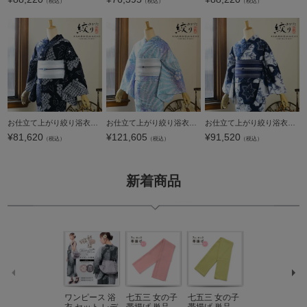
（税込）
（税込）
（税込）
お仕立て上がり絞り浴衣単品「星花 濃紺（鬼灯）」有松絞り 女性浴衣単品 レディース浴衣単品 綿 お仕立て上がり浴衣 yukata【メール便不可】
お仕立て上がり絞り浴衣単品「古織部、ねじ花 水色×青藤色」有松絞り 女性浴衣単品 レディース浴衣単品 綿 お仕立て上がり浴衣 yukata【メール便不可】
お仕立て上がり絞り浴衣単品「花 紺色（梵天）」有松絞り 女性浴衣単品 レディース浴衣単品 綿 お仕立て上がり浴衣 yukata【メール便不可】
¥
81,620
¥
121,605
¥
91,520
（税込）
（税込）
（税込）
新着商品
ワンピース 浴
七五三 女の子
七五三 女の子
七五三 7歳 女