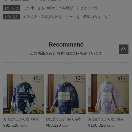
お知らせ
その他、きもの町からの各種お知らせはコチラ
衣装協力
衣装協力・衣装貸し出し・リースをご希望の方はこちら
Recommend
この商品をみたお客様はコレもみています
ペー
ジト
ップ
へ
お仕立て上がり絞り浴衣単品「花 紺色（梵天）」有松絞り 女性浴衣単品 レディース浴衣単品 綿 お仕立て上がり浴衣 yukata【メール便不可】
お仕立て上がり絞り浴衣単品 花しぼり「スターライト 濃紺」有松絞り 女性浴衣単品 レディース浴衣単品 綿 お仕立て上がり浴衣 yukata【メール便不可】
お仕立て上がり絞り浴衣単品 花しぼり「紫式部 紅藤色」有松絞り 女性浴衣単品 レディース浴衣単品 綿 お仕立て上がり浴衣 yukata【メール便不可】
¥
91,520
¥
88,220
¥
108,020
（税込）
（税込）
（税込）