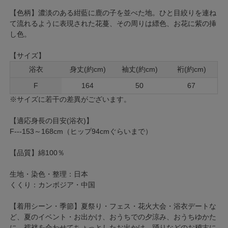
【色柄】濃淡のある紺藍に鹿の子を並べた地。ひと目絞りを連ね
て流れるように表現された花蔓、その周りは縹色、お花に紫の挿
し色。
【サイズ】
浴衣
身丈(約cm)
袖丈(約cm)
裄(約cm)
F
164
50
67
※サイズに若干の差異がございます。
【適応身長の目安(浴衣)】
F---153～168cm（ヒップ94cmぐらいまで）
【品質】綿100％
生地・染色・整理：日本
くくり：カンボジア・中国
【着用シーン・季節】夏祭り・フェス・花火大会・浴衣デートな
ど、夏のイベント・お出かけ、おうちでの夕涼み、おうちゆかた
に。襦袢を合わせてちょっとしたお出かけ、踊りなどのお稽古に