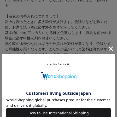
も
【浴衣のお手入れにつきまして】
浴衣は洗ったときに多少染料が抜けます。色移りなどを防ぐた
め、お家で洗う際は必ず浴衣単体で洗ってください。
基本的にphがアルカリになるほど色落ちします。洗剤を使われる
場合は必ず中性洗剤をお使いください。
洗う時の水が少なければその分流れた染料が濃くなり、色移りす
る可能性が高くなります。また水が温かいほど染料は流れやすく
なります。たっぷりの冷たい水でお洗いください。
脱水するときは大きめのバスタオルを敷いた上に浴衣をのせ、さ
らにバスタオルではさみ、くるくると丸めていきます。干す時は
物干し竿などに両袖を通し、ピンと張った状態で乾かすのがベス
トです。
高い位置に干せない場合は浴衣の背中を軸にして横向きにかけて
乾かしてください。
アイロンは半乾きのうちにかけるのがコツです。
※商品の色味につきまして、実物に近づけるよう画像処理をして
おりますがお客様のモニターによって差異が生じます。あらかじ
めご了承ください。