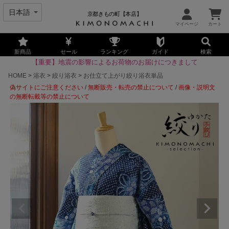
京都きもの町【本店】
新商品
セール
ランキング
ガイド
検索
【重要】地震の影響によるお荷物のお届けにつきまして
HOME
浴衣
絞り浴衣
お仕立て上がり絞り浴衣単品
偽サイトにご注意ください
/
無断販売・転売の禁止について
/
画像・説明文
の無断転載等の禁止について