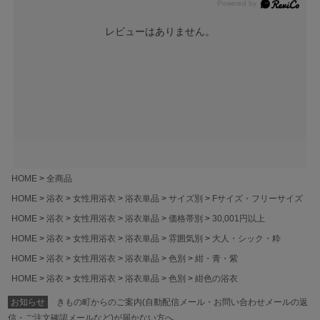
レビューはありません。
HOME
全商品
HOME
浴衣
女性用浴衣
浴衣単品
サイズ別
Fサイズ・フリーサイズ
HOME
浴衣
女性用浴衣
浴衣単品
価格帯別
30,001円以上
HOME
浴衣
女性用浴衣
浴衣単品
雰囲気別
大人・シック・粋
HOME
浴衣
女性用浴衣
浴衣単品
色別
紺・青・紫
HOME
浴衣
女性用浴衣
浴衣単品
色別
紺色の浴衣
お知らせ
きもの町からのご案内(自動配信メール・お問い合わせメールの返
信・ご注文確認メールなど)が届かない方へ