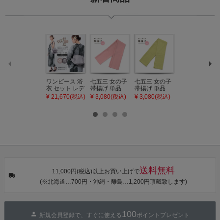
ワンピース 浴
七五三 女の子
七五三 女の子
七五三 7歳 女
衣 セット レデ
帯揚げ 単品
帯揚げ 単品
の子 丸ぐけ 帯
ィース 吸水速
「灰桃色」日
「若葉色」日
締め 単品「若
¥ 21,670(税込)
¥ 3,080(税込)
¥ 3,080(税込)
¥ 3,080(税込)
乾 ポリエステ
本製 7歳 女児
本製 7歳 女児
葉色」日本製
ル浴衣 浴衣2
七五三小物 お
七五三小物 お
帯締め 七五三
点セット（浴
びあげ 和装 着
びあげ 和装 着
小物 丸ぐけ紐
衣＋バッグ付
物
物
帯締め
き作り帯 オビ
KIMONOMAC
KIMONOMAC
KIMONOMAC
シェ）「ラン
HI オリジナル
HI オリジナル
HI オリジナル
タン・夜の葉
【メール便不
【メール便不
【メール便不
音・金継ぎ・
可】
可】
可】
チューリッ
プ」Fサイズ
送料無料
カシュクール
11,000円(税込)以上お買い上げで
ワンピース 簡
(※北海道…700円・沖縄・離島…1,200円頂戴致します)
単着付け 大人
100
新規会員登録で、すぐに使える
ポイントプレゼント