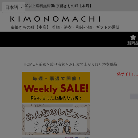
¥11,000以上送料無料
京都きもの町【本店】
京都きもの町【本店】
着物・浴衣・和装小物・ギフトの通販
新商
HOME
浴衣
絞り浴衣
お仕立て上がり絞り浴衣単品
偽サイトに