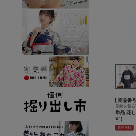
商品番
伝統を着る
単品 花
可】
送料無料