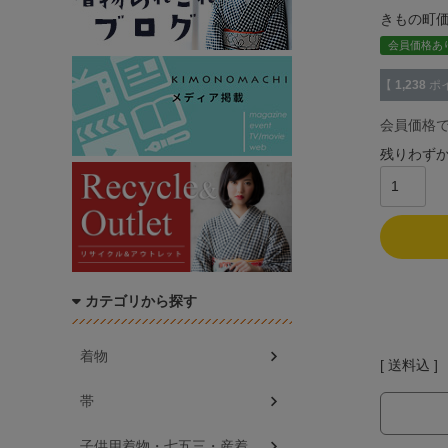
きもの町
会員価格あ
【
1,238
ポ
会員価格
残りわず
カテゴリから探す
着物
送料込
帯
子供用着物・七五三・産着