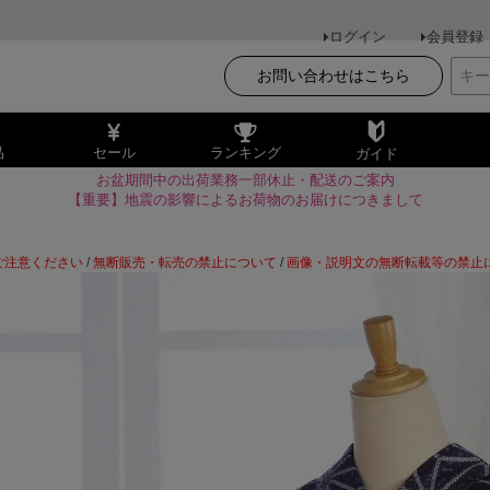
ログイン
会員登録
お問い合わせはこちら
品
セール
ランキング
ガイド
お盆期間中の出荷業務一部休止・配送のご案内
【重要】地震の影響によるお荷物のお届けにつきまして
ご注意ください
/
無断販売・転売の禁止について
/
画像・説明文の無断転載等の禁止