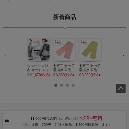
新着商品
ワンピース 浴
七五三 女の子
七五三 女の子
七五三 7歳 女
衣 セット レデ
帯揚げ 単品
帯揚げ 単品
の子 丸ぐけ 帯
ィース 吸水速
「灰桃色」日
「若葉色」日
締め 単品「若
¥ 21,670(税込)
¥ 3,080(税込)
¥ 3,080(税込)
¥ 3,080(税込)
乾 ポリエステ
本製 7歳 女児
本製 7歳 女児
葉色」日本製
ル浴衣 浴衣2
七五三小物 お
七五三小物 お
帯締め 七五三
点セット（浴
びあげ 和装 着
びあげ 和装 着
小物 丸ぐけ紐
衣＋バッグ付
物
物
帯締め
き作り帯 オビ
KIMONOMAC
KIMONOMAC
KIMONOMAC
ペー
シェ）「ラン
HI オリジナル
HI オリジナル
HI オリジナル
ジト
タン・夜の葉
【メール便不
【メール便不
【メール便不
音・金継ぎ・
可】
可】
可】
ップ
チューリッ
へ
プ」Fサイズ
送料無料
カシュクール
11,000円(税込)以上お買い上げで
ワンピース 簡
(※北海道…700円・沖縄・離島…1,200円頂戴致します)
単着付け 大人