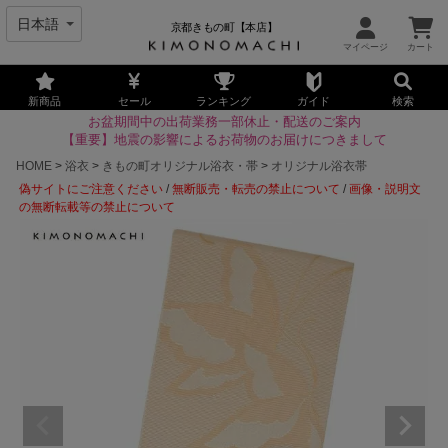
京都きもの町【本店】
新商品
セール
ランキング
ガイド
検索
お盆期間中の出荷業務一部休止・配送のご案内
【重要】地震の影響によるお荷物のお届けにつきまして
HOME
浴衣
きもの町オリジナル浴衣・帯
オリジナル浴衣帯
偽サイトにご注意ください
/
無断販売・転売の禁止について
/
画像・説明文
の無断転載等の禁止について