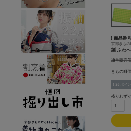
商品番
京都きもの
製 ふわへ
通常販売
きもの町
【
26
ポイン
残りわず