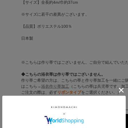
【サイズ】全長約4m/巾約37cm
※サイズに若干の差異がございます。
【品質】ポリエステル100％
日本製
※こちらは作り帯ではございません。ご自分で結んでいた
◆こちらの浴衣帯は作り帯ではございません。
作り帯ご希望の方は、こちらの帯と作り帯加工を一緒にご
はこちら→
浴衣作り帯加工
（こちらの帯は兵児帯です。加
ご注文の際は、必ず
リボンタイプ
をご選択ください。）
※作り帯加工は約4週間程お時間をいただいております。