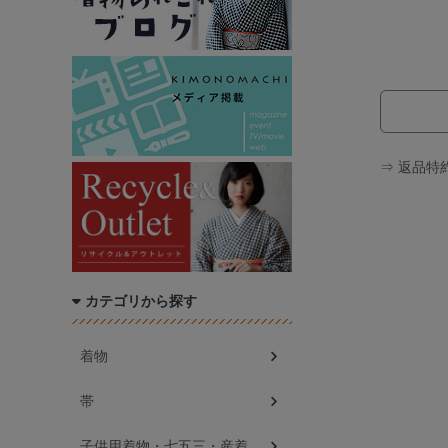
⇒ 返品特
カテゴリから探す
着物
帯
子供用着物・七五三・産着