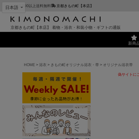
¥11,000以上送料無料
京都きもの町【本店】
京都きもの町【本店】
着物・浴衣・和装小物・ギフトの通販
新商
HOME
浴衣
きもの町オリジナル浴衣・帯
オリジナル浴衣帯
偽サイトに