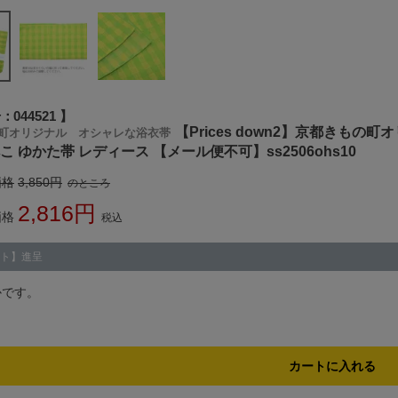
号
044521
【Prices down2】京都きも
町オリジナル オシャレな浴衣帯
こ ゆかた帯 レディース 【メール便不可】ss2506ohs10
価格
3,850
のところ
2,816
価格
税込
ト】進呈
かです。
カートに入れる