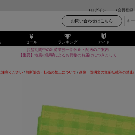
ログイン
会員登録
お問い合わせはこちら
品
セール
ランキング
ガイド
お盆期間中の出荷業務一部休止・配送のご案内
【重要】地震の影響によるお荷物のお届けにつきまして
ご注意ください
/
無断販売・転売の禁止について
/
画像・説明文の無断転載等の禁止