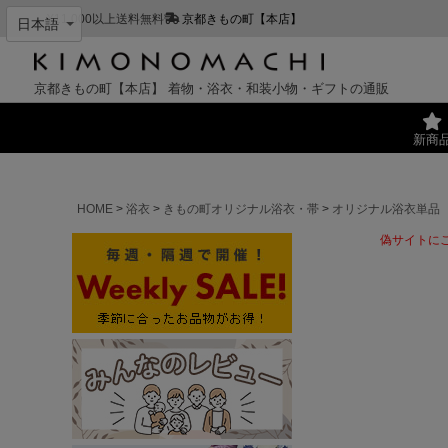
¥11,000以上送料無料
京都きもの町【本店】
京都きもの町【本店】
着物・浴衣・和装小物・ギフトの通販
新商
HOME
浴衣
きもの町オリジナル浴衣・帯
オリジナル浴衣単品
偽サイトに