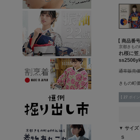
商品番
京都きもの
れ桜に笠
ss2506y
通常販売
きもの町
【
27
ポイン
サイズ
S