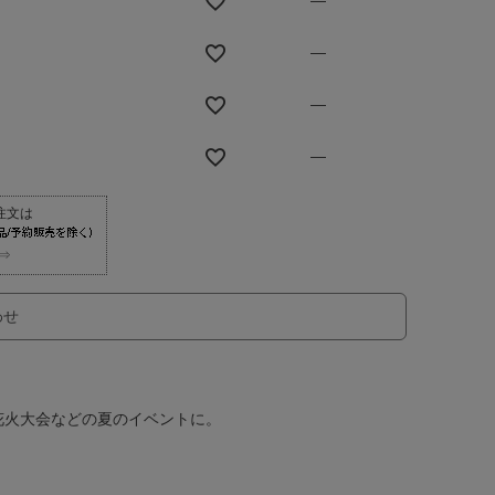
—
—
—
—
⇒
わせ
花火大会などの夏のイベントに。