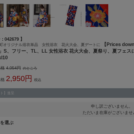
号
042679
【Prices 
町オリジナル浴衣単品 女性浴衣 花火大会、夏デートに
」S、フリー、TL、LL 女性浴衣 花火大会、夏祭り、夏フェス
kl10
価格
4,054
のところ
2,950
価格
税込
ト】進呈
申し訳ございません。
ただいま在庫がございませ