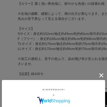
【カラー】濃く強い青色地に、鮮やかな色使いの枝垂れ桜
※生地の裁断、縫製によって、柄の出方が異なります。ま
色みが若干異なって見える場合がございます。
【サイズ】
Sサイズ：身丈約152cm/袖丈約49cm/裄約65cm/前巾約23cm
F（フリー）：身丈約165cm/袖丈約49cm/裄約68cm/前巾約2
TLサイズ：身丈約170cm/袖丈約49cm/裄約70cm/前巾約25c
LLサイズ：身丈約170cm/袖丈約49cm/裄約70cm/前巾約28c
※加工の過程上、若干の色ムラ、染め飛び等が見られる場
さいませ。
【品質】綿100％
中国製/帯 日本製