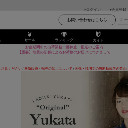
ログイン
会員登録
お問い合わせはこちら
品
セール
ランキング
ガイド
お盆期間中の出荷業務一部休止・配送のご案内
【重要】地震の影響によるお荷物のお届けにつきまして
ご注意ください
/
無断販売・転売の禁止について
/
画像・説明文の無断転載等の禁止