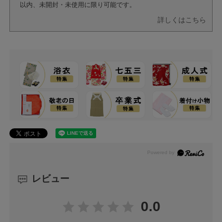
以内、未開封・未使用に限り可能です。
詳しくはこちら
レビュー
0.0