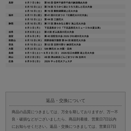
返品・交換について
商品の品質につきましては、万全を期しておりますが、万一不
良・破損などがございましたら、商品到着後、営業日7日以内
にお知らせください。返品・交換につきましては、営業日7日