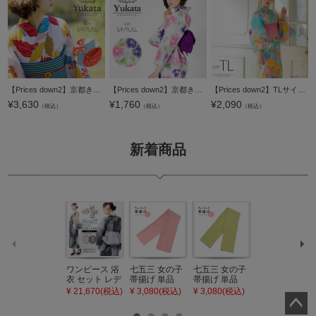
【Prices down2】京都きもの町オリジナル浴衣単品「カラフル リーフ」S、フリー、TL、LL 綿浴衣 お仕立て上がり浴衣 レディース 女性浴衣 【メール便不可】ss2512ykl25
【Prices down2】京都きもの町オリジナル浴衣単品「パープルタチアオイ」S、フリー、TL、LL 綿浴衣 レディース レトロ 女性浴衣 【メール便不可】
【Prices down2】TLサイズ 浴衣単品「水色 矢絣縞に橘」女性浴衣 プレタ浴衣 レディース浴衣 お仕立て上がり浴衣 花火大会、夏デートに 【メール便不可】
¥
3,630
¥
1,760
¥
2,090
（税込）
（税込）
（税込）
新着商品
ワンピース 浴
七五三 女の子
七五三 女の子
七五三 7歳 女
衣 セット レデ
帯揚げ 単品
帯揚げ 単品
の子 丸ぐけ 帯
ィース 吸水速
「灰桃色」日
「若葉色」日
締め 単品「若
¥ 21,670(税込)
¥ 3,080(税込)
¥ 3,080(税込)
¥ 3,080(税込)
乾 ポリエステ
本製 7歳 女児
本製 7歳 女児
葉色」日本製
ル浴衣 浴衣2
七五三小物 お
七五三小物 お
帯締め 七五三