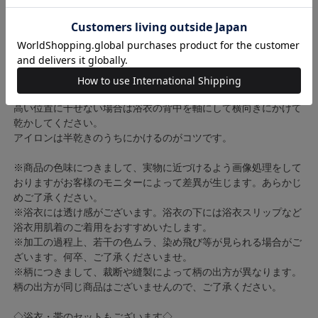
洗う時の水が少なければその分流れた染料が濃くなり、色移りす
る可能性が高くなります。また水が温かいほど染料は流れやすく
なります。たっぷりの冷たい水でお洗いください。
脱水するときは大きめのバスタオルを敷いた上に浴衣をのせ、さ
らにバスタオルではさみ、くるくると丸めていきます。干す時は
物干し竿などに両袖を通し、ピンと張った状態で乾かすのがベス
トです。
高い位置に干せない場合は浴衣の背中を軸にして横向きにかけて
乾かしてください。
アイロンは半乾きのうちにかけるのがコツです。
※商品の色味につきまして、実物に近づけるよう画像処理をして
おりますがお客様のモニターによって差異が生じます。あらかじ
めご了承ください。
※浴衣には透け感がございます。浴衣の下には浴衣スリップなど
浴衣用肌着のご着用をおすすめいたします。
※加工の過程上、若干の色ムラ、染め飛び等が見られる場合がご
ざいます。何卒、ご了承くださいませ。
※柄につきまして、裁断や縫製によって柄の出方が異なります。
柄の出方が同じ商品はございませんので、ご了承ください。
◇浴衣・帯のセットもございます◇