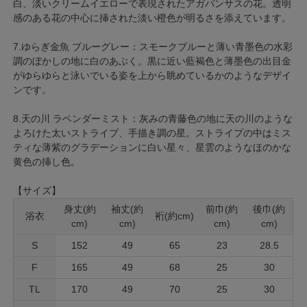
白、淡いクリームイエローで表現されたアガパンサスの花。透明
感のある花の中心に挿された淡い橙色が明るさを添えています。
7.ゆらぎ金魚 ブルーグレー：スモークブルーと薄い青墨色の水彩
調のぼかしの地に白のあぶく。黒に近い藍褐色と薄墨色の出目金
がゆらゆらと泳いでいる姿を上から眺めているかのようなデザイ
ンです。
8.天の川 ラベンダーミスト：灰みの青藤色の地に天の川のような
よろけた太いストライプ、手描き調の星。ストライプの中はミス
ティな薄紫のグラデーションに白い星々、星雲のようなほのかな
黄色の挿し色。
【サイズ】
身丈(約
袖丈(約
前巾(約
後巾(約
浴衣
裄(約cm)
cm)
cm)
cm)
cm)
S
152
49
65
23
28.5
F
165
49
68
25
30
TL
170
49
70
25
30