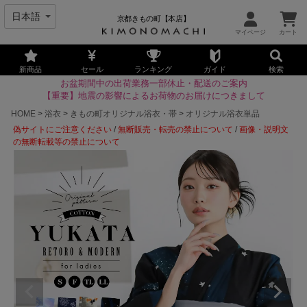
京都きもの町【本店】
新商品
セール
ランキング
ガイド
検索
お盆期間中の出荷業務一部休止・配送のご案内
【重要】地震の影響によるお荷物のお届けにつきまして
HOME
浴衣
きもの町オリジナル浴衣・帯
オリジナル浴衣単品
偽サイトにご注意ください
/
無断販売・転売の禁止について
/
画像・説明文
の無断転載等の禁止について