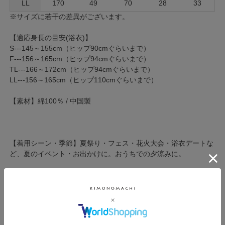
LL
170
49
70
28
33
※サイズに若干の差異がございます。
【適応身長の目安(浴衣)】
S---145～155cm（ヒップ90cmぐらいまで）
F---156～165cm（ヒップ94cmぐらいまで）
TL---166～172cm（ヒップ94cmぐらいまで）
LL---156～165cm（ヒップ110cmぐらいまで）
【素材】綿100％ / 中国製
【着用シーン・季節】夏祭り・フェス・花火大会・浴衣デートな
ど、夏のイベント・お出かけに。おうちでの夕涼みに。
【浴衣のお手入れにつきまして】
浴衣は洗ったときに多少染料が抜けます。色移りなどを防ぐた
め、お家で洗う際は必ず浴衣単体で洗ってください。
基本的にphがアルカリになるほど色落ちします。洗剤を使われる
場合は必ず中性洗剤をお使いください。