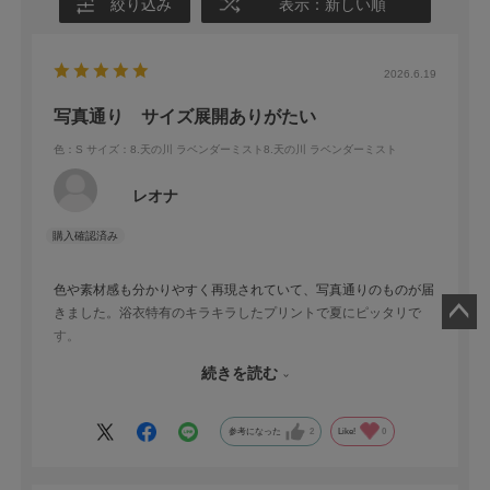
絞り込み
表示：新しい順
2026.6.19
写真通り サイズ展開ありがたい
色：S
サイズ：8.天の川 ラベンダーミスト8.天の川 ラベンダーミスト
レオナ
色や素材感も分かりやすく再現されていて、写真通りのものが届
きました。浴衣特有のキラキラしたプリントで夏にピッタリで
す。
ペー
なんと言っても、浴衣にありがちな大は小を兼ねる式のフリー
ジト
続きを読む
サイズではなく、サイズ展開があるのが助かります。身長150で
ップ
もSサイズを選ぶことで袖や背中が余らずとても楽に着付けられ
へ
ました。
参考になった
2
Like!
0