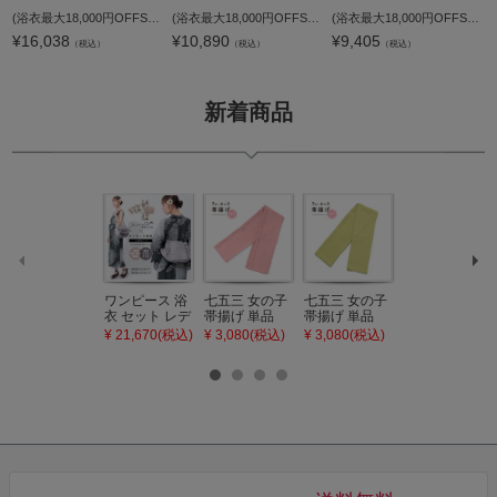
(浴衣最大18,000円OFFSALE8/13迄)夏色美人 浴衣 レディース 女性浴衣単品「雪輪に萩・立涌・女郎花に秋草・宝相華」F/フリーサイズ ポリエステル 夏着物 東レ RIRANCHA リランチェ 大人可愛い きもの町オリジナル 女
(浴衣最大18,000円OFFSALE8/13迄)Clarus レディース 女性浴衣 単品「夏の思い出 あじさい 空色・あさがお 薄青・花火 紺青・水中花と夢金魚 全4柄」F/フリーサイズ 綿浴衣 大人可愛い きもの町オリジナル 女性用浴衣
(浴衣最大18,000円OFFSALE8/13迄)浴衣 レディース 大人可愛い 女性浴衣単品「檸檬・八重椿・クレマチス」S/F/TL/LLサイズ 綿 きもの町オリジナル 個性的 レトロモダン 花火大会 夏祭り 女性用浴衣 ゆかた yukata【メ
¥
16,038
¥
10,890
¥
9,405
（税込）
（税込）
（税込）
新着商品
ワンピース 浴
七五三 女の子
七五三 女の子
七五三 7歳 女
衣 セット レデ
帯揚げ 単品
帯揚げ 単品
の子 丸ぐけ 帯
ィース 吸水速
「灰桃色」日
「若葉色」日
締め 単品「若
¥ 21,670(税込)
¥ 3,080(税込)
¥ 3,080(税込)
¥ 3,080(税込)
乾 ポリエステ
本製 7歳 女児
本製 7歳 女児
葉色」日本製
ル浴衣 浴衣2
七五三小物 お
七五三小物 お
帯締め 七五三
点セット（浴
びあげ 和装 着
びあげ 和装 着
小物 丸ぐけ紐
衣＋バッグ付
物
物
帯締め
き作り帯 オビ
KIMONOMAC
KIMONOMAC
KIMONOMAC
シェ）「ラン
HI オリジナル
HI オリジナル
HI オリジナル
タン・夜の葉
【メール便不
【メール便不
【メール便不
音・金継ぎ・
可】
可】
可】
チューリッ
プ」Fサイズ