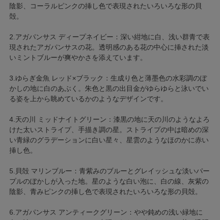
陰影、コーラルピンクの挿し色で表現されたいろいろな形の貝
殻。
2.アガパンサス ディープネイビー：深い紺地に白、浅い群青で表
現されたアガパンサスの花。透明感のある花の中心に挿された淡
いミントブルーが爽やかさを添えています。
3.ゆらぎ金魚 レッド×ブラック：生成り色と薄墨色の水彩調のぼ
かしの地に白のあぶく。朱色と黒の出目金がゆらゆらと泳いでい
る姿を上から眺めているかのようなデザインです。
4.天の川 ミッドナイトグリーン：漆黒の地に天の川のようなよろ
けた太いストライプ、手描き調の星。ストライプの中は暗めの深
い青緑のグラデーションに白い星々、星雲のようなほのかに赤い
挿し色。
5.貝殻 マリンブルー：青紫みのブルーとグレイッシュな淡いパー
プルのぼかしが入った地。星のような白い泡に、白の線、灰紫の
陰影、青みピンクの挿し色で表現されたいろいろな形の貝殻。
6.アガパンサス アンティークグリーン：やや鈍めの浅い緑地に