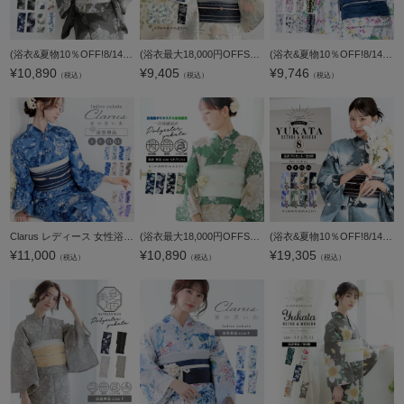
(浴衣&夏物10％OFF!8/14迄)浴衣 単品 レディース 吸水速乾 ポリエステル浴衣「ランタン・夜の葉音・金継ぎ・チューリップ」S/F/TL/LL サイズ 大人 女性浴衣単品 ポリ浴衣 個性的 花火大会 夏祭り 女性浴衣 女性ゆか
(浴衣最大18,000円OFFSALE8/13迄)浴衣 レディース 大人可愛い 女性浴衣単品「糸菊に菊花紋・向日葵・雪輪に花の丸・秋草に虫かご」S/F/TL/LLサイズ 綿 きもの町オリジナル 個性的 レトロモダン 花火大会 夏祭り 女性
(浴衣&夏物10％OFF!8/14迄)接触冷感 夏色美人 浴衣 レディース 女性浴衣単品「玻璃玉・向日葵・百花繚乱・檸檬」F/フリーサイズ 綿 UV加工 大人可愛い きもの町オリジナル 女性用浴衣 ゆかた yukata【メール便不可】
¥
10,890
¥
9,405
¥
9,746
（税込）
（税込）
（税込）
Clarus レディース 女性浴衣 単品「夏の思い出 あじさい・あさがお・花火・夢金魚・星空」クラルス S/F/TL/LL 綿浴衣 大人可愛い きもの町オリジナル 女性用浴衣 ゆかた yukata【メール便不可】
(浴衣最大18,000円OFFSALE8/13迄)浴衣 単品 レディース 吸水速乾 ポリエステル浴衣「アジサイ・ダリア 4柄」S/F/TL/LL サイズ 大人 女性浴衣単品 ポリ浴衣 個性的 花火大会 夏祭り 女性浴衣 女性ゆかた 夏着物 単衣
(浴衣&夏物10％OFF!8/14迄)浴衣 セット レディース 大人 浴衣セット はじめての浴衣フルセット（浴衣＋半幅帯＋下駄＋着付け小物一式）「貝殻・アガパンサス・ゆらぎ金魚・天の川」S/F/TL/LLサイズ 綿 きもの町オリ
¥
11,000
¥
10,890
¥
19,305
（税込）
（税込）
（税込）