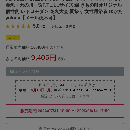
金魚・天の川」S/F/TL/LLサイズ 綿 きもの町オリジナル
個性的 レトロモダン 花火大会 夏祭り 女性用浴衣 ゆかた
yukata【メール便不可】
5.0
（2）
レビューを見る
セール
通常販売価格
10,450
のところ
9,405
きもの町価格
税込
【
86
ポイント】進呈
発送について詳しくはコチラ⇒
販売期間
2026/07/31 18:00
〜
2026/08/14 17:59
商品についてのお問い合わせ