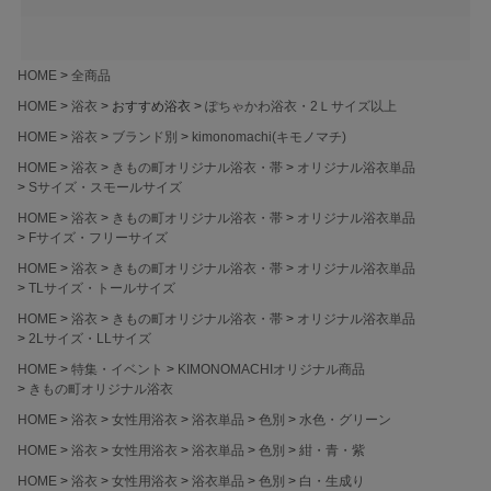
HOME
全商品
HOME
浴衣
おすすめ浴衣
ぽちゃかわ浴衣・2Ｌサイズ以上
HOME
浴衣
ブランド別
kimonomachi(キモノマチ)
HOME
浴衣
きもの町オリジナル浴衣・帯
オリジナル浴衣単品
Sサイズ・スモールサイズ
HOME
浴衣
きもの町オリジナル浴衣・帯
オリジナル浴衣単品
Fサイズ・フリーサイズ
HOME
浴衣
きもの町オリジナル浴衣・帯
オリジナル浴衣単品
TLサイズ・トールサイズ
HOME
浴衣
きもの町オリジナル浴衣・帯
オリジナル浴衣単品
2Lサイズ・LLサイズ
HOME
特集・イベント
KIMONOMACHIオリジナル商品
きもの町オリジナル浴衣
HOME
浴衣
女性用浴衣
浴衣単品
色別
水色・グリーン
HOME
浴衣
女性用浴衣
浴衣単品
色別
紺・青・紫
HOME
浴衣
女性用浴衣
浴衣単品
色別
白・生成り