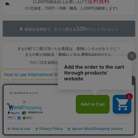
送料無料
カシュクール
11,000円(税込)以上お買い上げで
ワンピース 簡
(※北海道…700円・沖縄・離島…1,200円頂戴致します)
単着付け 大人
100
新規会員登録で、すぐに使える
ポイントプレゼント
きもの町でご購入頂いたお客様は、着物レンタルがおトクに！
きもの町の姉妹店「着物レンタル 夢館(ゆめやかた)」
1,000円OFF
でのご注文金額が
になります♪
お支払い
配送・送料
返品・交換
カートに入れる
お問合せ先